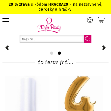
20 % zľava
s kódom
HRACKA20
– na nezľavnené,
darčeky a hračky
čo teraz frčí...