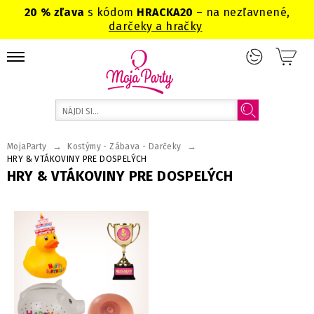
20 % zľava
s kódom
HRACKA20
– na nezľavnené,
darčeky a hračky
→
→
MojaParty
Kostýmy - Zábava - Darčeky
HRY & VTÁKOVINY PRE DOSPELÝCH
HRY & VTÁKOVINY PRE DOSPELÝCH