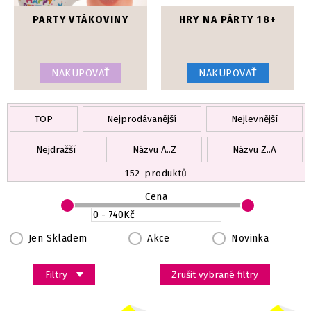
PARTY VTÁKOVINY
HRY NA PÁRTY 18+
NAKUPOVAŤ
NAKUPOVAŤ
TOP
Nejprodávanější
Nejlevnější
Nejdražší
Názvu A..Z
Názvu Z..A
152
produktů
Cena
Jen Skladem
Akce
Novinka
Filtry
Zrušit vybrané filtry