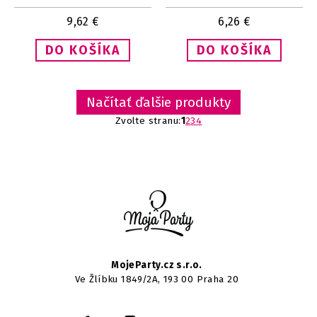
9,62
€
6,26
€
Načítať ďalšie produkty
Zvolte stranu:
1
2
3
4
MojeParty.cz s.r.o.
Ve Žlíbku 1849/2A, 193 00 Praha 20