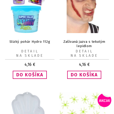
Slizký pohár Hydro 112g
Zašívaná jazva s tekutým
lepidlom
DETAIL
DETAIL
NA SKLADE
NA SKLADE
4,16
€
4,16
€