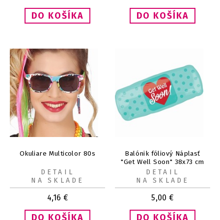
Okuliare Multicolor 80s
Balónik fóliový Náplasť
"Get Well Soon" 38x73 cm
DETAIL
DETAIL
NA SKLADE
NA SKLADE
4,16
€
5,00
€