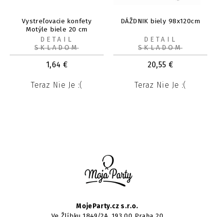
Vystreľovacie konfety
DÁŽDNIK biely 98x120cm
Motýle biele 20 cm
DETAIL
DETAIL
SKLADOM
SKLADOM
1,64
€
20,55
€
Teraz Nie Je :(
Teraz Nie Je :(
MojeParty.cz s.r.o.
Ve Žlíbku 1849/2A, 193 00 Praha 20