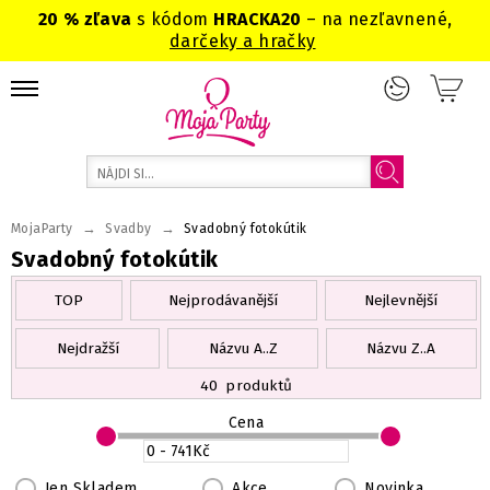
20 % zľava
s kódom
HRACKA20
– na nezľavnené,
darčeky a hračky
→
→
MojaParty
Svadby
Svadobný fotokútik
Svadobný fotokútik
TOP
Nejprodávanější
Nejlevnější
Nejdražší
Názvu A..Z
Názvu Z..A
40
produktů
Cena
Jen Skladem
Akce
Novinka