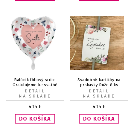
Balónik fóliový srdce
Svadobné kartičky na
Gratulujeme ke svatbě
prskavky Ruže 8 ks
Flowers 43 cm
DETAIL
DETAIL
NA SKLADE
NA SKLADE
4,16
€
4,16
€