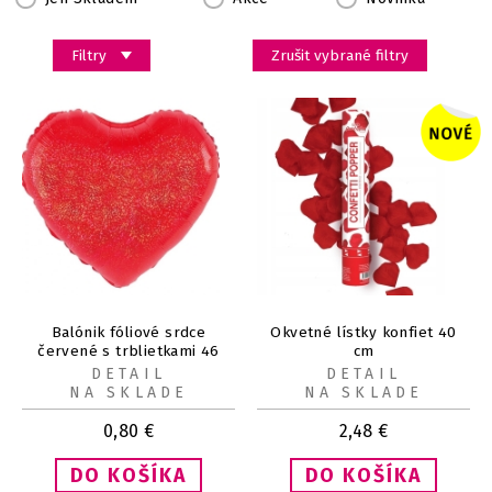
Filtry
Zrušit vybrané filtry
Balónik fóliové srdce
Okvetné lístky konfiet 40
červené s trblietkami 46
cm
cm
DETAIL
DETAIL
NA SKLADE
NA SKLADE
0,80
€
2,48
€