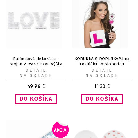
Balóniková dekorácia -
KORUNKA S DOPLNKAMI na
stojan v tvare LOVE výška
rozlúčku so slobodou
63 cm
DETAIL
DETAIL
NA SKLADE
NA SKLADE
49,96
€
11,30
€