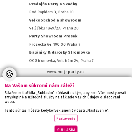
Predajňa Party a Svadby
Pod Rapidem 3, Praha 10
Veľkoobchod a showroom
Ve Žlíbku 1849/2A, Praha 20
Party Showroom Prosek
Prosecká 64, 190 00 Praha 9
Balóniky & darčeky Stromovka
OC Stromovka, Veletržní 24, Praha 7
🍪
www.mojeparty.cz
www.mojaparty.sk
Na Vašom súkromí nám záleží
www.svatebnivyzdoba.cz
Stlačením tlačidla „Súhlasím“ súhlasíte s tým, aby sme Vám poskytovali
www.detskaparty.cz
zmysluplné a užitočné služby na základe Vašich údajov o sledovaní
webu.
www.balonkovadekorace.cz
www.potiskbalonku.cz
Tento súhlas môžete kedykoľvek zmeniť v časti „Nastavenie“.
www.stylovaparty.cz
Nastavenie
SÚHLASÍM
Copyright MojeParty s.r.o. - všechna práva vyhrazena. Vytvořilo