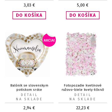
3,03
€
5,00
€
Balónik se slovenskym
Fotopozadie kvetinové
potiskom srdce
ružovo-biele kvety 60x40
Novomanželia
cm
DETAIL
DETAIL
NA SKLADE
NA SKLADE
2,94
€
22,23
€