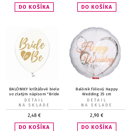
BALÓNIKY krištáľové biele
Balónik fóliový Happy
so zlatým nápisom "Bride
Wedding 35 cm
to be" 30cm 6ks
DETAIL
DETAIL
NA SKLADE
NA SKLADE
2,48
€
2,90
€