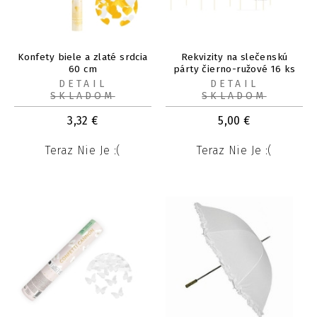
Konfety biele a zlaté srdcia
Rekvizity na slečenskú
60 cm
párty čierno-ružové 16 ks
DETAIL
DETAIL
SKLADOM
SKLADOM
3,32
€
5,00
€
Teraz Nie Je :(
Teraz Nie Je :(