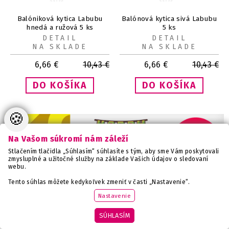
Balóniková kytica Labubu
Balónová kytica sivá Labubu
hnedá a ružová 5 ks
5 ks
DETAIL
DETAIL
NA SKLADE
NA SKLADE
6,66
€
10,43
€
6,66
€
10,43
€
🍪
Na Vašom súkromí nám záleží
Stlačením tlačidla „Súhlasím“ súhlasíte s tým, aby sme Vám poskytovali
zmysluplné a užitočné služby na základe Vašich údajov o sledovaní
webu.
Tento súhlas môžete kedykoľvek zmeniť v časti „Nastavenie“.
Nastavenie
SÚHLASÍM