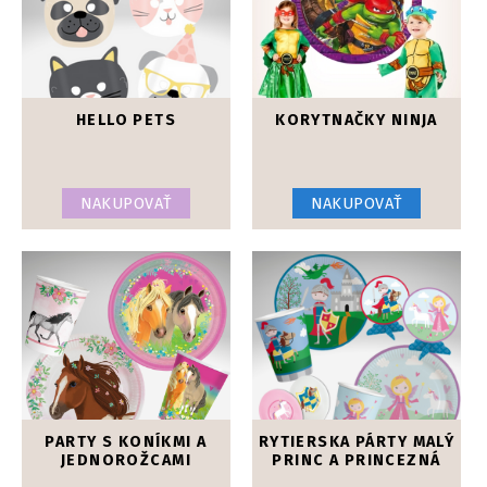
HELLO PETS
KORYTNAČKY NINJA
NAKUPOVAŤ
NAKUPOVAŤ
PARTY S KONÍKMI A
RYTIERSKA PÁRTY MALÝ
JEDNOROŽCAMI
PRINC A PRINCEZNÁ