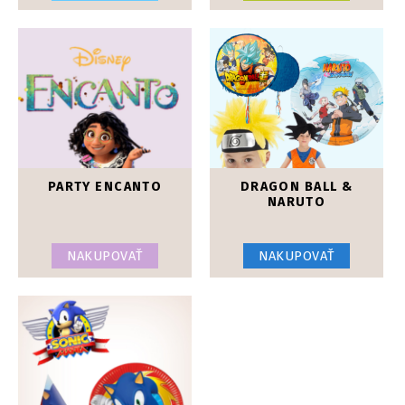
PARTY ENCANTO
DRAGON BALL &
NARUTO
NAKUPOVAŤ
NAKUPOVAŤ