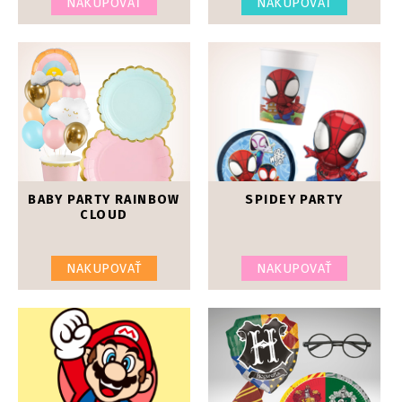
NAKUPOVAŤ
NAKUPOVAŤ
BABY PARTY RAINBOW
SPIDEY PARTY
CLOUD
NAKUPOVAŤ
NAKUPOVAŤ