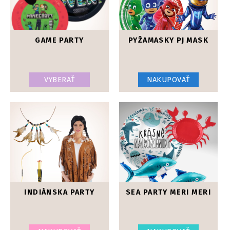
GAME PARTY
PYŽAMASKY PJ MASK
VYBERAŤ
NAKUPOVAŤ
INDIÁNSKA PARTY
SEA PARTY MERI MERI