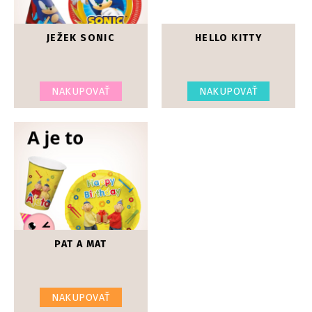
JEŽEK SONIC
HELLO KITTY
NAKUPOVAŤ
NAKUPOVAŤ
PAT A MAT
NAKUPOVAŤ