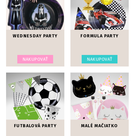
WEDNESDAY PARTY
FORMULA PARTY
NAKUPOVAŤ
NAKUPOVAŤ
FUTBALOVÁ PARTY
MALÉ MAČIATKO