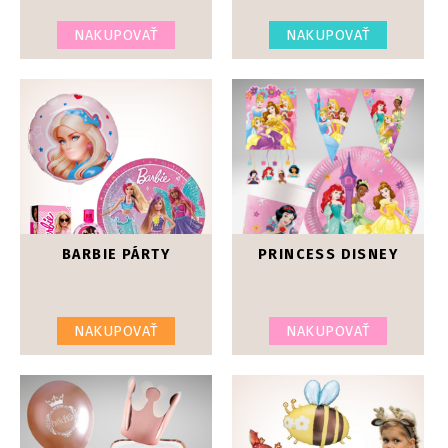
NAKUPOVAŤ
NAKUPOVAŤ
BARBIE PÁRTY
PRINCESS DISNEY
NAKUPOVAŤ
NAKUPOVAŤ