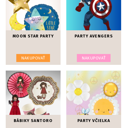
MOON STAR PARTY
PARTY AVENGERS
NAKUPOVAŤ
NAKUPOVAŤ
BÁBIKY SANTORO
PARTY VČIELKA