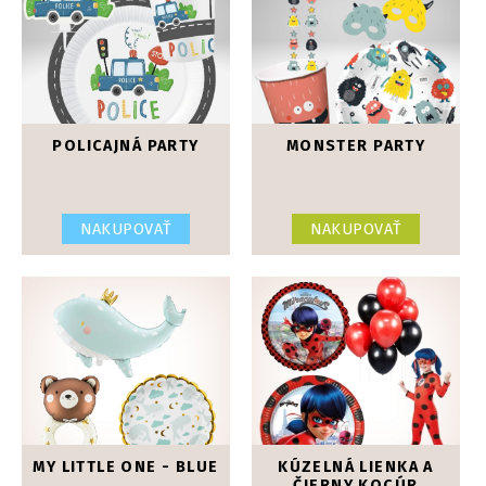
POLICAJNÁ PARTY
MONSTER PARTY
NAKUPOVAŤ
NAKUPOVAŤ
MY LITTLE ONE - BLUE
KÚZELNÁ LIENKA A
ČIERNY KOCÚR