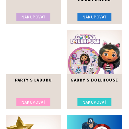
NAKUPOVAŤ
NAKUPOVAŤ
PARTY S LABUBU
GABBY'S DOLLHOUSE
NAKUPOVAŤ
NAKUPOVAŤ