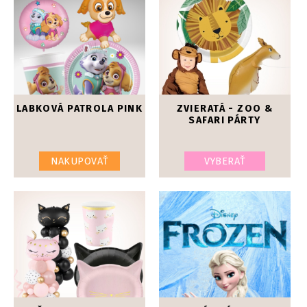
LABKOVÁ PATROLA PINK
ZVIERATÁ - ZOO &
SAFARI PÁRTY
NAKUPOVAŤ
VYBERAŤ