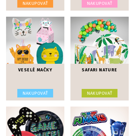
NAKUPOVAŤ
NAKUPOVAŤ
VESELÉ MAČKY
SAFARI NATURE
NAKUPOVAŤ
NAKUPOVAŤ