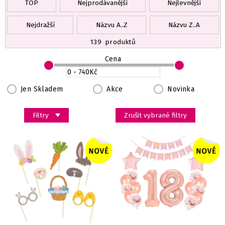
TOP
Nejprodávanější
Nejlevnější
Nejdražší
Názvu A..Z
Názvu Z..A
139
produktů
Cena
Jen Skladem
Akce
Novinka
Filtry
Zrušit vybrané filtry