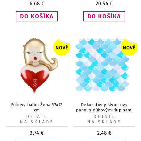
6,68
€
20,54
€
Fóliový balón Žena 57x75
Dekoratívny štvorcový
cm
panel s dúhovými šupinami
30x30 cm 1 ks
DETAIL
DETAIL
NA SKLADE
NA SKLADE
3,74
€
2,48
€