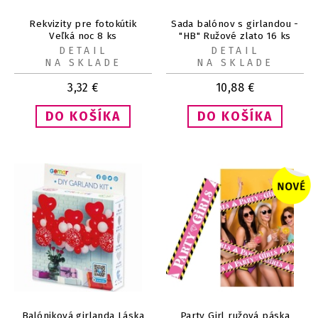
Rekvizity pre fotokútik
Sada balónov s girlandou -
Veľká noc 8 ks
"HB" Ružové zlato 16 ks
DETAIL
DETAIL
NA SKLADE
NA SKLADE
3,32
€
10,88
€
Balóniková girlanda Láska
Party Girl ružová páska