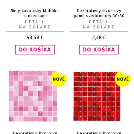
Biely kovbojský klobúk s
Dekoratívny štvorcový
kamienkami
panel svetlomodrý 30x30
cm 1ks
DETAIL
DETAIL
NA SKLADE
NA SKLADE
48,68
€
2,48
€
Dekoratívny štvorcový
Dekoratívny štvorcový