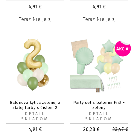
4,91
€
4,91
€
Teraz Nie Je :(
Teraz Nie Je :(
Balónová kytica zelenej a
Párty set s balónmi Frill -
zlatej farby s číslom 2
zelený
DETAIL
DETAIL
SKLADOM
SKLADOM
4,91
€
20,28
€
23,47
€