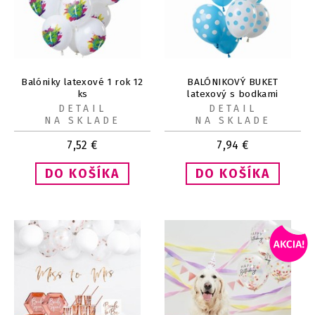
Balóniky latexové 1 rok 12
BALÓNIKOVÝ BUKET
ks
latexový s bodkami
modrobiely 12ks 30cm
DETAIL
DETAIL
NA SKLADE
NA SKLADE
7,52
€
7,94
€