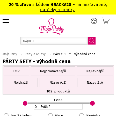
20 % zľava
s kódom
HRACKA20
– na nezľavnené,
darčeky a hračky
→
→
MojaParty
Party a oslavy
PÁRTY SETY - výhodná cena
PÁRTY SETY - výhodná cena
TOP
Nejprodávanější
Nejlevnější
Nejdražší
Názvu A..Z
Názvu Z..A
102
produktů
Cena
Jen Skladem
Akce
Novinka