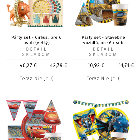
Párty set - Cirkus, pre 6
Párty set - Stavebné
osôb (veľký)
vozidlá, pre 6 osôb
DETAIL
DETAIL
SKLADOM
SKLADOM
40,27
€
42,79
€
10,92
€
11,71
€
Teraz Nie Je :(
Teraz Nie Je :(