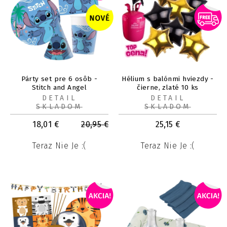
Párty set pre 6 osôb -
Hélium s balónmi hviezdy -
Stitch and Angel
čierne, zlaté 10 ks
DETAIL
DETAIL
SKLADOM
SKLADOM
18,01
€
20,95
€
25,15
€
Teraz Nie Je :(
Teraz Nie Je :(