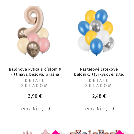
Balónová kytica s číslom 9
Pastelové latexové
- (tmavá béžová, prašná
balóniky (tyrkysové, žlté,
ruža, alabaster, chróm
strieborné) mix 30 cm, 10
DETAIL
DETAIL
prosecco.)
ks
SKLADOM
SKLADOM
3,90
€
2,48
€
Teraz Nie Je :(
Teraz Nie Je :(