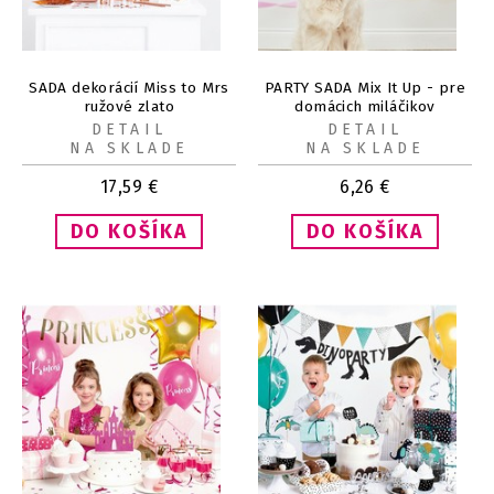
SADA dekorácií Miss to Mrs
PARTY SADA Mix It Up - pre
ružové zlato
domácich miláčikov
DETAIL
DETAIL
NA SKLADE
NA SKLADE
17,59
€
6,26
€