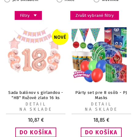
Filtry
Zrušit vybrané filtry
Sada balónov s girlandou -
Párty set pre 8 osôb - PJ
"HB" Ružové zlato 16 ks
Masks
DETAIL
DETAIL
NA SKLADE
NA SKLADE
10,87
€
18,85
€