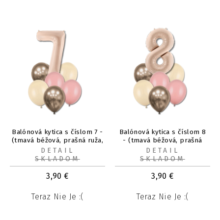
Balónová kytica s číslom 7 -
Balónová kytica s číslom 8
(tmavá béžová, prašná ruža,
- (tmavá béžová, prašná
alabaster, chróm
ruža, alabaster, chróm
DETAIL
DETAIL
prosecco.)
prosecco.)
SKLADOM
SKLADOM
3,90
€
3,90
€
Teraz Nie Je :(
Teraz Nie Je :(