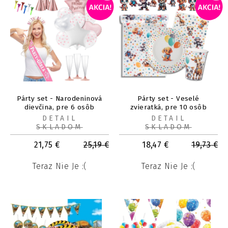
Párty set - Narodeninová
Párty set - Veselé
dievčina, pre 6 osôb
zvieratká, pre 10 osôb
DETAIL
DETAIL
SKLADOM
SKLADOM
21,75
€
25,19
€
18,47
€
19,73
€
Teraz Nie Je :(
Teraz Nie Je :(