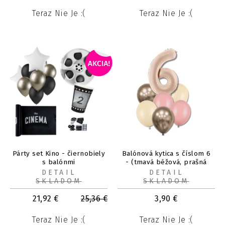
Teraz Nie Je :(
Teraz Nie Je :(
Párty set Kino - čiernobiely
Balónová kytica s číslom 6
s balónmi
- (tmavá béžová, prašná
ruža, alabaster, chróm
DETAIL
DETAIL
prosecco.)
SKLADOM
SKLADOM
21,92
€
25,36
€
3,90
€
Teraz Nie Je :(
Teraz Nie Je :(