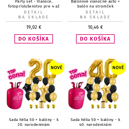
Párty set - Vianoce,
Balónové vianočné auto +
fotopríslušenstvo pre 4 až
balón na stromček
8 osôb
ZADARMO (1+1)
DETAIL
DETAIL
NA SKLADE
NA SKLADE
19,02
€
10,46
€
Sada hélia 50 + balóny - k
Sada hélia 50 + balóny - k
20. narodeninám
40. narodeninám