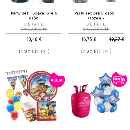
Párty set - Space, pre 6
Párty set pre 8 osôb -
osôb
Frozen 2
DETAIL
DETAIL
SKLADOM
SKLADOM
10,46
€
16,75
€
19,27
€
Teraz Nie Je :(
Teraz Nie Je :(