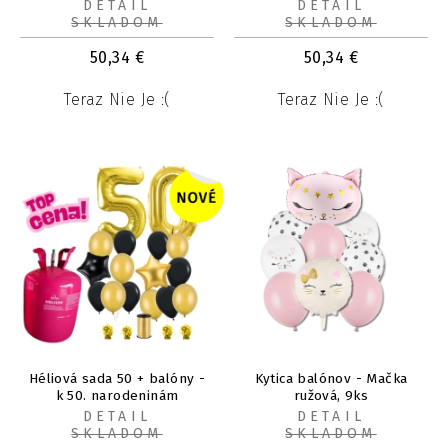
(kompletná sada)
(kompletná sada)
DETAIL
DETAIL
SKLADOM
SKLADOM
50,34
€
50,34
€
Teraz Nie Je :(
Teraz Nie Je :(
Héliová sada 50 + balóny -
Kytica balónov - Mačka
k 50. narodeninám
ružová, 9ks
(kompletná sada)
DETAIL
DETAIL
SKLADOM
SKLADOM