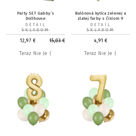
Party SET Gabby´s
Balónová kytica zelenej a
Dollhouse
zlatej farby s číslom 9
DETAIL
DETAIL
SKLADOM
SKLADOM
12,97
€
15,03
€
4,91
€
Teraz Nie Je :(
Teraz Nie Je :(