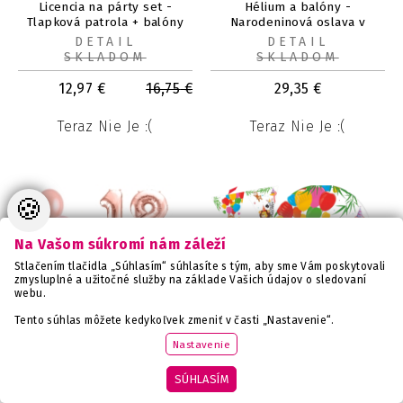
Licencia na párty set -
Hélium a balóny -
Tlapková patrola + balóny
Narodeninová oslava v
ZADARMO
modrej farbe
DETAIL
DETAIL
SKLADOM
SKLADOM
12,97
€
16,75
€
29,35
€
Teraz Nie Je :(
Teraz Nie Je :(
🍪
Na Vašom súkromí nám záleží
Stlačením tlačidla „Súhlasím“ súhlasíte s tým, aby sme Vám poskytovali
zmysluplné a užitočné služby na základe Vašich údajov o sledovaní
webu.
Tento súhlas môžete kedykoľvek zmeniť v časti „Nastavenie“.
Nastavenie
Party set k 18 narodeninám
Párty set pre 8 osôb -
SÚHLASÍM
s balónovou kyticou
Zvieratá v džungli - s