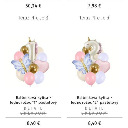
50,34
€
7,98
€
Teraz Nie Je :(
Teraz Nie Je :(
Balóniková kytica -
Balóniková kytica -
Jednorožec "1" pastelový
Jednorožec "2" pastelový
11ks
11ks
DETAIL
DETAIL
SKLADOM
SKLADOM
8,40
€
8,40
€