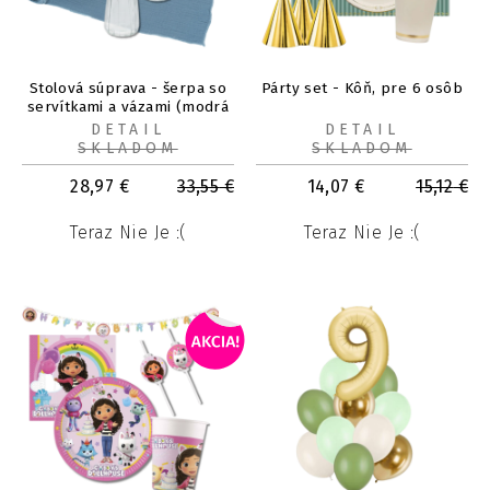
Stolová súprava - šerpa so
Párty set - Kôň, pre 6 osôb
servítkami a vázami (modrá
oceľ, chrpa, číre sklo)
DETAIL
DETAIL
SKLADOM
SKLADOM
28,97
€
33,55
€
14,07
€
15,12
€
Teraz Nie Je :(
Teraz Nie Je :(