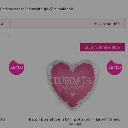
 A máme naozaj neuveriteľný výber balónov.
.A
907
produktů
Zrušit vybrané filtry
 XS
Balónik se slovenskym potiskom - Ľúbim ťa môj
poklad