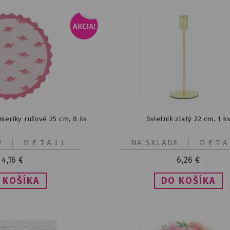
anieriky ružové 25 cm, 8 ks
Svietnik zlatý 22 cm, 1 k
E
DETAIL
NA SKLADE
DETA
4,16
€
6,26
€