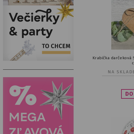
Krabička darčeková S
NA SKLAD