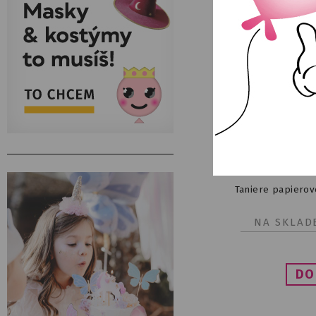
Taniere papierov
NA SKLAD