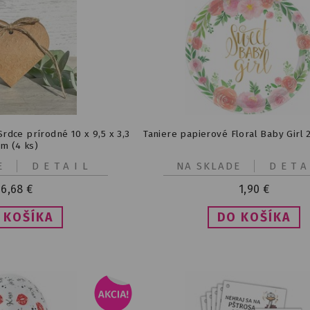
rdce prírodné 10 x 9,5 x 3,3
Taniere papierové Floral Baby Girl 2
cm (4 ks)
E
DETAIL
NA SKLADE
DETA
6,68
€
1,90
€