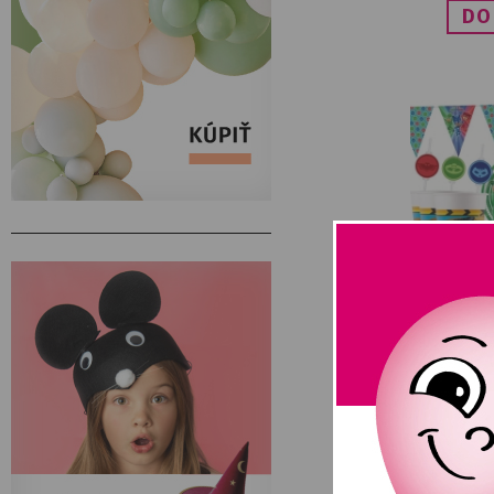
Párty set p
NA SKLAD