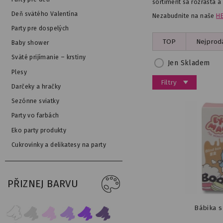
sortiment sa rozrastá a
Deň svätého Valentína
Nezabudnite na naše
H
Party pre dospelých
TOP
Nejprodá
Baby shower
Sväté prijímanie – krstiny
Jen Skladem
Plesy
Filtry
Darčeky a hračky
Sezónne sviatky
Party vo farbách
Eko party produkty
Cukrovinky a delikatesy na party
PŘIZNEJ BARVU
Bábika s