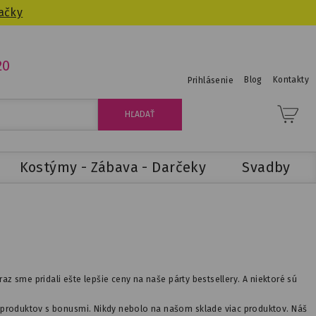
ačky
20
Blog
Kontakty
Prihlásenie
Kostýmy - Zábava - Darčeky
Svadby
az sme pridali ešte lepšie ceny na naše párty bestsellery. A niektoré sú
c produktov s bonusmi. Nikdy nebolo na našom sklade viac produktov. Náš