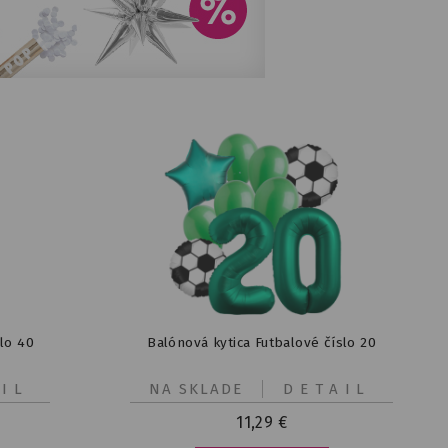
slo 40
Balónová kytica Futbalové číslo 20
IL
NA SKLADE
DETAIL
11,29
€