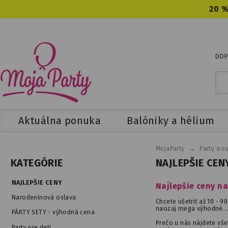
20 %
DOP
Aktuálna ponuka
Balóniky a hélium
→
MojaParty
Party a o
NAJLEPŠIE CEN
KATEGÓRIE
NAJLEPŠIE CENY
Najlepšie ceny na
Narodeninová oslava
Chcete ušetriť až 10 - 9
naozaj mega výhodné...
PÁRTY SETY - výhodná cena
Prečo u nás nájdete vš
Party pre deti