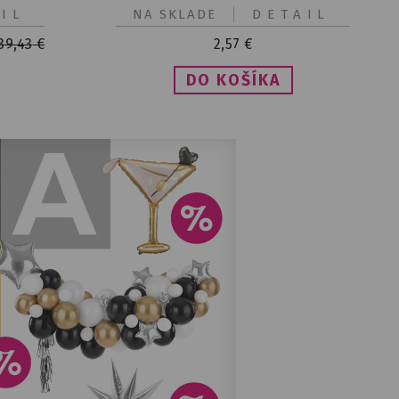
IL
NA SKLADE
DETAIL
39,43
€
2,57
€