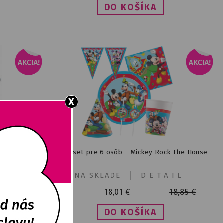
X
rná 1ks
Párty set pre 6 osôb - Mickey Rock The House
IL
NA SKLADE
DETAIL
18,01
€
18,85
€