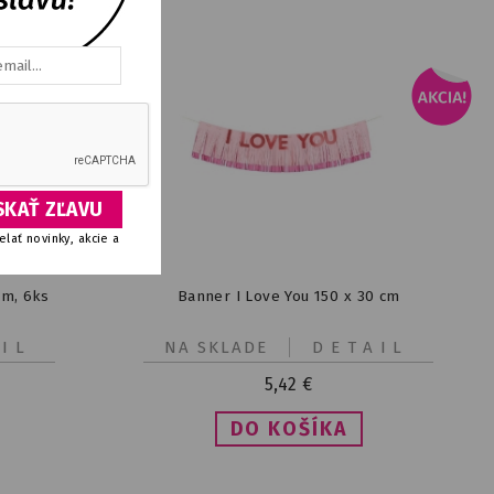
lať novinky, akcie a
cm, 6ks
Banner I Love You 150 x 30 cm
IL
NA SKLADE
DETAIL
5,42
€