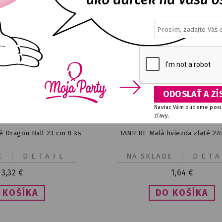
Naviac Vám budeme posie
zľavy.
é Dragon Ball 23 cm 8 ks
TANIERE Malá hviezda zlaté 27
E
DETAIL
NA SKLADE
DETA
3,32
€
1,64
€