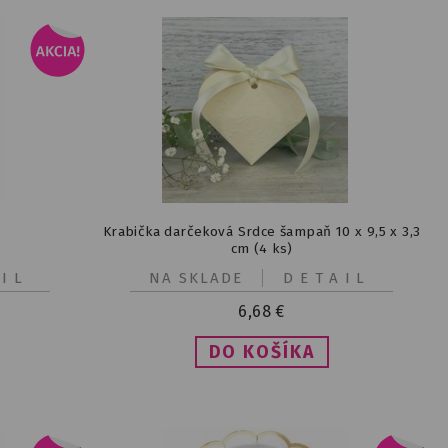
s
Krabička darčeková Srdce šampaň 10 x 9,5 x 3,3
cm (4 ks)
IL
NA SKLADE
DETAIL
6,68
€