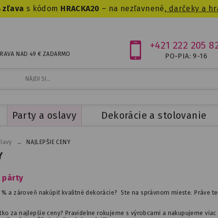
 zľava
s kódom
HRACKA20
– na nezľavnené,
darčeky a hr
+421 222 205 8
RAVA NAD 49 € ZADARMO
PO-PIA: 9-16
Party a oslavy
Dekorácie a stolovanie
→
slavy
NAJLEPŠIE CENY
Y
 párty
0 % a zároveň nakúpiť kvalitné dekorácie? Ste na správnom mieste. Práve ter
etko za najlepšie ceny? Pravidelne rokujeme s výrobcami a nakupujeme via