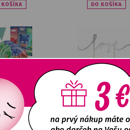
re 8 osôb - PJ Masks
OZDOBA NA TORTU Love striebo
E
DETAIL
NA SKLADE
DETA
18,85
€
0,84
€