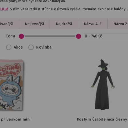
 vaša párty môže byť ešte dokonalejšia.
ELIUM
. S ním vaša radosť stúpne o úroveň vyššie, rovnako ako naše balóny.
vanější
Nejlevnější
Nejdražší
Názvu A..Z
Názvu Z.
Cena
Akce
Novinka
 príveskom mini
Kostým Čarodejnica čierny