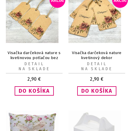
Visačka darčeková nature s
Visačka darčeková nature
kvetinovou potlačou bez
kvetinový dekor
textu 50 x 90 mm (8 ks)
"Děkujeme" 50 × 90 mm (8
DETAIL
DETAIL
ks)
NA SKLADE
NA SKLADE
2,90
€
2,90
€