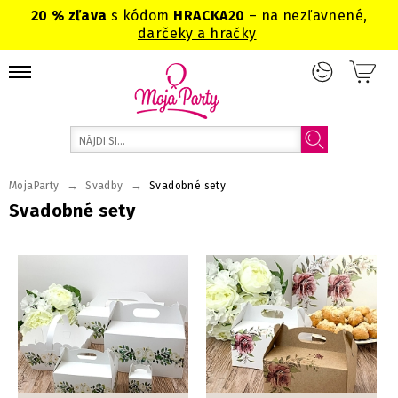
20 % zľava
s kódom
HRACKA20
– na nezľavnené,
darčeky a hračky
→
→
MojaParty
Svadby
Svadobné sety
Svadobné sety