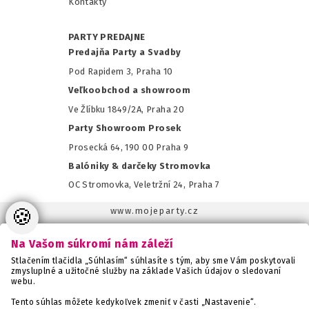
Kontakty
PARTY PREDAJNE
Predajňa Party a Svadby
Pod Rapidem 3, Praha 10
Veľkoobchod a showroom
Ve Žlíbku 1849/2A, Praha 20
Party Showroom Prosek
Prosecká 64, 190 00 Praha 9
Balóniky & darčeky Stromovka
OC Stromovka, Veletržní 24, Praha 7
🍪
www.mojeparty.cz
www.mojaparty.sk
Na Vašom súkromí nám záleží
www.svatebnivyzdoba.cz
Stlačením tlačidla „Súhlasím“ súhlasíte s tým, aby sme Vám poskytovali
www.detskaparty.cz
zmysluplné a užitočné služby na základe Vašich údajov o sledovaní
webu.
www.balonkovadekorace.cz
www.potiskbalonku.cz
Tento súhlas môžete kedykoľvek zmeniť v časti „Nastavenie“.