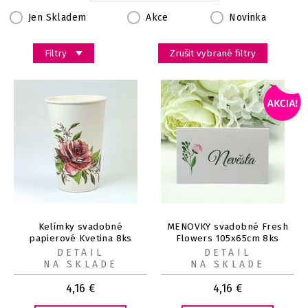
Jen Skladem
Akce
Novinka
Filtry
Zrušit vybrané filtry
Kelímky svadobné
MENOVKY svadobné Fresh
papierové Kvetina 8ks
Flowers 105x65cm 8ks
DETAIL
DETAIL
NA SKLADE
NA SKLADE
4,16
€
4,16
€