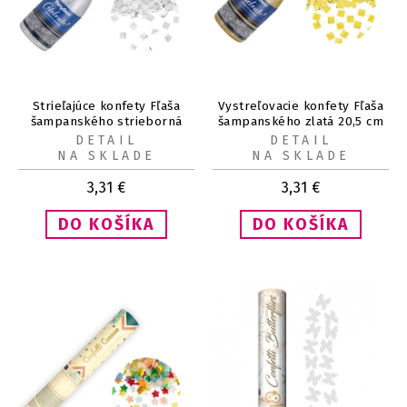
Strieľajúce konfety Fľaša
Vystreľovacie konfety Fľaša
šampanského strieborná
šampanského zlatá 20,5 cm
20,5 cm
DETAIL
DETAIL
NA SKLADE
NA SKLADE
3,31
€
3,31
€