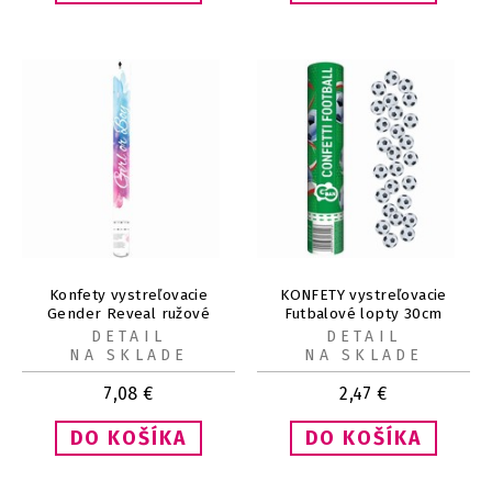
Konfety vystreľovacie
KONFETY vystreľovacie
Gender Reveal ružové
Futbalové lopty 30cm
Dievča 57 cm
DETAIL
DETAIL
NA SKLADE
NA SKLADE
7,08
€
2,47
€