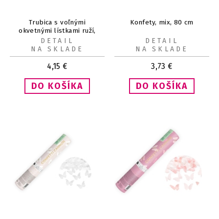
Trubica s voľnými
Konfety, mix, 80 cm
okvetnými lístkami ruží,
bordová, 60 cm
DETAIL
DETAIL
NA SKLADE
NA SKLADE
4,15
€
3,73
€