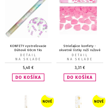
KONFETY vystreľovacie
Strieľajúce konfety -
Dúhové 60cm 1ks
okvetné lístky ruží ružové
40 cm
DETAIL
DETAIL
NA SKLADE
NA SKLADE
5,40
€
3,31
€