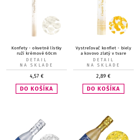
Konfety - okvetné lístky
Vystreľovač konfiet - biely
ruží krémové 60cm
a kovovo zlatý v tvare
srdca, 30 cm
DETAIL
DETAIL
NA SKLADE
NA SKLADE
4,57
€
2,89
€