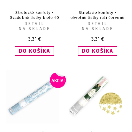
Strelecké konfety -
Strieľacie konfety -
Svadobné lístky biele 40
okvetné lístky ruží červené
cm
40 cm
DETAIL
DETAIL
NA SKLADE
NA SKLADE
3,31
€
3,31
€