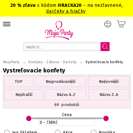
20 % zľava
s kódom
HRACKA20
– na nezľavnené,
darčeky a hračky
→
→
MojaParty
Kostýmy - Zábava - Darčeky
Vystreľovacie konfety
Vystreľovacie konfety
TOP
Nejprodávanější
Nejlevnější
Nejdražší
Názvu A..Z
Názvu Z..A
69
produktů
Cena
Jen Skladem
Akce
Novinka