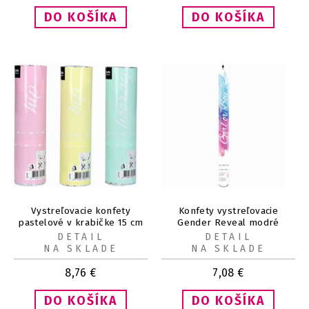
Vystreľovacie konfety
Konfety vystreľovacie
pastelové v krabičke 15 cm
Gender Reveal modré
3 ks
Chlapec 57 cm
DETAIL
DETAIL
NA SKLADE
NA SKLADE
8,76
€
7,08
€