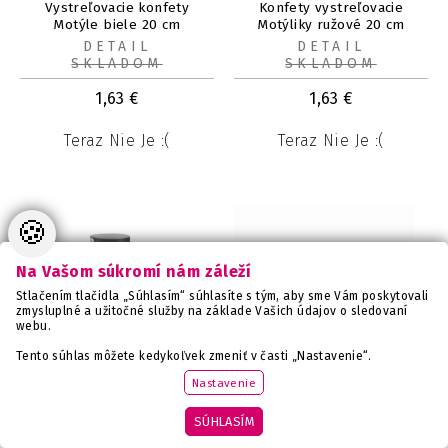
Vystreľovacie konfety
Konfety vystreľovacie
Motýle biele 20 cm
Motýliky ružové 20 cm
DETAIL
DETAIL
SKLADOM
SKLADOM
1,63
€
1,63
€
Teraz Nie Je :(
Teraz Nie Je :(
🍪
Na Vašom súkromí nám záleží
Stlačením tlačidla „Súhlasím“ súhlasíte s tým, aby sme Vám poskytovali
zmysluplné a užitočné služby na základe Vašich údajov o sledovaní
webu.
Tento súhlas môžete kedykoľvek zmeniť v časti „Nastavenie“.
Nastavenie
Vystreľovacie krúžky
Konfety vystreľovacie
SÚHLASÍM
Confetti mini 11 cm
hviezdy strieborné 40cm