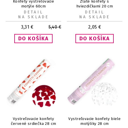
Konfety vystreľovacie
Zlaté konfety s
motýle 60cm
hviezdičkami 20 cm
DETAIL
DETAIL
NA SKLADE
NA SKLADE
3,31
€
5,40
€
2,05
€
Vystreľovacie konfety
Vystreľovacie konfety biele
červené srdiečka 28 cm
motýliky 28 cm