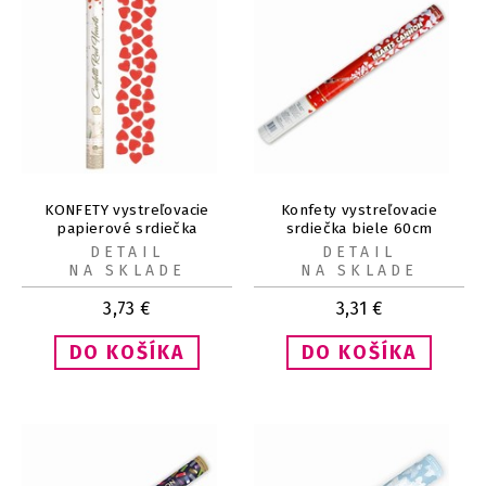
KONFETY vystreľovacie
Konfety vystreľovacie
papierové srdiečka
srdiečka biele 60cm
červené 60cm
DETAIL
DETAIL
NA SKLADE
NA SKLADE
3,73
€
3,31
€