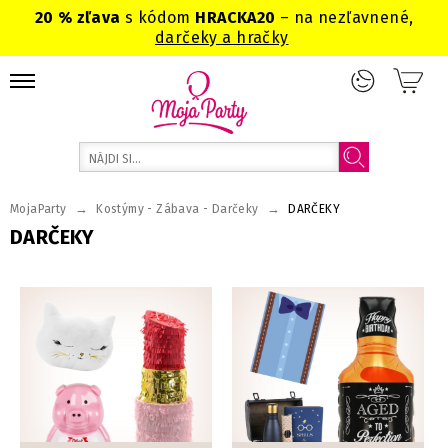
20 % zľava
s kódom
HRACKA20
– na nezľavnené,
darčeky a hračky
→
→
MojaParty
Kostýmy - Zábava - Darčeky
DARČEKY
DARČEKY