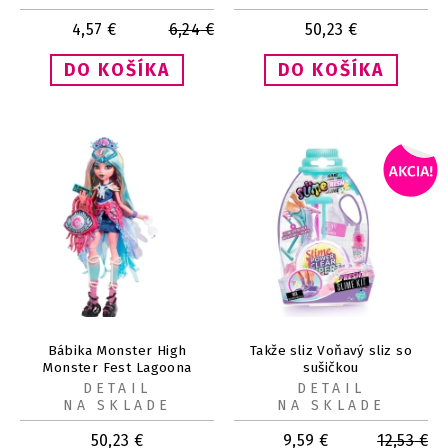
4,57
€
6,24
€
50,23
€
Bábika Monster High
Takže sliz Voňavý sliz so
Monster Fest Lagoona
sušičkou
DETAIL
DETAIL
NA SKLADE
NA SKLADE
50,23
€
9,59
€
12,53
€