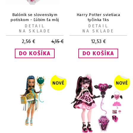
Balónik se slovenskym
Harry Potter svietiaca
potiskom - Ľúbim ťa môj
tyčinka 1ks
poklad
DETAIL
DETAIL
NA SKLADE
NA SKLADE
2,56
€
4,15
€
12,53
€