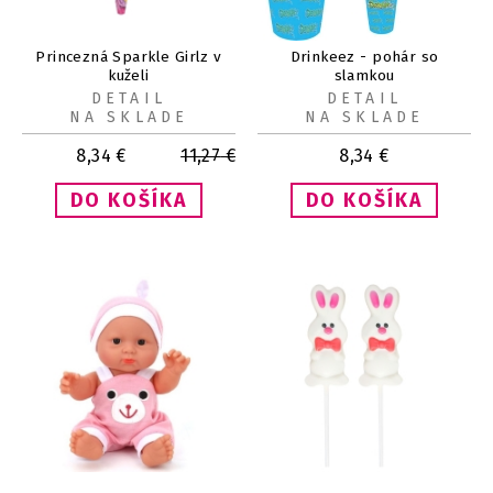
Princezná Sparkle Girlz v
Drinkeez - pohár so
kuželi
slamkou
DETAIL
DETAIL
NA SKLADE
NA SKLADE
8,34
€
11,27
€
8,34
€