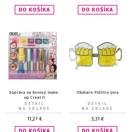
Súprava na kovový make-
Okuliare Pollitre piva
up Creat it
DETAIL
DETAIL
NA SKLADE
NA SKLADE
11,27
€
3,31
€