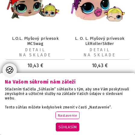
L.O.L. Plyšový prívesok
L. O. L. Plyšový prívesok
MCSwag
LilRollerSk8er
DETAIL
DETAIL
NA SKLADE
NA SKLADE
10,43
€
10,43
€
🍪
Na Vašom súkromí nám záleží
Stlačením tlačidla „Súhlasím“ súhlasíte s tým, aby sme Vám poskytovali
zmysluplné a užitočné služby na základe Vašich údajov o sledovaní
webu.
Tento súhlas môžete kedykoľvek zmeniť v časti „Nastavenie“.
Nastavenie
SÚHLASÍM