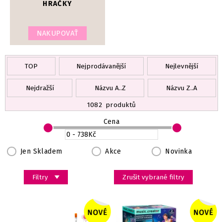
HRAČKY
NAKUPOVAŤ
TOP
Nejprodávanější
Nejlevnější
Nejdražší
Názvu A..Z
Názvu Z..A
1082
produktů
Cena
Jen Skladem
Akce
Novinka
Filtry
Zrušit vybrané filtry