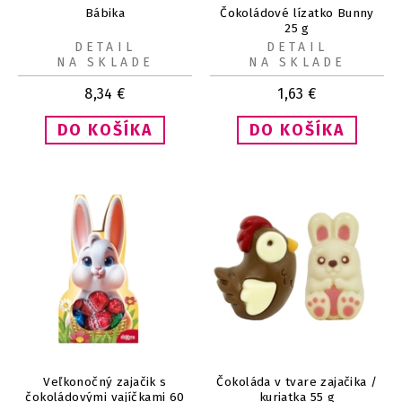
Bábika
Čokoládové lízatko Bunny
25 g
DETAIL
DETAIL
NA SKLADE
NA SKLADE
8,34
€
1,63
€
Veľkonočný zajačik s
Čokoláda v tvare zajačika /
čokoládovými vajíčkami 60
kuriatka 55 g