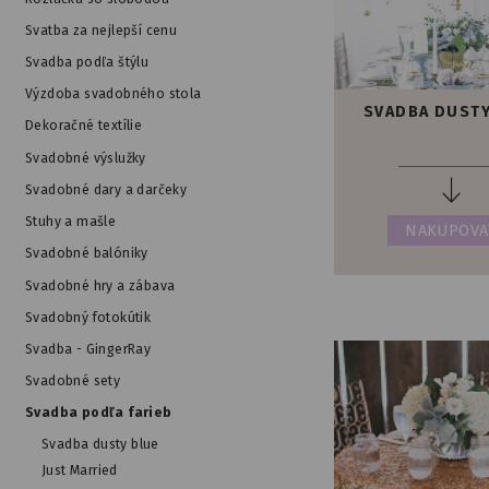
Svatba za nejlepší cenu
Svadba podľa štýlu
Výzdoba svadobného stola
SVADBA DUSTY
Dekoračné textílie
Svadobné výslužky
Svadobné dary a darčeky
Stuhy a mašle
NAKUPOVA
Svadobné balóniky
Svadobné hry a zábava
Svadobný fotokútik
Svadba - GingerRay
Svadobné sety
Svadba podľa farieb
Svadba dusty blue
Just Married