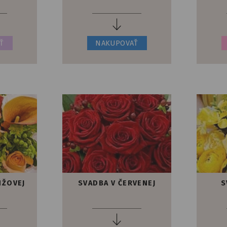
Ť
NAKUPOVAŤ
NŽOVEJ
SVADBA V ČERVENEJ
S