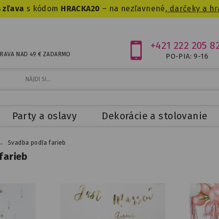
 zľava
s kódom
HRACKA20
– na nezľavnené,
darčeky a hr
+421 222 205 8
RAVA NAD 49 € ZADARMO
PO-PIA: 9-16
Party a oslavy
Dekorácie a stolovanie
→
Svadba podľa farieb
farieb