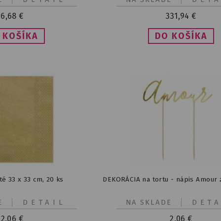
6,68
€
331,94
€
té 33 x 33 cm, 20 ks
DEKORÁCIA na tortu - nápis Amour 
E
DETAIL
NA SKLADE
DETA
2,06
€
2,06
€