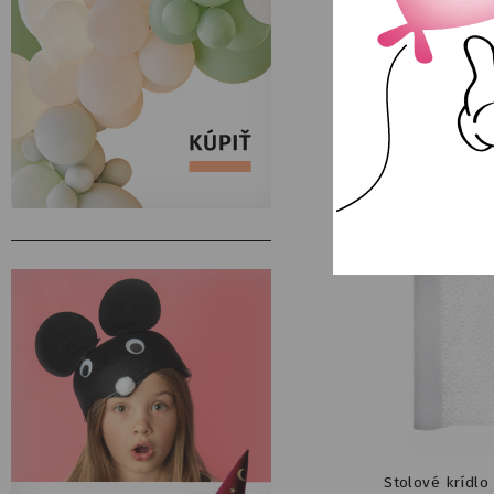
Balónik fóliové srd
NA SKLAD
Stolové krídlo