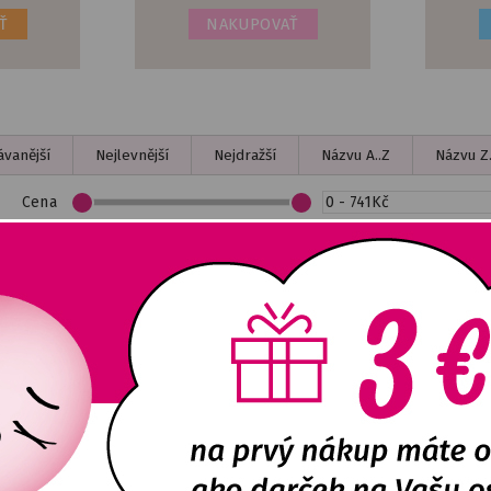
Ť
NAKUPOVAŤ
vanější
Nejlevnější
Nejdražší
Názvu A..Z
Názvu Z.
Cena
Akce
Novinka