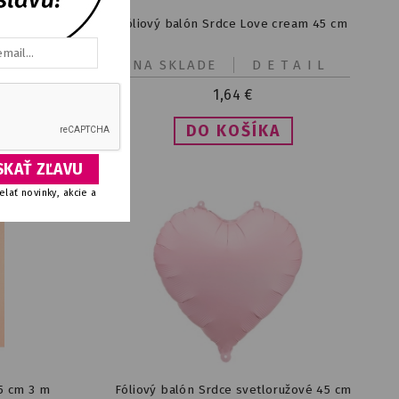
 36 cm
Fóliový balón Srdce Love cream 45 cm
IL
NA SKLADE
DETAIL
1,64
€
lať novinky, akcie a
35 cm 3 m
Fóliový balón Srdce svetloružové 45 cm