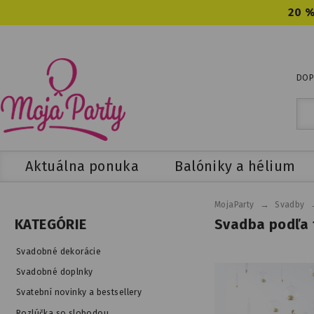
20 %
DOP
Aktuálna ponuka
Balóniky a hélium
→
MojaParty
Svadby
Svadba podľa 
KATEGÓRIE
Svadobné dekorácie
Svadobné doplnky
Svatební novinky a bestsellery
Rozlúčka so slobodou