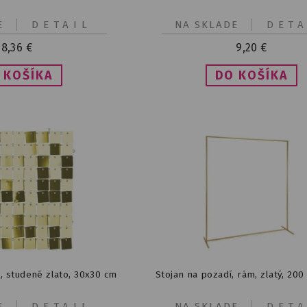
E
DETAIL
NA SKLADE
DETA
8,36
€
9,20
€
, studené zlato, 30x30 cm
Stojan na pozadí, rám, zlatý, 200
E
DETAIL
NA SKLADE
DETA