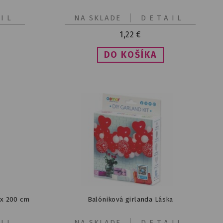
IL
NA SKLADE
DETAIL
1,22
€
 x 200 cm
Balóniková girlanda Láska
IL
NA SKLADE
DETAIL