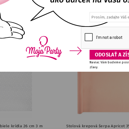
ce červené s trblietkami 46
Fóliový balón Srdce červené
cm
E
DETAIL
NA SKLADE
DETA
0,80
€
1,22
€
Naviac Vám budeme posie
zľavy.
 biele krídla 26 cm 3 m
Stolová krepová šerpa Apricot 