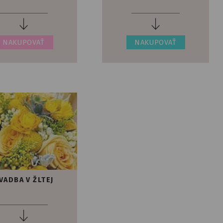
NAKUPOVAŤ
NAKUPOVAŤ
VADBA V ŽLTEJ