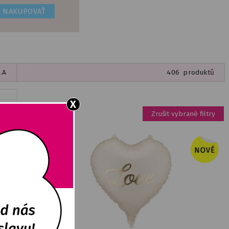
NAKUPOVAŤ
.A
406
produktů
X
Zrušit vybrané filtry