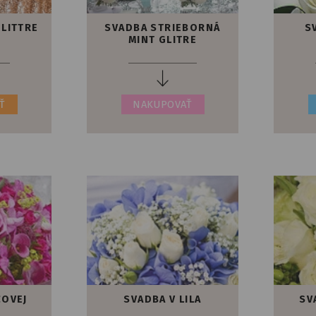
GLITTRE
SVADBA STRIEBORNÁ
S
MINT GLITRE
Ť
NAKUPOVAŤ
ŽOVEJ
SVADBA V LILA
SV