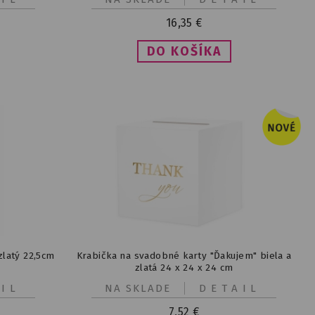
16,35
€
zlatý 22,5cm
Krabička na svadobné karty "Ďakujem" biela a
zlatá 24 x 24 x 24 cm
IL
NA SKLADE
DETAIL
7,52
€