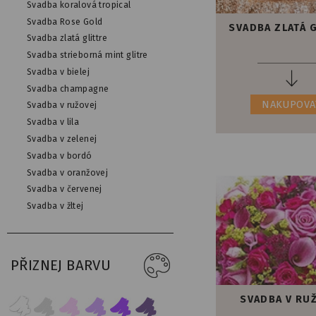
Svadba koralová tropical
Svadba Rose Gold
SVADBA ZLATÁ 
Svadba zlatá glittre
Svadba strieborná mint glitre
Svadba v bielej
Svadba champagne
NAKUPOVA
Svadba v ružovej
Svadba v lila
Svadba v zelenej
Svadba v bordó
Svadba v oranžovej
Svadba v červenej
Svadba v žltej
PŘIZNEJ BARVU
SVADBA V RU