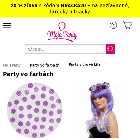
20 % zľava
s kódom
HRACKA20
– na nezľavnené,
darčeky a hračky
Párty v barvě Lila
→
→
MojaParty
Party vo farbách
Party vo farbách