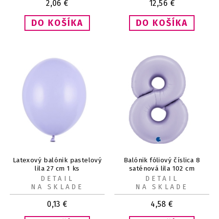
2,06
€
12,56
€
Latexový balónik pastelový
Balónik fóliový číslica 8
lila 27 cm 1 ks
saténová lila 102 cm
DETAIL
DETAIL
NA SKLADE
NA SKLADE
0,13
€
4,58
€