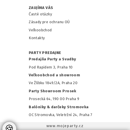
ZAUJÍMA VÁS
Časté otázky
Zásady pre ochranu OÚ
Veľkoobchod
Kontakty
PARTY PREDAJNE
Predajňa Party a Svadby
Pod Rapidem 3, Praha 10
Veľkoobchod a showroom
Ve Žlíbku 1849/2A, Praha 20
Party Showroom Prosek
Prosecká 64, 190 00 Praha 9
Balóniky & darčeky Stromovka
OC Stromovka, Veletržní 24, Praha 7
🍪
www.mojeparty.cz