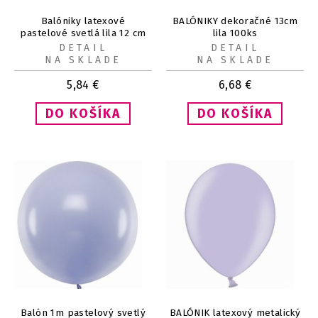
Balóniky latexové
BALÓNIKY dekoračné 13cm
pastelové svetlá lila 12 cm
lila 100ks
100 ks
DETAIL
DETAIL
NA SKLADE
NA SKLADE
5,84
€
6,68
€
Balón 1m pastelový svetlý
BALÓNIK latexový metalický