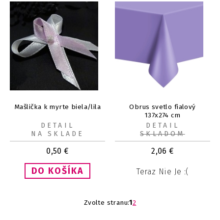
Mašlička k myrte biela/lila
Obrus svetlo fialový
137x274 cm
DETAIL
DETAIL
NA SKLADE
SKLADOM
0,50
€
2,06
€
Teraz Nie Je :(
Zvolte stranu:
1
2