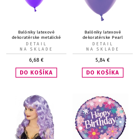
Balóniky latexové
Balóniky latexové
dekoratérske metalické
dekoratérske Pearl
fialové12 cm 100 ks
Hortenzie 35 cm, 50 ks
DETAIL
DETAIL
NA SKLADE
NA SKLADE
6,68
€
5,84
€