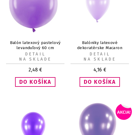
Balón latexový pastelový
Balóniky latexové
levanduľový 60 cm
dekoratérske Macaron
čučoriedkové 13 cm 100 ks
DETAIL
DETAIL
NA SKLADE
NA SKLADE
2,48
€
4,16
€