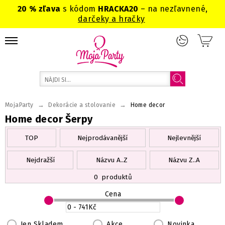
20 % zľava
s kódom
HRACKA20
– na nezľavnené,
darčeky a hračky
→
→
MojaParty
Dekorácie a stolovanie
Home decor
Home decor Šerpy
TOP
Nejprodávanější
Nejlevnější
Nejdražší
Názvu A..Z
Názvu Z..A
0
produktů
Cena
Jen Skladem
Akce
Novinka