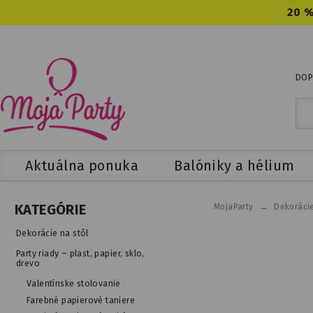
20 %
DOP
Aktuálna ponuka
Balóniky a hélium
→
KATEGÓRIE
MojaParty
Dekorácie
Dekorácie na stôl
Party riady – plast, papier, sklo,
drevo
Valentínske stolovanie
Farebné papierové taniere