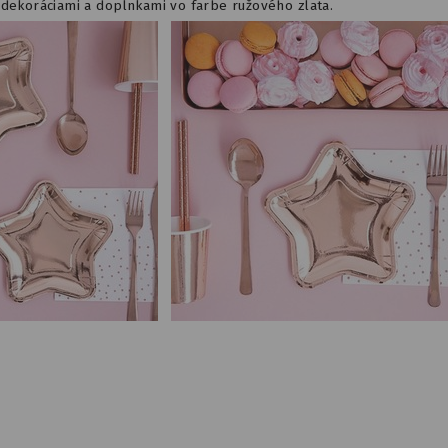
 dekoráciami a doplnkami vo farbe ružového zlata.