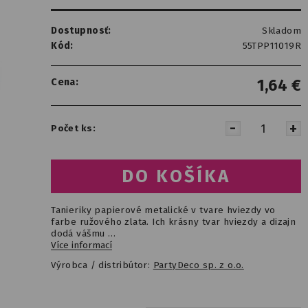
Dostupnosť:
Skladom
Kód:
55TPP11019R
Cena:
1,64
€
Počet ks:
Tanieriky papierové metalické v tvare hviezdy vo
farbe ružového zlata. Ich krásny tvar hviezdy a dizajn
dodá vášmu …
Více informací
Výrobca / distribútor:
PartyDeco sp. z o.o.