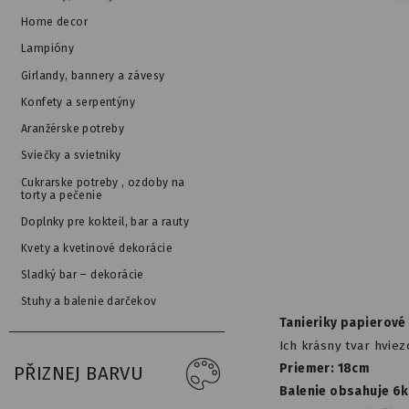
Home decor
Lampióny
Girlandy, bannery a závesy
Konfety a serpentýny
Aranžérske potreby
Sviečky a svietniky
Cukrarske potreby , ozdoby na
torty a pečenie
Doplnky pre kokteil, bar a rauty
Kvety a kvetinové dekorácie
Sladký bar – dekorácie
Stuhy a balenie darčekov
Tanieriky papierové 
Ich krásny tvar hvie
Priemer: 18cm
PŘIZNEJ BARVU
Balenie obsahuje 6