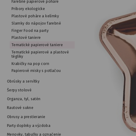
Farebné papierové poháre
Pribory ekologicke
Plastové poháre a kelímky
Slamky do nápojov farebné
Finger Food na party
Plastové taniere
Tematické papierové taniere
Tematické papierové a plastové
tégliky
Krabičky na pop corn
Papierové misky s potlačou
Obrúsky a servítky
Šerpy stolové
Organza, tyl, satén
Rautové sukne
Obrusy a prestieranie
Party doplnky a výzdoba
Menovky, tabuľky a označenie