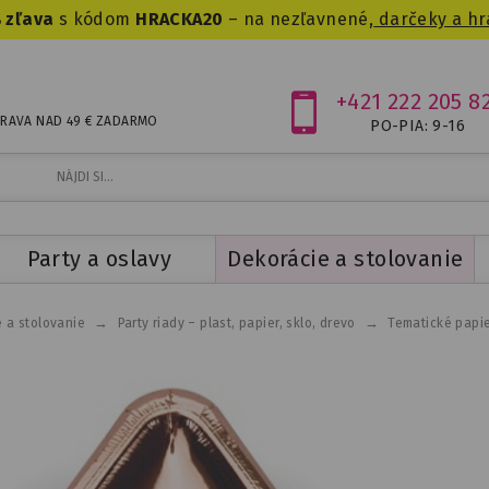
 zľava
s kódom
HRACKA20
– na nezľavnené,
darčeky a hr
+421 222 205 8
RAVA NAD 49 € ZADARMO
PO-PIA: 9-16
Party a oslavy
Dekorácie a stolovanie
→
→
 a stolovanie
Party riady – plast, papier, sklo, drevo
Tematické papie