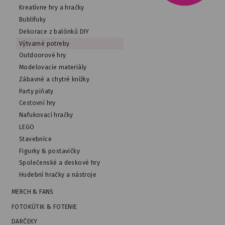
Kreatívne hry a hračky
Bublifuky
Dekorace z balónků DIY
Výtvarné potreby
Outdoorové hry
Modelovacie materiály
Zábavné a chytré knížky
Party piňaty
Cestovní hry
Nafukovací hračky
LEGO
Stavebníce
Figurky & postavičky
Společenské a deskové hry
Hudební hračky a nástroje
MERCH & FANS
FOTOKÚTIK & FOTENIE
DARČEKY