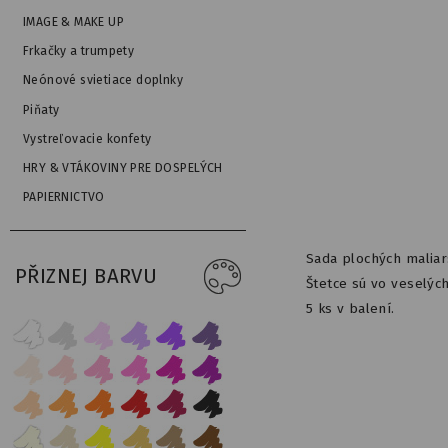
IMAGE & MAKE UP
Frkačky a trumpety
Neónové svietiace doplnky
Piňaty
Vystreľovacie konfety
HRY & VTÁKOVINY PRE DOSPELÝCH
PAPIERNICTVO
Sada plochých maliar
PŘIZNEJ BARVU
Štetce sú vo veselýc
5 ks v balení.