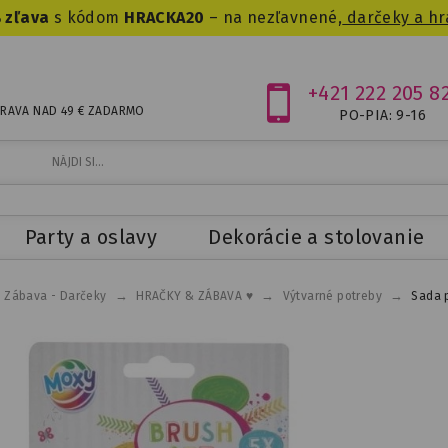
 zľava
s kódom
HRACKA20
– na nezľavnené,
darčeky a hr
+421 222 205 8
RAVA NAD 49 € ZADARMO
PO-PIA: 9-16
Party a oslavy
Dekorácie a stolovanie
→
→
→
- Zábava - Darčeky
HRAČKY & ZÁBAVA ♥
Výtvarné potreby
Sada p