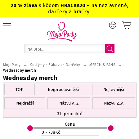
20 % zľava
s kódom
HRACKA20
– na nezľavnené,
darčeky a hračky
→
→
→
MojaParty
Kostýmy - Zábava - Darčeky
MERCH & FANS
Wednesday merch
Wednesday merch
TOP
Nejprodávanější
Nejlevnější
Nejdražší
Názvu A..Z
Názvu Z..A
31
produktů
Cena