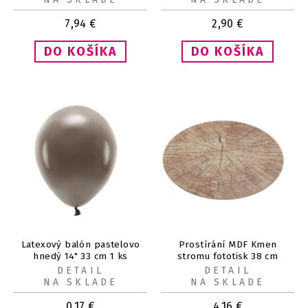
7,94
€
2,90
€
Latexový balón pastelovo
Prostírání MDF Kmen
hnedý 14" 33 cm 1 ks
stromu fototisk 38 cm
DETAIL
DETAIL
NA SKLADE
NA SKLADE
0,17
€
4,16
€