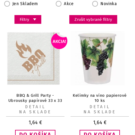
Jen Skladem
Akce
Novinka
Filtry
Zrušit vybrané filtry
BBQ & Grill Party -
Kelímky na víno papierové
Ubrousky papírové 33 x 33
10 ks
cm 16 ks
DETAIL
DETAIL
NA SKLADE
NA SKLADE
1,64
€
1,64
€