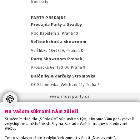
Kontakty
PARTY PREDAJNE
Predajňa Party a Svadby
Pod Rapidem 3, Praha 10
Veľkoobchod a showroom
Ve Žlíbku 1849/2A, Praha 20
Party Showroom Prosek
Prosecká 64, 190 00 Praha 9
Balóniky & darčeky Stromovka
OC Stromovka, Veletržní 24, Praha 7
🍪
www.mojeparty.cz
www.mojaparty.sk
Na Vašom súkromí nám záleží
www.svatebnivyzdoba.cz
Stlačením tlačidla „Súhlasím“ súhlasíte s tým, aby sme Vám poskytovali
www.detskaparty.cz
zmysluplné a užitočné služby na základe Vašich údajov o sledovaní
webu.
www.balonkovadekorace.cz
www.potiskbalonku.cz
Tento súhlas môžete kedykoľvek zmeniť v časti „Nastavenie“.