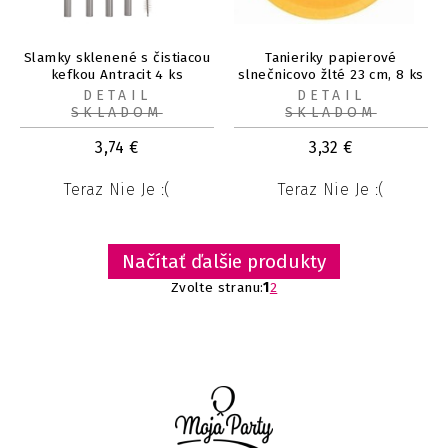
Slamky sklenené s čistiacou
Tanieriky papierové
kefkou Antracit 4 ks
slnečnicovo žlté 23 cm, 8 ks
DETAIL
DETAIL
SKLADOM
SKLADOM
3,74
€
3,32
€
Teraz Nie Je :(
Teraz Nie Je :(
Načítať ďalšie produkty
Zvolte stranu:
1
2