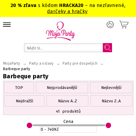
20 % zľava
s kódom
HRACKA20
– na nezľavnené,
darčeky a hračky
→
→
→
MojaParty
Party a oslavy
Party pre dospelých
Barbeque party
Barbeque party
TOP
Nejprodávanější
Nejlevnější
Nejdražší
Názvu A..Z
Názvu Z..A
41
produktů
Cena