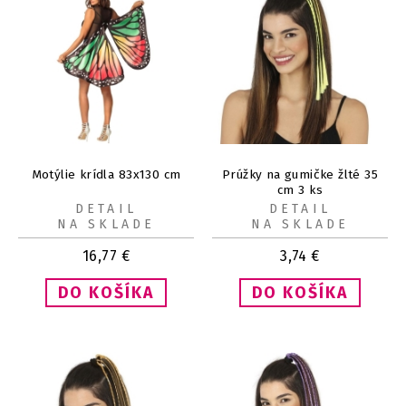
Motýlie krídla 83x130 cm
Prúžky na gumičke žlté 35
cm 3 ks
DETAIL
DETAIL
NA SKLADE
NA SKLADE
16,77
€
3,74
€