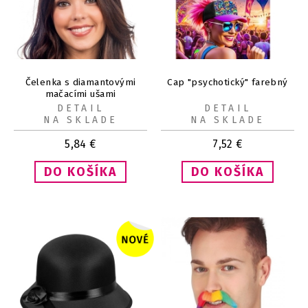
Čelenka s diamantovými
Cap "psychotický" farebný
mačacími ušami
DETAIL
DETAIL
NA SKLADE
NA SKLADE
5,84
€
7,52
€