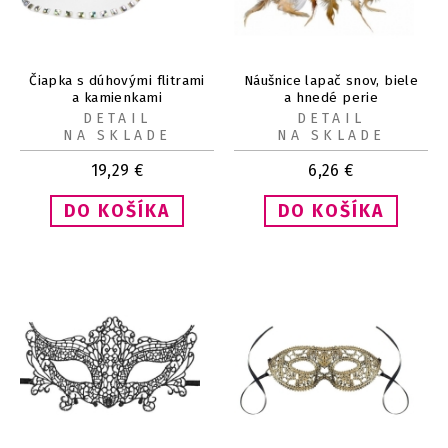
Čiapka s dúhovými flitrami
Náušnice lapač snov, biele
a kamienkami
a hnedé perie
DETAIL
DETAIL
NA SKLADE
NA SKLADE
19,29
€
6,26
€