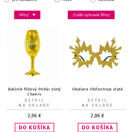
Filtry
Zrušit vybrané filtry
Balónik fóliový Pohár zlatý
Okuliare Ohňostroje zlaté
Cheers
DETAIL
DETAIL
NA SKLADE
NA SKLADE
2,06
€
2,06
€