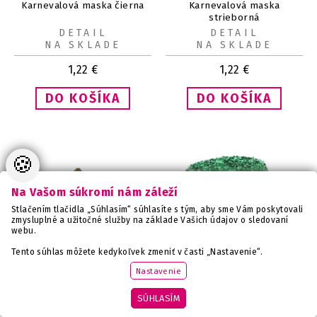
Karnevalová maska čierna
Karnevalová maska
strieborná
DETAIL
DETAIL
NA SKLADE
NA SKLADE
1,22
€
1,22
€
🍪
Na Vašom súkromí nám záleží
Stlačením tlačidla „Súhlasím“ súhlasíte s tým, aby sme Vám poskytovali
zmysluplné a užitočné služby na základe Vašich údajov o sledovaní
webu.
Tento súhlas môžete kedykoľvek zmeniť v časti „Nastavenie“.
Nastavenie
Karnevalová maska zlatá
Klobúk s flitrami zelený
SÚHLASÍM