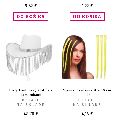
9,62
€
1,22
€
Biely kovbojský klobúk s
Spona do vlasov žltá 50 cm
kamienkami
3 ks
DETAIL
DETAIL
NA SKLADE
NA SKLADE
48,70
€
4,16
€