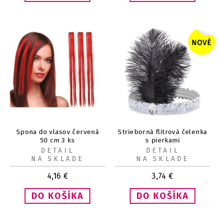
Spona do vlasov červená
Strieborná flitrová čelenka
50 cm 3 ks
s pierkami
DETAIL
DETAIL
NA SKLADE
NA SKLADE
4,16
€
3,74
€