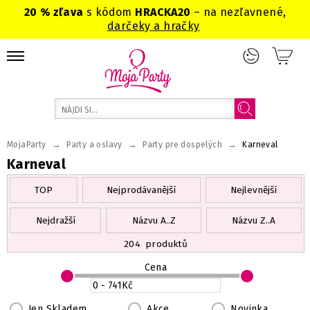
20 % zľava
s kódom
HRACKA20
– na nezľavnené,
darčeky a hračky
→
→
→
MojaParty
Party a oslavy
Party pre dospelých
Karneval
Karneval
TOP
Nejprodávanější
Nejlevnější
Nejdražší
Názvu A..Z
Názvu Z..A
204
produktů
Cena
Jen Skladem
Akce
Novinka