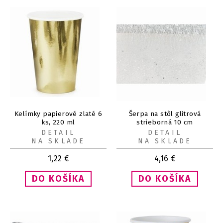
Kelímky papierové zlaté 6
Šerpa na stôl glitrová
ks, 220 ml
strieborná 10 cm
DETAIL
DETAIL
NA SKLADE
NA SKLADE
1,22
€
4,16
€