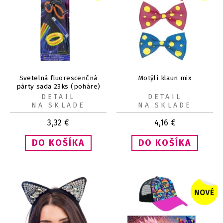
Svetelná fluorescenčná
Motýlí klaun mix
párty sada 23ks (poháre)
DETAIL
DETAIL
NA SKLADE
NA SKLADE
3,32
€
4,16
€