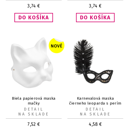
3,74
€
3,74
€
Biela papierová maska
Karnevalová maska
mačky
čierneho leoparda s perím
DETAIL
DETAIL
NA SKLADE
NA SKLADE
7,52
€
4,58
€