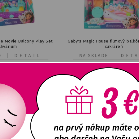
e Movie Balcony Play Set
Gaby's Magic House filmový balkón
Akvárium
cukráreň
E
DETAIL
NA SKLADE
DETA
16,77
€
16,77
€