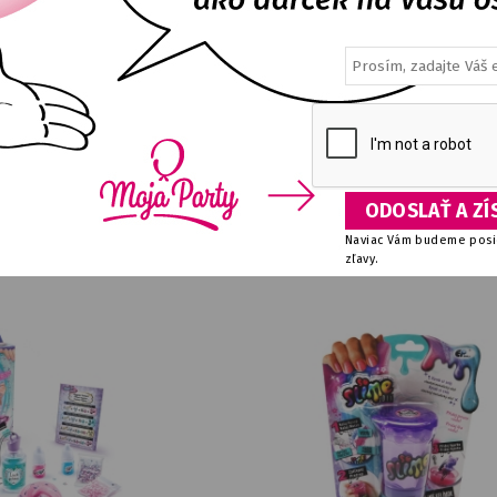
enie - svieti v tme
Módny dizajnérsky set Style
E
DETAIL
NA SKLADE
DETA
6,26
€
12,56
€
Naviac Vám budeme posie
zľavy.