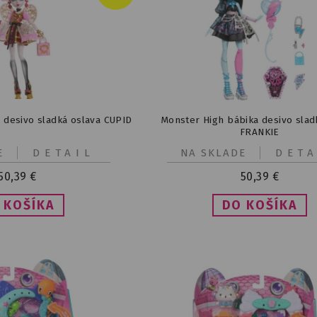
 desivo sladká oslava CUPID
Monster High bábika desivo slad
FRANKIE
E
DETAIL
NA SKLADE
DETA
50,39
€
50,39
€