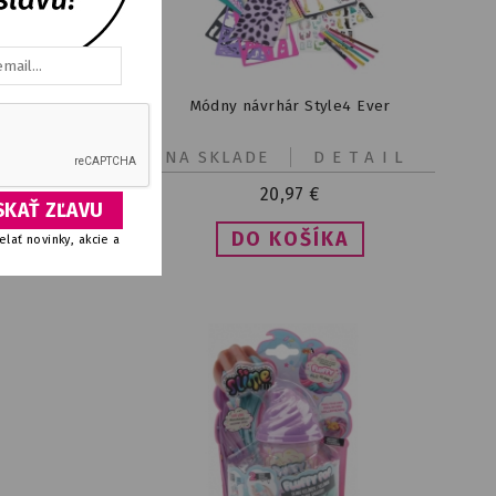
4Ever
Módny návrhár Style4 Ever
IL
NA SKLADE
DETAIL
20,97
€
lať novinky, akcie a