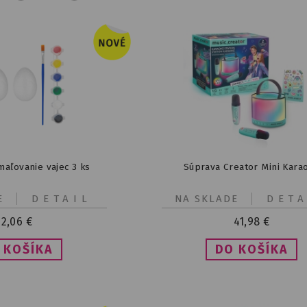
maľovanie vajec 3 ks
Súprava Creator Mini Kara
E
DETAIL
NA SKLADE
DETA
2,06
€
41,98
€