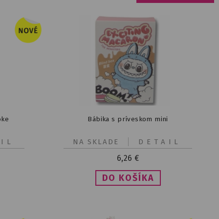
oke
Bábika s príveskom mini
IL
NA SKLADE
DETAIL
6,26
€