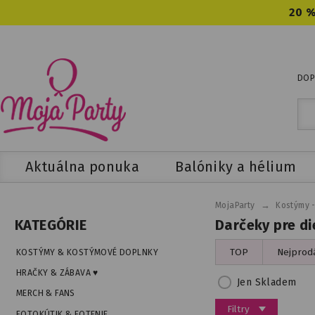
20 %
DOP
Aktuálna ponuka
Balóniky a hélium
→
MojaParty
Kostýmy 
Darčeky pre d
KATEGÓRIE
TOP
Nejprodá
KOSTÝMY & KOSTÝMOVÉ DOPLNKY
HRAČKY & ZÁBAVA ♥
Jen Skladem
MERCH & FANS
Filtry
FOTOKÚTIK & FOTENIE