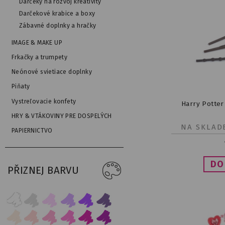
Darčeky na rozvoj kreativity
Darčekové krabice a boxy
Zábavné doplnky a hračky
IMAGE & MAKE UP
Frkačky a trumpety
Neónové svietiace doplnky
Piňaty
Vystreľovacie konfety
Harry Potter 
HRY & VTÁKOVINY PRE DOSPELÝCH
NA SKLAD
PAPIERNICTVO
PŘIZNEJ BARVU