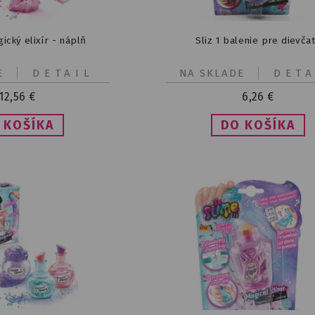
ický elixír - náplň
Sliz 1 balenie pre dievča
E
DETAIL
NA SKLADE
DETA
12,56
€
6,26
€