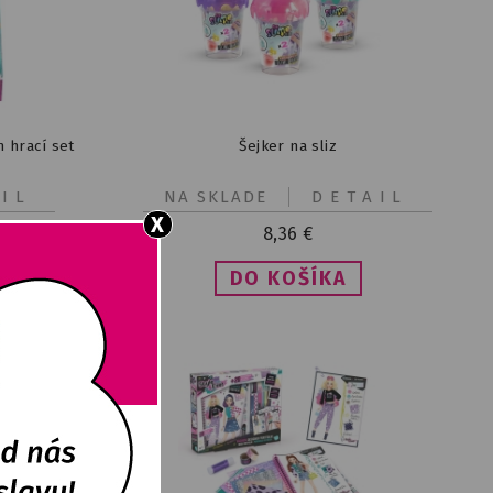
 hrací set
Šejker na sliz
IL
NA SKLADE
DETAIL
X
8,36
€