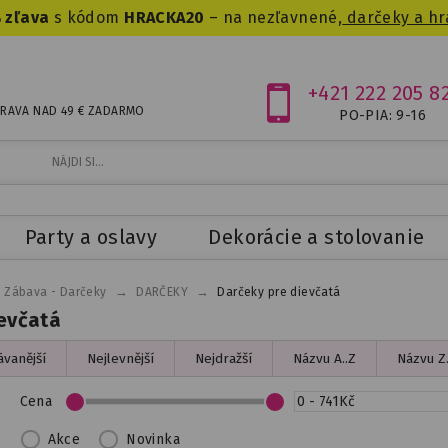
 zľava
s kódom
HRACKA20
– na nezľavnené,
darčeky a hr
+421 222 205 8
RAVA NAD 49 € ZADARMO
PO-PIA: 9-16
Party a oslavy
Dekorácie a stolovanie
→
→
- Zábava - Darčeky
DARČEKY
Darčeky pre dievčatá
ievčatá
vanější
Nejlevnější
Nejdražší
Názvu A..Z
Názvu Z.
Cena
Akce
Novinka