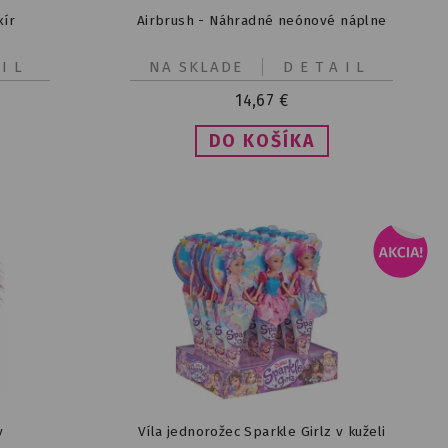
xír
Airbrush - Náhradné neónové náplne
IL
NA SKLADE
DETAIL
14,67
€
y
Víla jednorožec Sparkle Girlz v kuželi