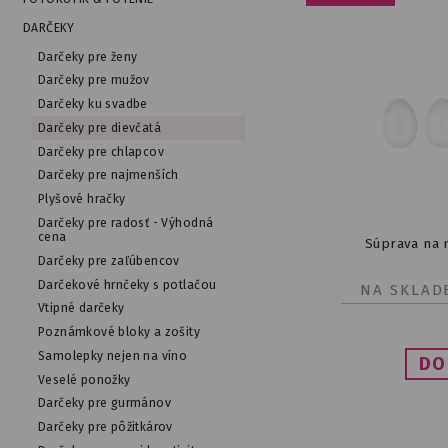
DARČEKY
Darčeky pre ženy
Darčeky pre mužov
Darčeky ku svadbe
Darčeky pre dievčatá
Darčeky pre chlapcov
Darčeky pre najmenších
Plyšové hračky
Darčeky pre radosť - Výhodná
cena
Súprava na 
Darčeky pre zaľúbencov
Darčekové hrnčeky s potlačou
NA SKLAD
Vtipné darčeky
Poznámkové bloky a zošity
Samolepky nejen na víno
Veselé ponožky
Darčeky pre gurmánov
Darčeky pre pôžitkárov