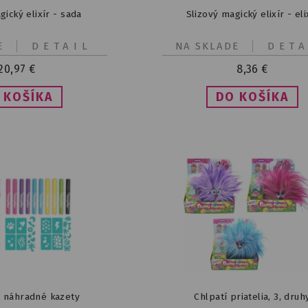
gický elixír - sada
Slizový magický elixír - eli
E
DETAIL
NA SKLADE
DETA
20,97
€
8,36
€
- náhradné kazety
Chlpatí priatelia, 3, druh