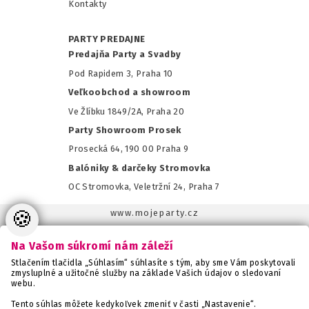
Kontakty
PARTY PREDAJNE
Predajňa Party a Svadby
Pod Rapidem 3, Praha 10
Veľkoobchod a showroom
Ve Žlíbku 1849/2A, Praha 20
Party Showroom Prosek
Prosecká 64, 190 00 Praha 9
Balóniky & darčeky Stromovka
OC Stromovka, Veletržní 24, Praha 7
🍪
www.mojeparty.cz
www.mojaparty.sk
Na Vašom súkromí nám záleží
www.svatebnivyzdoba.cz
Stlačením tlačidla „Súhlasím“ súhlasíte s tým, aby sme Vám poskytovali
www.detskaparty.cz
zmysluplné a užitočné služby na základe Vašich údajov o sledovaní
webu.
www.balonkovadekorace.cz
www.potiskbalonku.cz
Tento súhlas môžete kedykoľvek zmeniť v časti „Nastavenie“.