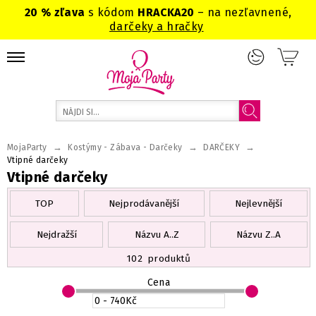
20 % zľava
s kódom
HRACKA20
– na nezľavnené,
darčeky a hračky
→
→
→
MojaParty
Kostýmy - Zábava - Darčeky
DARČEKY
Vtipné darčeky
Vtipné darčeky
TOP
Nejprodávanější
Nejlevnější
Nejdražší
Názvu A..Z
Názvu Z..A
102
produktů
Cena