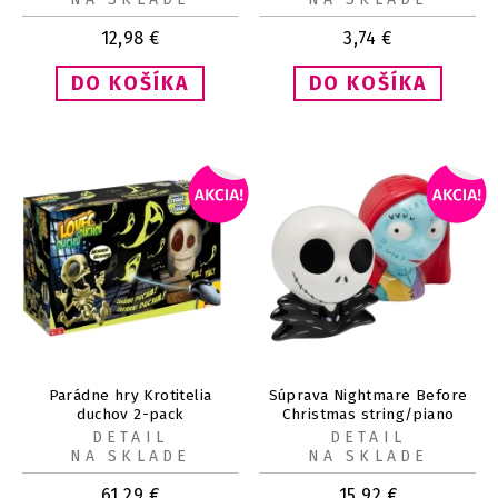
12,98
€
3,74
€
Parádne hry Krotitelia
Súprava Nightmare Before
duchov 2-pack
Christmas string/piano
DETAIL
DETAIL
NA SKLADE
NA SKLADE
61,29
€
15,92
€