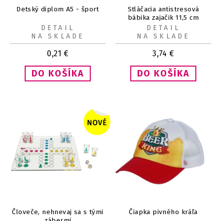
Detský diplom A5 - šport
Stláčacia antistresová
bábika zajačik 11,5 cm
DETAIL
DETAIL
NA SKLADE
NA SKLADE
0,21
€
3,74
€
Človeče, nehnevaj sa s tými
Čiapka pivného kráľa
zábermi