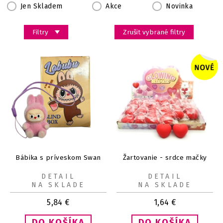
Jen Skladem
Akce
Novinka
Filtry
Zrušit vybrané filtry
Bábika s príveskom Swan
Žartovanie - srdce mačky
DETAIL
DETAIL
NA SKLADE
NA SKLADE
5,84
€
1,64
€