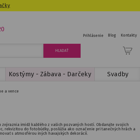
ačky
20
Blog
Kontakty
Prihlásenie
Kostýmy - Zábava - Darčeky
Svadby
ne a vence
 zvýraznia imidž každého z vašich pozvaných hostí. Obdarujte svojich
 rekvizitou do fotobúdky, poslúžia ako označenie pri tanečných hrách a
inovať s atmosférou iných havajských dekorácií.