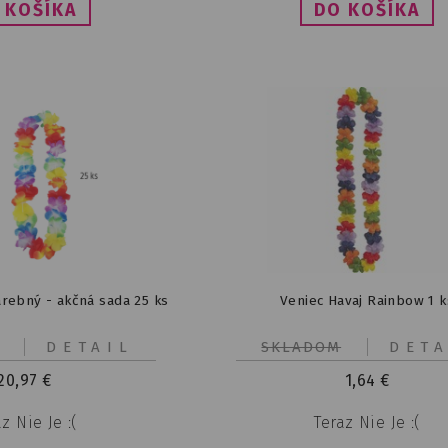
arebný - akčná sada 25 ks
Veniec Havaj Rainbow 1 k
DETAIL
SKLADOM
DETA
20,97
€
1,64
€
z Nie Je :(
Teraz Nie Je :(