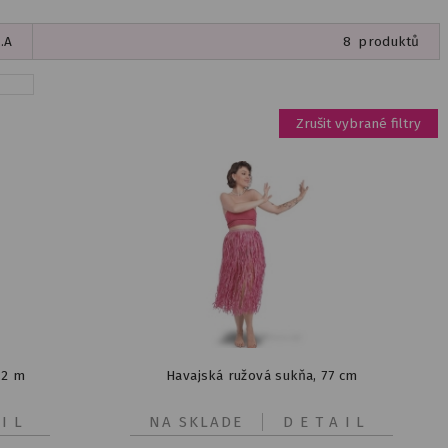
.A
8
produktů
Zrušit vybrané filtry
,2 m
Havajská ružová sukňa, 77 cm
IL
NA SKLADE
DETAIL