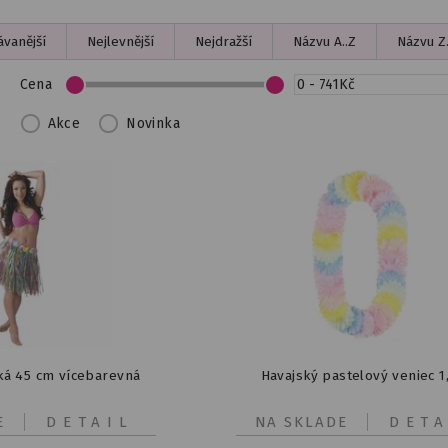
vanější
Nejlevnější
Nejdražší
Názvu A..Z
Názvu Z.
Cena
Akce
Novinka
ká 45 cm vícebarevná
Havajský pastelový veniec 1
E
DETAIL
NA SKLADE
DETA