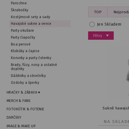
Parochne
Škrabošky
TOP
Nejprodá
Kostýmové sety a sady
Havajské sukne a vence
Jen Skladem
Party okuliare
Filtry
Party čiapočky
Boa perové
Klobúky a čapice
Korunky a party čelenky
Brady, fúzy, nosy a ostatné
doplnky
Dáždniky a slnečníky
Ozdoby a šperky
HRAČKY & ZÁBAVA ♥
MERCH & FANS
Sukně hawajs
FOTOKÚTIK & FOTENIE
DARČEKY
NA SKLAD
IMAGE & MAKE UP