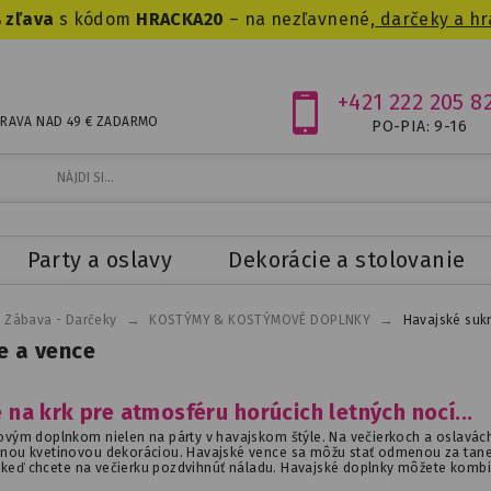
 zľava
s kódom
HRACKA20
– na nezľavnené,
darčeky a hr
+421 222 205 8
RAVA NAD 49 € ZADARMO
PO-PIA: 9-16
Party a oslavy
Dekorácie a stolovanie
→
→
- Zábava - Darčeky
KOSTÝMY & KOSTÝMOVÉ DOPLNKY
Havajské suk
e a vence
 na krk pre atmosféru horúcich letných nocí...
ovým doplnkom nielen na párty v havajskom štýle. Na večierkoch a oslavách
enou kvetinovou dekoráciou. Havajské vence sa môžu stať odmenou za tanec,
ch, keď chcete na večierku pozdvihnúť náladu. Havajské doplnky môžete komb