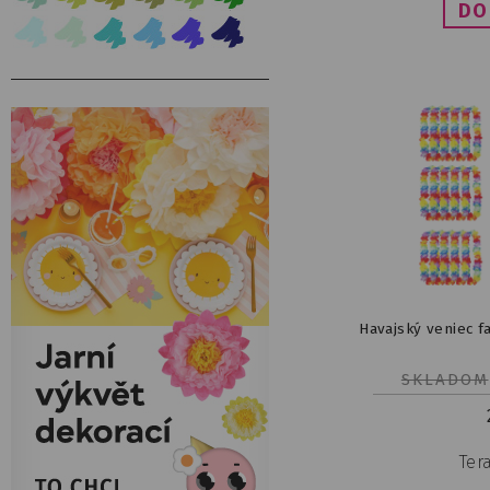
Havajský veniec f
SKLADOM
Tera