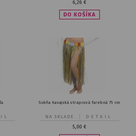
6,26
€
ľa
Sukňa havajská strapcová farebná 75 cm
IL
NA SKLADE
DETAIL
5,00
€