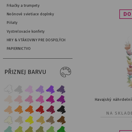
Frkačky a trumpety
Neónové svietiace doplnky
Piňaty
Vystreľovacie konfety
HRY & VTÁKOVINY PRE DOSPELÝCH
PAPIERNICTVO
PŘIZNEJ BARVU
Havajský náhrdelní
NA SKLAD