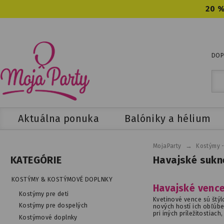
20 %
DOP
Aktuálna ponuka
Balóniky a hélium
→
MojaParty
Kostýmy 
Havajské sukn
KATEGÓRIE
KOSTÝMY & KOSTÝMOVÉ DOPLNKY
Havajské vence
Kostýmy pre deti
Kvetinové vence sú štýl
Kostýmy pre dospelých
nových hostí ich obľúb
pri iných príležitostia
Kostýmové doplnky