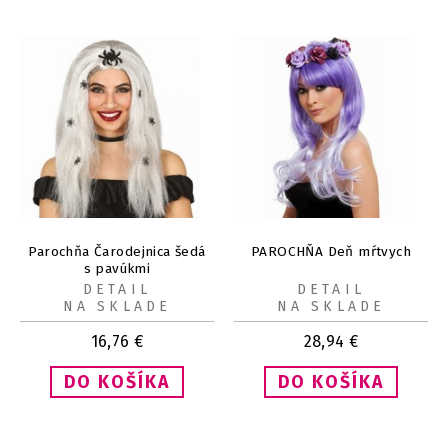
Parochňa Čarodejnica šedá
PAROCHŇA Deň mŕtvych
s pavúkmi
DETAIL
DETAIL
NA SKLADE
NA SKLADE
16,76
€
28,94
€