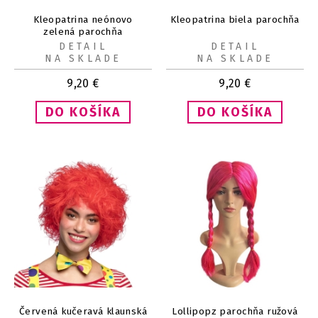
Kleopatrina neónovo
Kleopatrina biela parochňa
zelená parochňa
DETAIL
DETAIL
NA SKLADE
NA SKLADE
9,20
€
9,20
€
Červená kučeravá klaunská
Lollipopz parochňa ružová