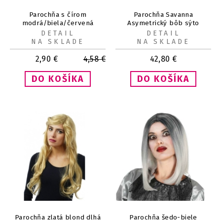
Parochňa s čírom
Parochňa Savanna
modrá/biela/červená
Asymetrický bôb sýto
červená
DETAIL
DETAIL
NA SKLADE
NA SKLADE
2,90
€
4,58
€
42,80
€
Parochňa zlatá blond dlhá
Parochňa šedo-biele