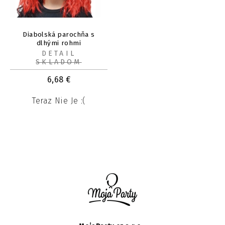
Diabolská parochňa s
dlhými rohmi
DETAIL
SKLADOM
6,68
€
Teraz Nie Je :(