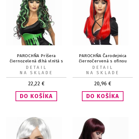
PAROCHŇA Príšera
PAROCHŇA Čarodejnica
čiernozelená dlhá vlnitá s
čiernočervená s ofinou
ofinou
DETAIL
DETAIL
NA SKLADE
NA SKLADE
22,22
€
20,96
€