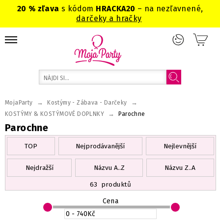
20 % zľava
s kódom
HRACKA20
– na nezľavnené,
darčeky a hračky
→
→
MojaParty
Kostýmy - Zábava - Darčeky
→
KOSTÝMY & KOSTÝMOVÉ DOPLNKY
Parochne
Parochne
TOP
Nejprodávanější
Nejlevnější
Nejdražší
Názvu A..Z
Názvu Z..A
63
produktů
Cena