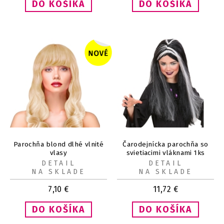
Parochňa blond dlhé vlnité
Čarodejnícka parochňa so
vlasy
svietiacimi vláknami 1ks
DETAIL
DETAIL
NA SKLADE
NA SKLADE
7,10
€
11,72
€