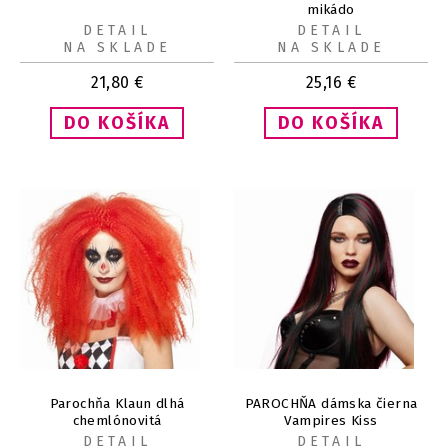
mikádo
DETAIL
DETAIL
NA SKLADE
NA SKLADE
21,80
€
25,16
€
Parochňa Klaun dlhá
PAROCHŇA dámska čierna
chemlónovitá
Vampires Kiss
DETAIL
DETAIL