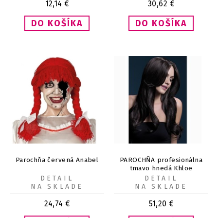
12,14
€
30,62
€
Parochňa červená Anabel
PAROCHŇA profesionálna
tmavo hnedá Khloe
DETAIL
DETAIL
NA SKLADE
NA SKLADE
24,74
€
51,20
€