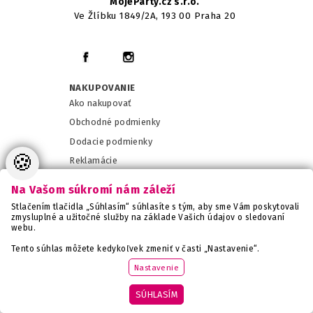
MojeParty.cz s.r.o.
Ve Žlíbku 1849/2A, 193 00 Praha 20
NAKUPOVANIE
Ako nakupovať
Obchodné podmienky
Dodacie podmienky
🍪
Reklamácie
Nastavenie cookies
Na Vašom súkromí nám záleží
Stlačením tlačidla „Súhlasím“ súhlasíte s tým, aby sme Vám poskytovali
ZAUJÍMA VÁS
zmysluplné a užitočné služby na základe Vašich údajov o sledovaní
webu.
Časté otázky
Tento súhlas môžete kedykoľvek zmeniť v časti „Nastavenie“.
Zásady pre ochranu OÚ
Nastavenie
Veľkoobchod
Kontakty
SÚHLASÍM