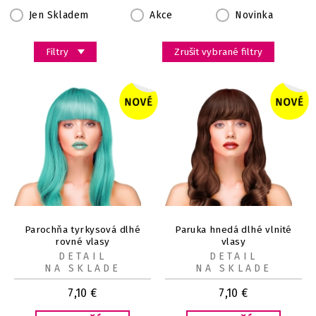
Jen Skladem
Akce
Novinka
Filtry
Zrušit vybrané filtry
Parochňa tyrkysová dlhé
Paruka hnedá dlhé vlnité
rovné vlasy
vlasy
DETAIL
DETAIL
NA SKLADE
NA SKLADE
7,10
€
7,10
€