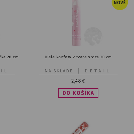
ečka 28 cm
Biele konfety v tvare srdca 30 cm
IL
NA SKLADE
DETAIL
2,48
€