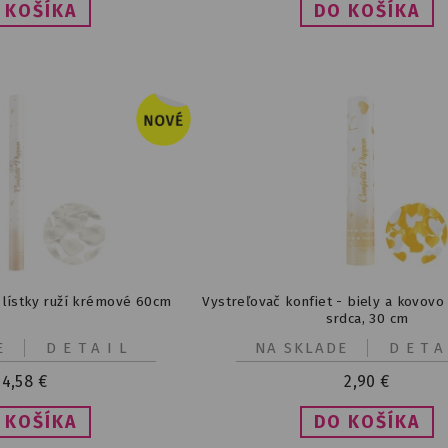
 lístky ruží krémové 60cm
Vystreľovač konfiet - biely a kovovo 
srdca, 30 cm
E
DETAIL
NA SKLADE
DETA
4,58
€
2,90
€