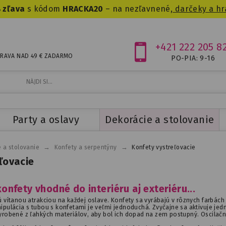
 zľava
s kódom
HRACKA20
– na nezľavnené,
darčeky a hr
+421 222 205 8
RAVA NAD 49 € ZADARMO
PO-PIA: 9-16
Party a oslavy
Dekorácie a stolovanie
→
→
 a stolovanie
Konfety a serpentýny
Konfety vystreľovacie
ľovacie
onfety vhodné do interiéru aj exteriéru...
ú vítanou atrakciou na každej oslave. Konfety sa vyrábajú v rôznych farbách
ipulácia s tubou s konfetami je veľmi jednoduchá. Zvyčajne sa aktivuje je
vyrobené z ľahkých materiálov, aby bol ich dopad na zem postupný. Oscila