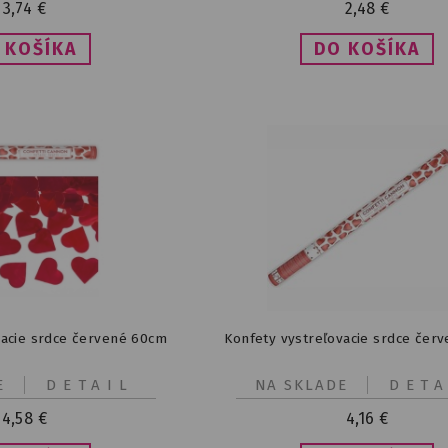
3,74
€
2,48
€
vacie srdce červené 60cm
Konfety vystreľovacie srdce čer
E
DETAIL
NA SKLADE
DETA
4,58
€
4,16
€