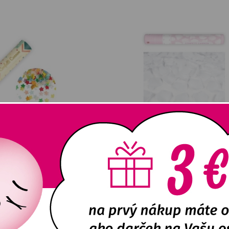
konfiet Cirkus 20 cm
Strelecké konfety - Svadobné lístky
E
DETAIL
NA SKLADE
DETA
2,06
€
3,32
€