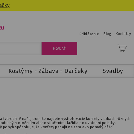
ačky
20
Blog
Kontakty
Prihlásenie
Kostýmy - Zábava - Darčeky
Svadby
 a tvaroch. V našej ponuke nájdete vystreľovacie konfety v tubách rôznych
dnoduchým otočením alebo stlačením tlačidla po uvoľnení poistky.
čný pohyb spôsobuje, že konfety padajú na zem ako pomalý dážď.