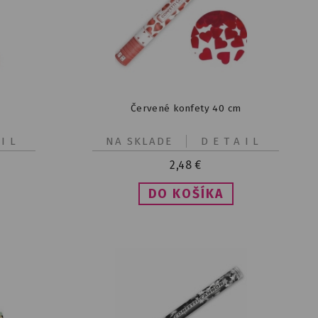
Červené konfety 40 cm
IL
NA SKLADE
DETAIL
2,48
€