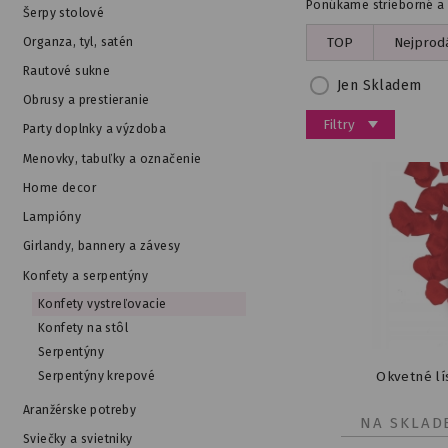
Ponúkame strieborné a z
Šerpy stolové
TOP
Nejprodá
Organza, tyl, satén
Rautové sukne
Jen Skladem
Obrusy a prestieranie
Filtry
Party doplnky a výzdoba
Menovky, tabuľky a označenie
Home decor
Lampióny
Girlandy, bannery a závesy
Konfety a serpentýny
Konfety vystreľovacie
Konfety na stôl
Serpentýny
Okvetné lí
Serpentýny krepové
Aranžérske potreby
NA SKLAD
Sviečky a svietniky