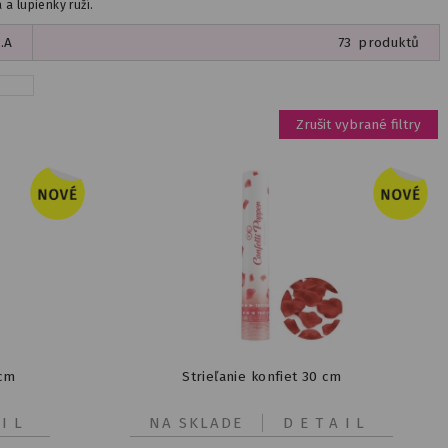
a lupienky ruží.
.A
73
produktů
Zrušit vybrané filtry
 cm
Strieľanie konfiet 30 cm
IL
NA SKLADE
DETAIL