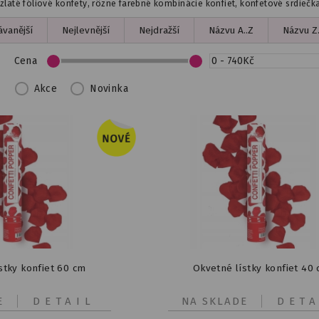
laté fóliové konfety, rôzne farebné kombinácie konfiet, konfetové srdiečka 
vanější
Nejlevnější
Nejdražší
Názvu A..Z
Názvu Z.
Cena
Akce
Novinka
stky konfiet 60 cm
Okvetné lístky konfiet 40
E
DETAIL
NA SKLADE
DETA