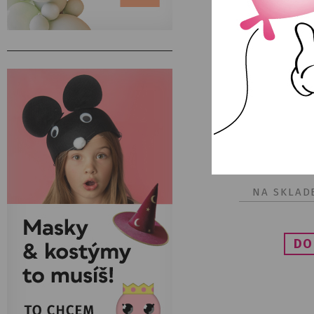
Konfety vystr
NA SKLAD