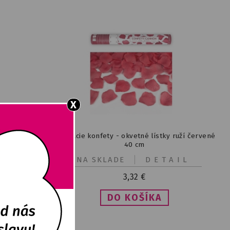
X
 biele 40 cm
Strieľacie konfety - okvetné lístky ruží červené
40 cm
IL
NA SKLADE
DETAIL
3,32
€