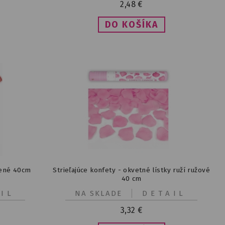
2,48
€
vené 40cm
Strieľajúce konfety - okvetné lístky ruží ružové
40 cm
IL
NA SKLADE
DETAIL
3,32
€