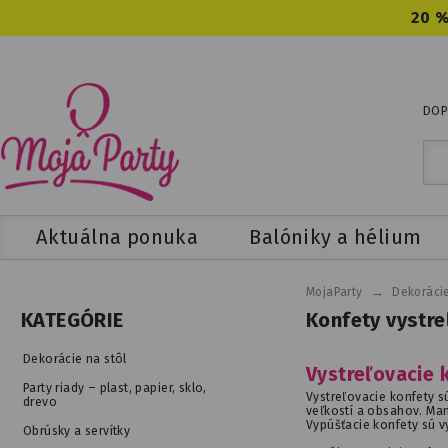
20 %
DOP
Aktuálna ponuka
Balóniky a hélium
→
MojaParty
Dekorácie
Konfety vystre
KATEGÓRIE
Dekorácie na stôl
Vystreľovacie k
Party riady – plast, papier, sklo,
Vystreľovacie konfety s
drevo
veľkostí a obsahov. Man
Vypúšťacie konfety sú 
Obrúsky a servítky