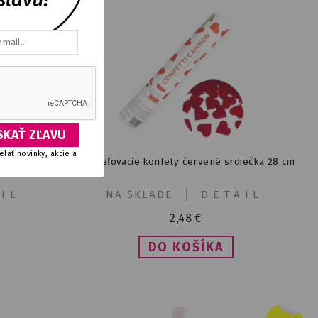
lať novinky, akcie a
 20 cm
Vystreľovacie konfety červené srdiečka 28 cm
IL
NA SKLADE
DETAIL
2,48
€