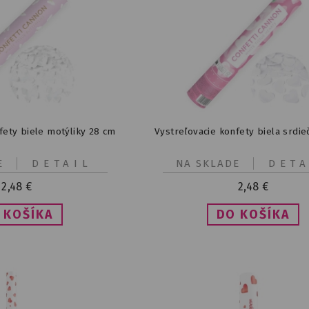
fety biele motýliky 28 cm
Vystreľovacie konfety biela srdi
E
DETAIL
NA SKLADE
DETA
2,48
€
2,48
€