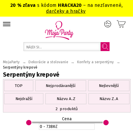
20 % zľava
s kódom
HRACKA20
– na nezľavnené,
darčeky a hračky
→
→
→
MojaParty
Dekorácie a stolovanie
Konfety a serpentýny
Serpentýny krepové
Serpentýny krepové
TOP
Nejprodávanější
Nejlevnější
Nejdražší
Názvu A..Z
Názvu Z..A
2
produktů
Cena