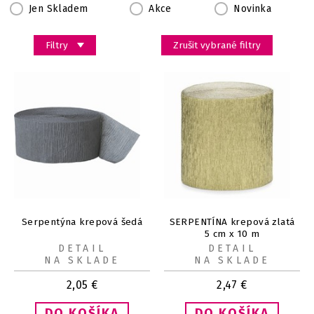
Jen Skladem
Akce
Novinka
Filtry
Zrušit vybrané filtry
Serpentýna krepová šedá
SERPENTÍNA krepová zlatá
5 cm x 10 m
DETAIL
DETAIL
NA SKLADE
NA SKLADE
2,05
€
2,47
€