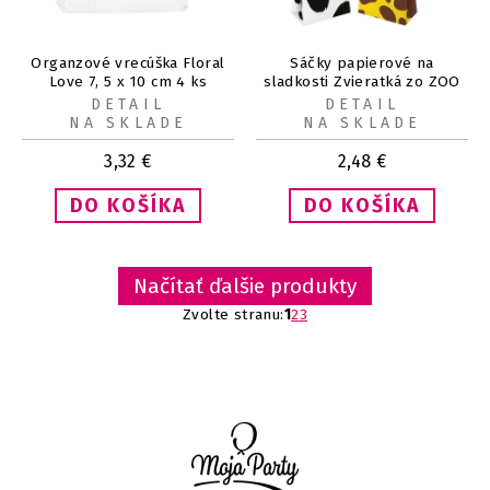
Organzové vrecúška Floral
Sáčky papierové na
Love 7, 5 x 10 cm 4 ks
sladkosti Zvieratká zo ZOO
10x17,5 cm (4 ks)
DETAIL
DETAIL
NA SKLADE
NA SKLADE
3,32
€
2,48
€
Načítať ďalšie produkty
Zvolte stranu:
1
2
3