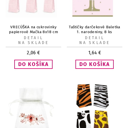
VRECÚŠKA na cukrovinky
Taštičky darčekové Baletka
papierové Mačka 8x18 cm
1. narodeniny, 8 ks
6ks
DETAIL
DETAIL
NA SKLADE
NA SKLADE
2,06
€
1,64
€