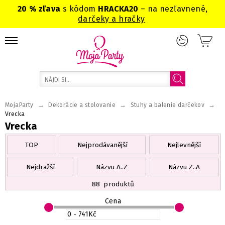
20 % zľava
s kódom
HRACKA20
– na nezľavnené,
darčeky a hračky
→
→
→
MojaParty
Dekorácie a stolovanie
Stuhy a balenie darčekov
Vrecka
Vrecka
TOP
Nejprodávanější
Nejlevnější
Nejdražší
Názvu A..Z
Názvu Z..A
88
produktů
Cena