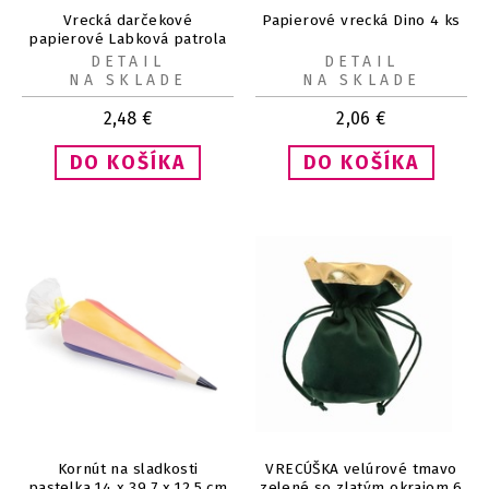
Vrecká darčekové
Papierové vrecká Dino 4 ks
papierové Labková patrola
Skye 4 ks
DETAIL
DETAIL
NA SKLADE
NA SKLADE
2,48
€
2,06
€
Kornút na sladkosti
VRECÚŠKA velúrové tmavo
pastelka 14 x 39,7 x 12,5 cm
zelené so zlatým okrajom 6