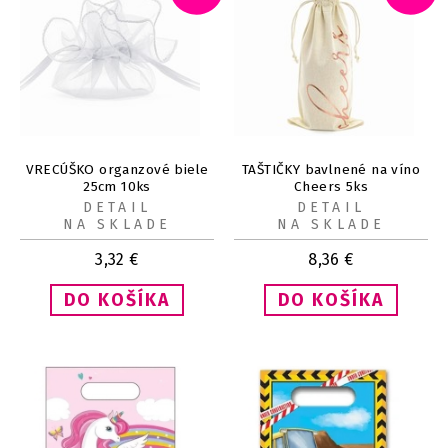
VRECÚŠKO organzové biele
TAŠTIČKY bavlnené na víno
25cm 10ks
Cheers 5ks
DETAIL
DETAIL
NA SKLADE
NA SKLADE
3,32
€
8,36
€