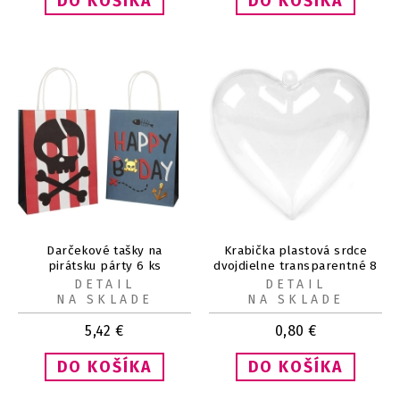
Darčekové tašky na
Krabička plastová srdce
pirátsku párty 6 ks
dvojdielne transparentné 8
x 8 cm
DETAIL
DETAIL
NA SKLADE
NA SKLADE
5,42
€
0,80
€