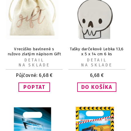
Vrecúško bavlnené s
Tašky darčekové Lebka 13,6
ružovo zlatým nápisom Gift
x 5 x 14 cm 6 ks
10ks
DETAIL
DETAIL
NA SKLADE
NA SKLADE
Půjčovné:
6,68
€
6,68
€
POPTAT