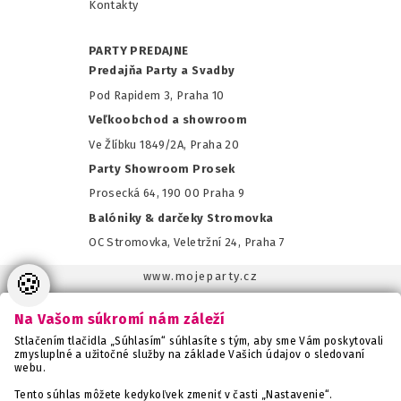
Kontakty
PARTY PREDAJNE
Predajňa Party a Svadby
Pod Rapidem 3, Praha 10
Veľkoobchod a showroom
Ve Žlíbku 1849/2A, Praha 20
Party Showroom Prosek
Prosecká 64, 190 00 Praha 9
Balóniky & darčeky Stromovka
OC Stromovka, Veletržní 24, Praha 7
🍪
www.mojeparty.cz
www.mojaparty.sk
Na Vašom súkromí nám záleží
www.svatebnivyzdoba.cz
Stlačením tlačidla „Súhlasím“ súhlasíte s tým, aby sme Vám poskytovali
www.detskaparty.cz
zmysluplné a užitočné služby na základe Vašich údajov o sledovaní
webu.
www.balonkovadekorace.cz
www.potiskbalonku.cz
Tento súhlas môžete kedykoľvek zmeniť v časti „Nastavenie“.