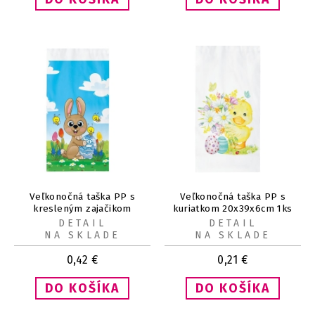
Veľkonočná taška PP s
Veľkonočná taška PP s
kresleným zajačikom
kuriatkom 20x39x6cm 1ks
20x39x6cm 1ks
DETAIL
DETAIL
NA SKLADE
NA SKLADE
0,42
€
0,21
€