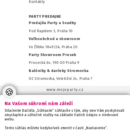
Kontakty
PARTY PREDAJNE
Predajňa Party a Svadby
Pod Rapidem 3, Praha 10
Veľkoobchod a showroom
Ve Žlíbku 1849/2A, Praha 20
Party Showroom Prosek
Prosecká 64, 190 00 Praha 9
Balóniky & darčeky Stromovka
OC Stromovka, Veletržní 24, Praha 7
🍪
www.mojeparty.cz
www.mojaparty.sk
Na Vašom súkromí nám záleží
www.svatebnivyzdoba.cz
Stlačením tlačidla „Súhlasím“ súhlasíte s tým, aby sme Vám poskytovali
www.detskaparty.cz
zmysluplné a užitočné služby na základe Vašich údajov o sledovaní
webu.
www.balonkovadekorace.cz
www.potiskbalonku.cz
Tento súhlas môžete kedykoľvek zmeniť v časti „Nastavenie“.