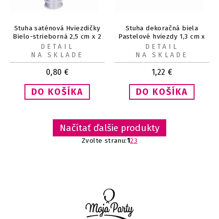
Stuha saténová Hviezdičky
Stuha dekoračná biela
Bielo-strieborná 2,5 cm x 2
Pastelové hviezdy 1,3 cm x
m
3 m
DETAIL
DETAIL
NA SKLADE
NA SKLADE
0,80
€
1,22
€
Načítať ďalšie produkty
Zvolte stranu:
1
2
3