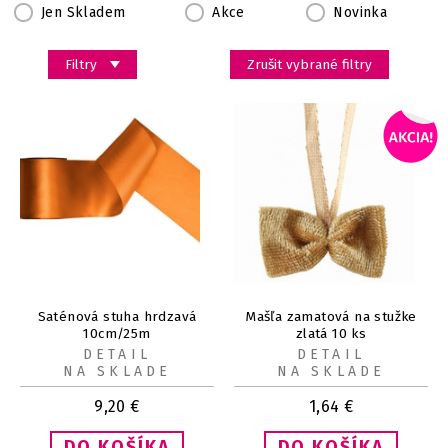
Jen Skladem
Akce
Novinka
Filtry
Zrušit vybrané filtry
Saténová stuha hrdzavá
Mašľa zamatová na stužke
10cm/25m
zlatá 10 ks
DETAIL
DETAIL
NA SKLADE
NA SKLADE
9,20
€
1,64
€