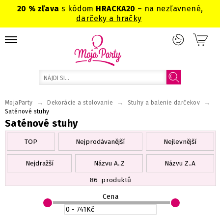
20 % zľava
s kódom
HRACKA20
– na nezľavnené,
darčeky a hračky
→
→
→
MojaParty
Dekorácie a stolovanie
Stuhy a balenie darčekov
Saténové stuhy
Saténové stuhy
TOP
Nejprodávanější
Nejlevnější
Nejdražší
Názvu A..Z
Názvu Z..A
86
produktů
Cena