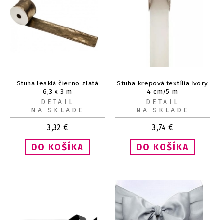
Stuha lesklá čierno-zlatá
Stuha krepová textília Ivory
6,3 x 3 m
4 cm/5 m
DETAIL
DETAIL
NA SKLADE
NA SKLADE
3,32
€
3,74
€