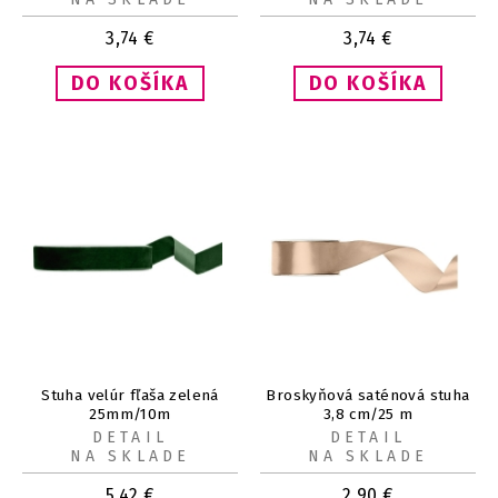
3,74
€
3,74
€
Stuha velúr fľaša zelená
Broskyňová saténová stuha
25mm/10m
3,8 cm/25 m
DETAIL
DETAIL
NA SKLADE
NA SKLADE
5,42
€
2,90
€