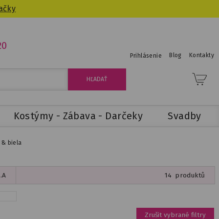
ačky
20
Blog
Kontakty
Prihlásenie
Kostýmy - Zábava - Darčeky
Svadby
 & biela
.A
14
produktů
Zrušit vybrané filtry