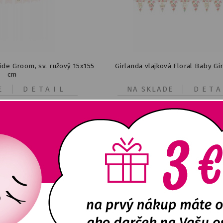
de Groom, sv. ružový 15x155
Girlanda vlajková Floral Baby Gi
cm
E
DETAIL
NA SKLADE
DETA
3,32
€
1,30
€