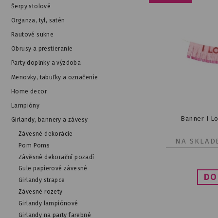
Šerpy stolové
Organza, tyl, satén
Rautové sukne
Obrusy a prestieranie
Party doplnky a výzdoba
Menovky, tabuľky a označenie
Home decor
Lampióny
Banner I Lo
Girlandy, bannery a závesy
Závesné dekorácie
NA SKLAD
Pom Poms
Závěsné dekorační pozadí
Gule papierové závesné
Girlandy strapce
Závesné rozety
Girlandy lampiónové
Girlandy na party farebné