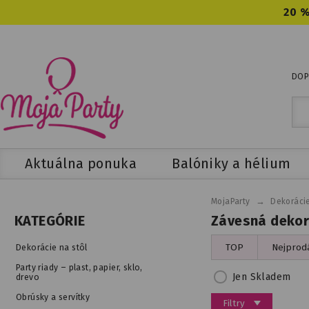
20 %
DOP
Aktuálna ponuka
Balóniky a hélium
→
MojaParty
Dekorácie
Závesná dekor
KATEGÓRIE
TOP
Nejprodá
Dekorácie na stôl
Party riady – plast, papier, sklo,
Jen Skladem
drevo
Obrúsky a servítky
Filtry