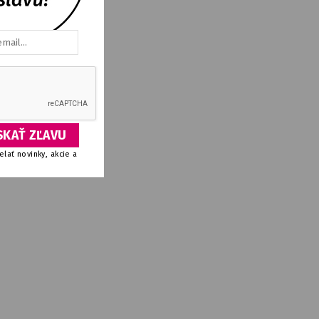
ly
IL
lať novinky, akcie a