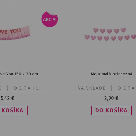
ve You 150 x 30 cm
Moja malá princezná
E
DETAIL
NA SKLADE
DETA
5,42
€
2,90
€