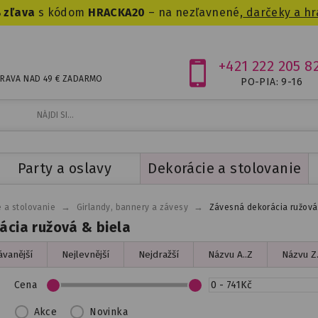
 zľava
s kódom
HRACKA20
– na nezľavnené,
darčeky a hr
+421 222 205 8
RAVA NAD 49 € ZADARMO
PO-PIA: 9-16
Party a oslavy
Dekorácie a stolovanie
→
→
 a stolovanie
Girlandy, bannery a závesy
Závesná dekorácia ružová
ácia ružová & biela
vanější
Nejlevnější
Nejdražší
Názvu A..Z
Názvu Z.
Cena
Akce
Novinka