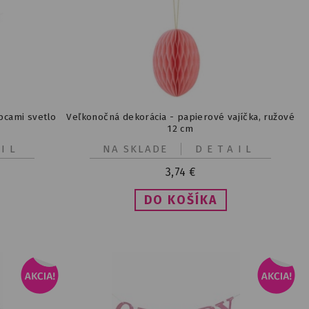
pcami svetlo
Veľkonočná dekorácia - papierové vajíčka, ružové
12 cm
IL
NA SKLADE
DETAIL
3,74
€