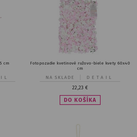
35 cm
Fotopozadie kvetinové ružovo-biele kvety 60x40
cm
IL
NA SKLADE
DETAIL
22,23
€