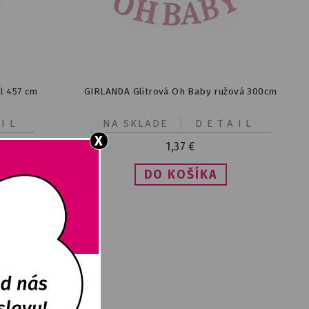
rl 457 cm
GIRLANDA Glitrová Oh Baby ružová 300cm
IL
NA SKLADE
DETAIL
X
1,37
€