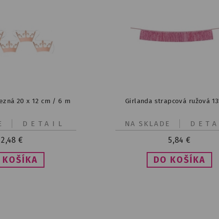
cezná 20 x 12 cm / 6 m
Girlanda strapcová ružová 1
E
DETAIL
NA SKLADE
DETA
2,48
€
5,84
€