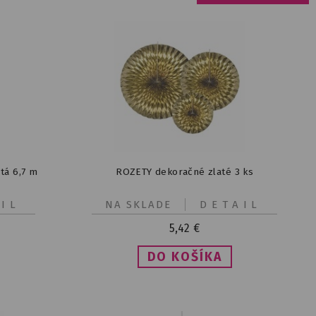
tá 6,7 m
ROZETY dekoračné zlaté 3 ks
IL
NA SKLADE
DETAIL
5,42
€