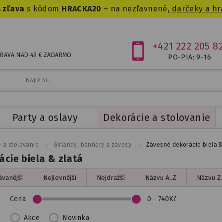
 zľava
s kódom
HRACKA20
– na nezľavnené,
darčeky a hr
+421 222 205 8
RAVA NAD 49 € ZADARMO
PO-PIA: 9-16
Party a oslavy
Dekorácie a stolovanie
→
→
 a stolovanie
Girlandy, bannery a závesy
Závesné dekorácie biela &
cie biela & zlatá
vanější
Nejlevnější
Nejdražší
Názvu A..Z
Názvu Z.
Cena
Akce
Novinka