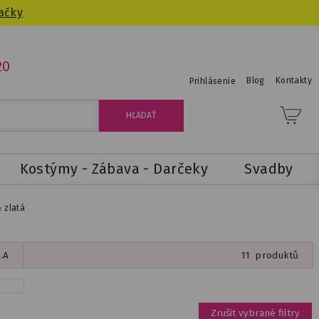
ačky
20
Blog
Kontakty
Prihlásenie
Kostýmy - Zábava - Darčeky
Svadby
 zlatá
.A
11
produktů
Zrušit vybrané filtry