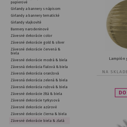
papierové
Girlandy a bannery s nápisom
Girlandy a bannery tematické
Girlandy vlajkovité
Bannery narodeninové
Závesné dekorácie color
Závesné dekorácie gold & silver
Závesné dekorácie červená &
biela
Lampión g
Závesné dekorácie modrá & biela
Závesná dekorácia fialová & biela
NA SKLAD
Závesná dekorácia oranžová
Závesná dekorácia zelená & biela
Závesná dekorácia ružová & biela
Závesné dekorácie žltá & biela
Závesné dekorácie tyrkysová
Závesné dekorácie azúrové
Závesné dekorácie čierna & biela
Závesné dekorácie biela & zlatá