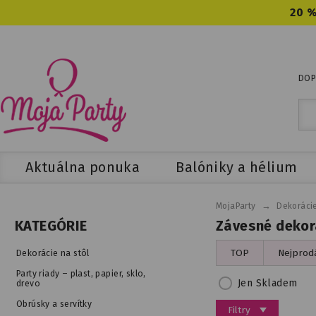
20 %
DOP
Aktuálna ponuka
Balóniky a hélium
→
MojaParty
Dekorácie
Závesné dekorá
KATEGÓRIE
TOP
Nejprodá
Dekorácie na stôl
Party riady – plast, papier, sklo,
Jen Skladem
drevo
Obrúsky a servítky
Filtry