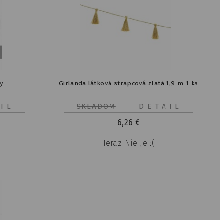
ly
Girlanda látková strapcová zlatá 1,9 m 1 ks
IL
SKLADOM
DETAIL
6,26
€
Teraz Nie Je :(