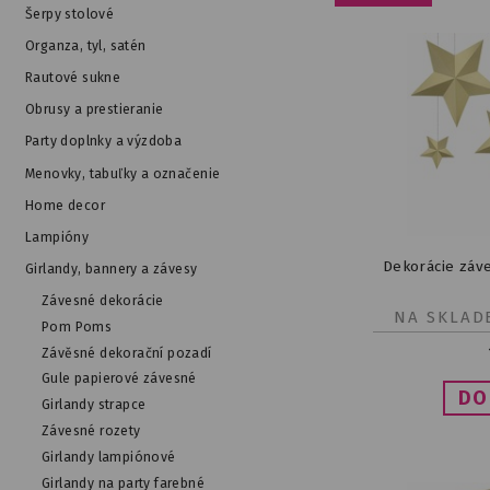
Šerpy stolové
Organza, tyl, satén
Rautové sukne
Obrusy a prestieranie
Party doplnky a výzdoba
Menovky, tabuľky a označenie
Home decor
Lampióny
Dekorácie záve
Girlandy, bannery a závesy
Závesné dekorácie
NA SKLAD
Pom Poms
Závěsné dekorační pozadí
Gule papierové závesné
Girlandy strapce
Závesné rozety
Girlandy lampiónové
Girlandy na party farebné