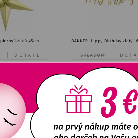
pierová zlatá 45cm
BANNER Happy Birthday zlatý 1
DETAIL
SKLADOM
DETA
3,32
€
2,48
€
z Nie Je :(
Teraz Nie Je :(