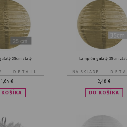
uľatý 25cm zlatý
Lampión guľatý 35cm zla
E
DETAIL
NA SKLADE
DETA
1,64
€
2,48
€