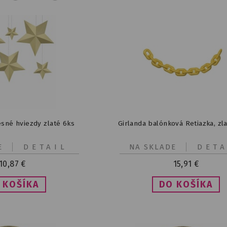
sné hviezdy zlaté 6ks
Girlanda balónková Retiazka, zla
E
DETAIL
NA SKLADE
DETA
10,87
€
15,91
€