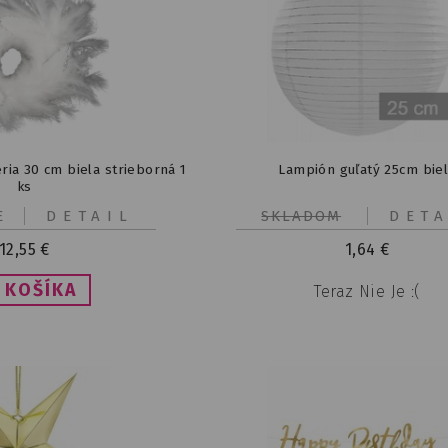
ria 30 cm biela strieborná 1
Lampión guľatý 25cm bie
ks
E
DETAIL
SKLADOM
DETA
12,55
€
1,64
€
Teraz Nie Je :(