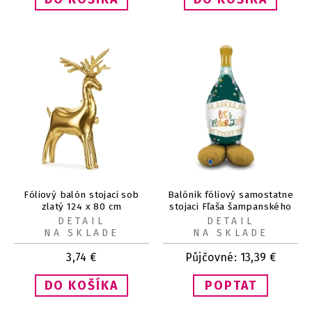
Fóliový balón stojaci sob
Balónik fóliový samostatne
zlatý 124 x 80 cm
stojaci Fľaša šampanského
Celebrate 137 cm
DETAIL
DETAIL
NA SKLADE
NA SKLADE
3,74
€
Půjčovné:
13,39
€
POPTAT