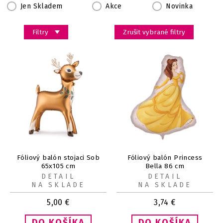
Jen Skladem
Akce
Novinka
Filtry
Zrušit vybrané filtry
Fóliový balón stojaci Sob
Fóliový balón Princess
65x105 cm
Bella 86 cm
DETAIL
DETAIL
NA SKLADE
NA SKLADE
5,00
€
3,74
€