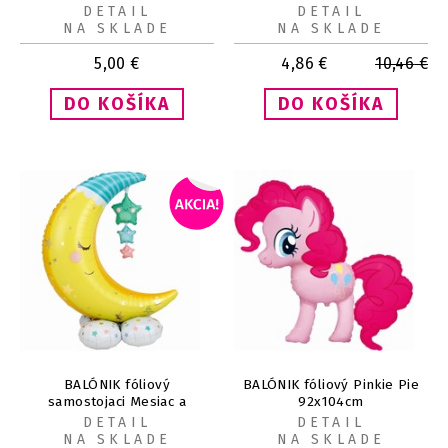
DETAIL
DETAIL
NA SKLADE
NA SKLADE
5,00
€
4,86
€
10,46
€
BALÓNIK fóliový
BALÓNIK fóliový Pinkie Pie
samostojaci Mesiac a
92x104cm
hviezdičky AirLoonz 139cm
DETAIL
DETAIL
NA SKLADE
NA SKLADE