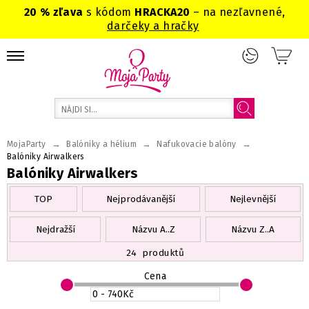
20 % zľava
s kódom
HRACKA20
– na nezľavnené,
darčeky a hračky
→
→
→
MojaParty
Balóniky a hélium
Nafukovacie balóny
Balóniky Airwalkers
Balóniky Airwalkers
TOP
Nejprodávanější
Nejlevnější
Nejdražší
Názvu A..Z
Názvu Z..A
24
produktů
Cena