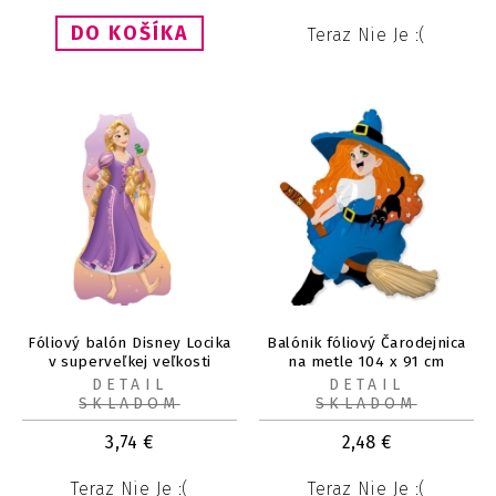
Teraz Nie Je :(
Fóliový balón Disney Locika
Balónik fóliový Čarodejnica
v superveľkej veľkosti
na metle 104 x 91 cm
DETAIL
DETAIL
SKLADOM
SKLADOM
3,74
€
2,48
€
Teraz Nie Je :(
Teraz Nie Je :(