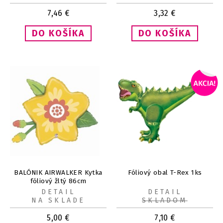
7,46
€
3,32
€
BALÓNIK AIRWALKER Kytka
Fóliový obal T-Rex 1ks
fóliový žltý 86cm
DETAIL
DETAIL
NA SKLADE
SKLADOM
5,00
€
7,10
€