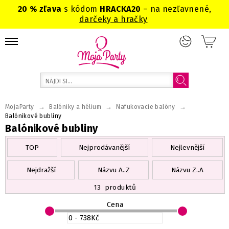
20 % zľava
s kódom
HRACKA20
– na nezľavnené,
darčeky a hračky
→
→
→
MojaParty
Balóniky a hélium
Nafukovacie balóny
Balónikové bubliny
Balónikové bubliny
TOP
Nejprodávanější
Nejlevnější
Nejdražší
Názvu A..Z
Názvu Z..A
13
produktů
Cena