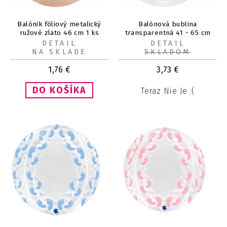
Balónik fóliový metalický
Balónová bublina
ružové zlato 46 cm 1 ks
transparentná 41 - 65 cm
DETAIL
DETAIL
NA SKLADE
SKLADOM
1,76
€
3,73
€
Teraz Nie Je :(