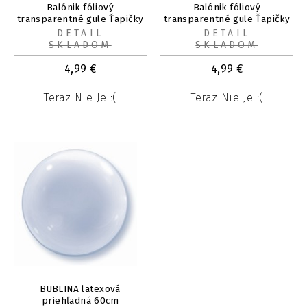
Balónik fóliový
Balónik fóliový
transparentné gule Ťapičky
transparentné gule Ťapičky
modré 48 cm
ružové 48 cm
DETAIL
DETAIL
SKLADOM
SKLADOM
4,99
€
4,99
€
Teraz Nie Je :(
Teraz Nie Je :(
BUBLINA latexová
priehľadná 60cm