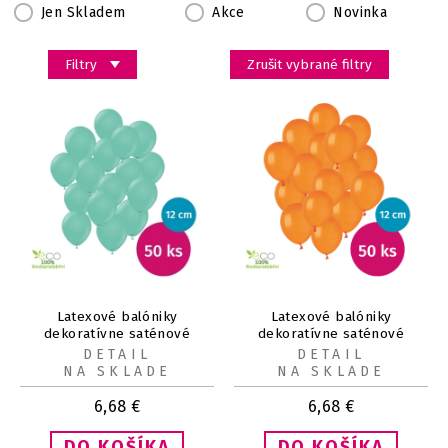
Jen Skladem
Akce
Novinka
Filtry
Zrušit vybrané filtry
Latexové balóniky
Latexové balóniky
dekoratívne saténové
dekoratívne saténové
zelené 13 cm 50 ks
oranžové 13 cm 50 ks
DETAIL
DETAIL
NA SKLADE
NA SKLADE
6,68
€
6,68
€