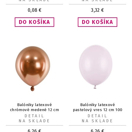
0,08
€
3,32
€
Balóniky latexové
Balóniky latexové
chrómové medené 12 cm
pastelový vres 12 cm 100
50 ks
ks
DETAIL
DETAIL
NA SKLADE
NA SKLADE
6,26
€
6,26
€