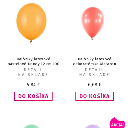
Balóniky latexové
Balóniky latexové
pastelové Honey 12 cm 100
dekoratérske Macaron
ks
jahodové 13 cm 100 ks
DETAIL
DETAIL
NA SKLADE
NA SKLADE
5,84
€
6,68
€