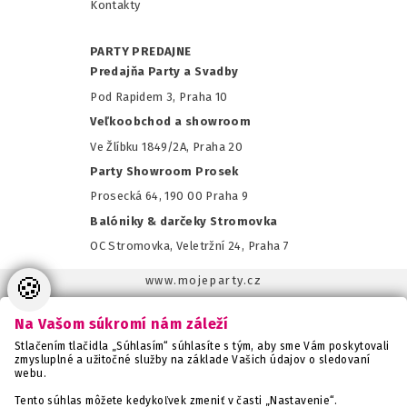
Kontakty
PARTY PREDAJNE
Predajňa Party a Svadby
Pod Rapidem 3, Praha 10
Veľkoobchod a showroom
Ve Žlíbku 1849/2A, Praha 20
Party Showroom Prosek
Prosecká 64, 190 00 Praha 9
Balóniky & darčeky Stromovka
OC Stromovka, Veletržní 24, Praha 7
🍪
www.mojeparty.cz
www.mojaparty.sk
Na Vašom súkromí nám záleží
www.svatebnivyzdoba.cz
Stlačením tlačidla „Súhlasím“ súhlasíte s tým, aby sme Vám poskytovali
www.detskaparty.cz
zmysluplné a užitočné služby na základe Vašich údajov o sledovaní
webu.
www.balonkovadekorace.cz
www.potiskbalonku.cz
Tento súhlas môžete kedykoľvek zmeniť v časti „Nastavenie“.