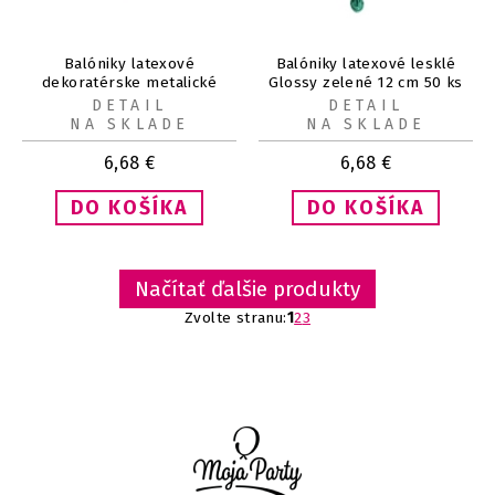
Balóniky latexové
Balóniky latexové lesklé
dekoratérske metalické
Glossy zelené 12 cm 50 ks
fialové12 cm 100 ks
DETAIL
DETAIL
NA SKLADE
NA SKLADE
6,68
€
6,68
€
Načítať ďalšie produkty
Zvolte stranu:
1
2
3