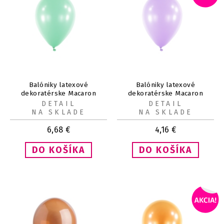
Balóniky latexové
Balóniky latexové
dekoratérske Macaron
dekoratérske Macaron
Honey Dew 13 cm 100 ks
čučoriedkové 13 cm 100 ks
DETAIL
DETAIL
NA SKLADE
NA SKLADE
6,68
€
4,16
€