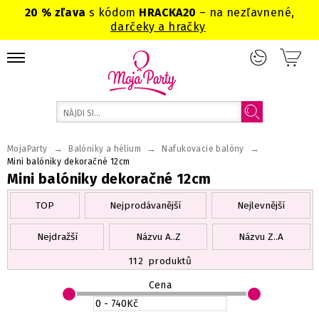
20 % zľava
s kódom
HRACKA20
– na nezľavnené,
darčeky a hračky
→
→
→
MojaParty
Balóniky a hélium
Nafukovacie balóny
Mini balóniky dekoračné 12cm
Mini balóniky dekoračné 12cm
TOP
Nejprodávanější
Nejlevnější
Nejdražší
Názvu A..Z
Názvu Z..A
112
produktů
Cena