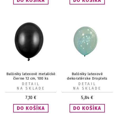
Balóniky latexové metalické
Balóniky latexové
čierne 12 cm, 100 ks
dekoratérske Droplets
zelené 13 cm, 100 ks
DETAIL
DETAIL
NA SKLADE
NA SKLADE
7,10
€
5,84
€