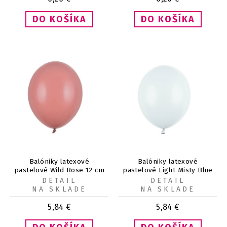
Balóniky latexové
Balóniky latexové
pastelové Wild Rose 12 cm
pastelové Light Misty Blue
100 ks
12 cm 100 ks
DETAIL
DETAIL
NA SKLADE
NA SKLADE
5,84
€
5,84
€