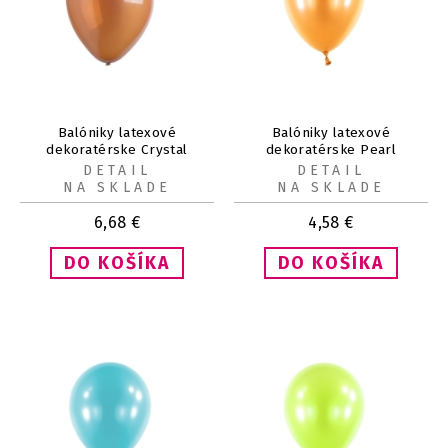
Balóniky latexové
Balóniky latexové
dekoratérske Crystal
dekoratérske Pearl
čokoládové 12 cm, 100 ks
oranžové 12 cm, 100 ks
DETAIL
DETAIL
NA SKLADE
NA SKLADE
6,68
€
4,58
€