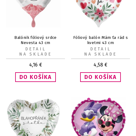
Balónik fóliový srdce
Fóliový balón Mám ťa rád s
Nevesta 43 cm
kvetmi 43 cm
DETAIL
DETAIL
NA SKLADE
NA SKLADE
4,16
€
4,58
€