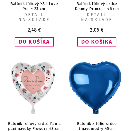
Balónik fóliový XS I Love
Balónik fóliový srdce
You - 23 cm
Disney Princess 46 cm
DETAIL
DETAIL
NA SKLADE
NA SKLADE
2,48
€
2,06
€
Balónik fóliový srdce Pán a
Balónik z fólie srdce
pani naveky Flowers 43 cm
tmavomodrý 45cm