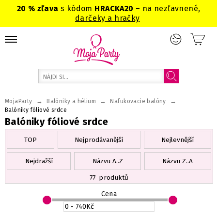
20 % zľava
s kódom
HRACKA20
– na nezľavnené,
darčeky a hračky
→
→
→
MojaParty
Balóniky a hélium
Nafukovacie balóny
Balóniky fóliové srdce
Balóniky fóliové srdce
TOP
Nejprodávanější
Nejlevnější
Nejdražší
Názvu A..Z
Názvu Z..A
77
produktů
Cena