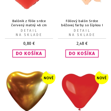
Balónik z fólie srdce
Fóliový balón Srdce
červený matný 46 cm
béžovej farby so šípkou I
Love You 69x54 cm
DETAIL
DETAIL
NA SKLADE
NA SKLADE
0,80
€
2,48
€