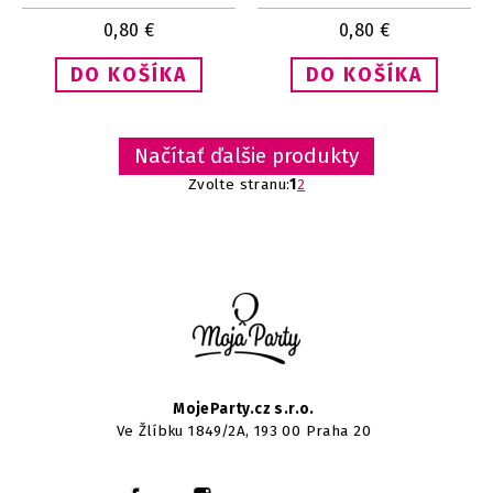
0,80
€
0,80
€
Načítať ďalšie produkty
Zvolte stranu:
1
2
MojeParty.cz s.r.o.
Ve Žlíbku 1849/2A, 193 00 Praha 20