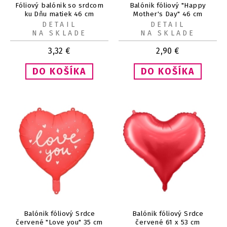
Fóliový balónik so srdcom
Balónik fóliový "Happy
ku Dňu matiek 46 cm
Mother's Day" 46 cm
DETAIL
DETAIL
NA SKLADE
NA SKLADE
3,32
€
2,90
€
Balónik fóliový Srdce
Balónik fóliový Srdce
červené "Love you" 35 cm
červené 61 x 53 cm