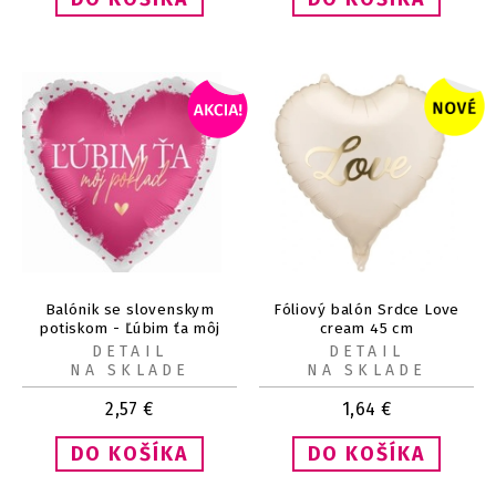
Balónik se slovenskym
Fóliový balón Srdce Love
potiskom - Ľúbim ťa môj
cream 45 cm
poklad
DETAIL
DETAIL
NA SKLADE
NA SKLADE
2,57
€
1,64
€