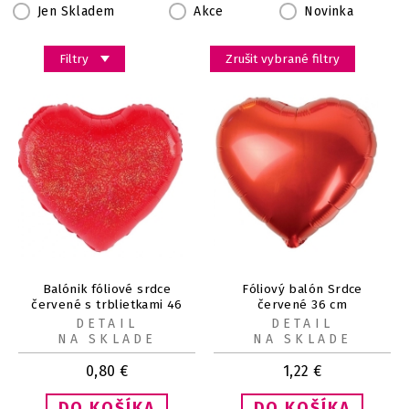
Jen Skladem
Akce
Novinka
Filtry
Zrušit vybrané filtry
Balónik fóliové srdce
Fóliový balón Srdce
červené s trblietkami 46
červené 36 cm
cm
DETAIL
DETAIL
NA SKLADE
NA SKLADE
0,80
€
1,22
€