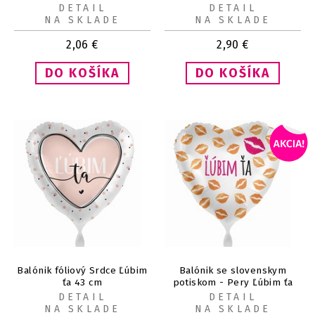
DETAIL
DETAIL
NA SKLADE
NA SKLADE
2,06
€
2,90
€
Balónik fóliový Srdce Ľúbim
Balónik se slovenskym
ťa 43 cm
potiskom - Pery Ľúbim ťa
43 cm
DETAIL
DETAIL
NA SKLADE
NA SKLADE