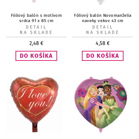
Fóliový balón s motívom
Fóliový balón Novomanželia
srdca 91 x 85 cm
naveky vekov 43 cm
DETAIL
DETAIL
NA SKLADE
NA SKLADE
2,48
€
4,58
€