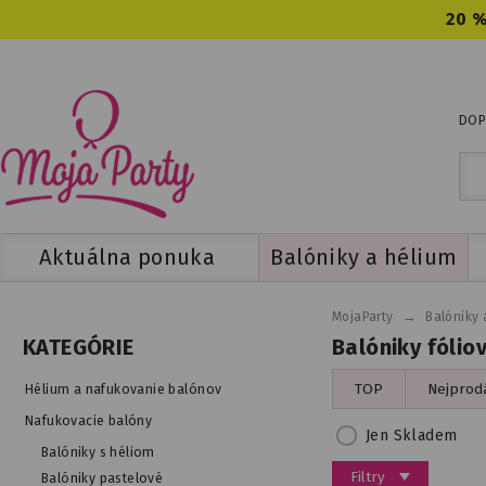
20 %
DOP
Aktuálna ponuka
Balóniky a hélium
→
MojaParty
Balóniky 
Balóniky fólio
KATEGÓRIE
TOP
Nejprodá
Hélium a nafukovanie balónov
Nafukovacie balóny
Jen Skladem
Balóniky s héliom
Filtry
Balóniky pastelové