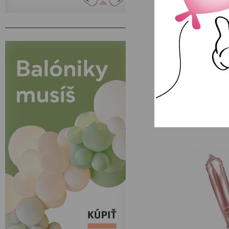
Balónový nápis
srdi
NA SKLAD