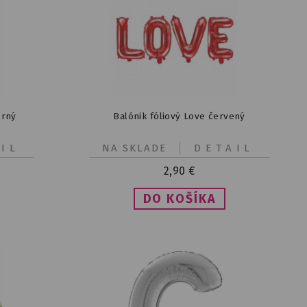
orný
Balónik fóliový Love červený
IL
NA SKLADE
DETAIL
2,90
€