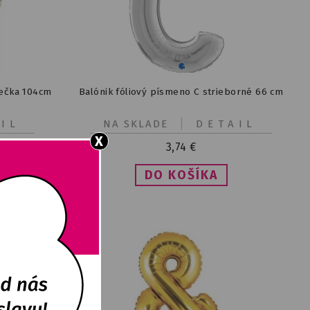
iečka 104cm
Balónik fóliový písmeno C strieborné 66 cm
IL
NA SKLADE
DETAIL
X
3,74
€