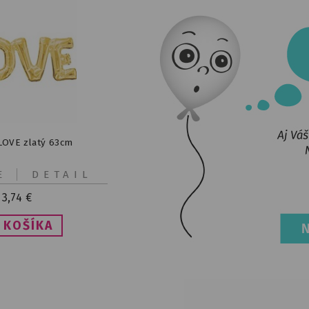
LOVE zlatý 63cm
E
DETAIL
3,74
€