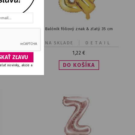
35 cm
Balónik fóliový znak & zlatý 35 cm
IL
NA SKLADE
DETAIL
1,22
€
lať novinky, akcie a