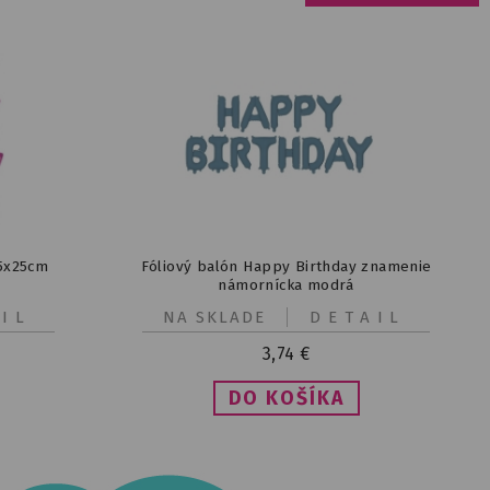
55x25cm
Fóliový balón Happy Birthday znamenie
námornícka modrá
IL
NA SKLADE
DETAIL
3,74
€