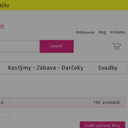
ačky
20
Blog
Kontakty
Prihlásenie
Kostýmy - Zábava - Darčeky
Svadby
.A
190
produktů
Zrušit vybrané filtry