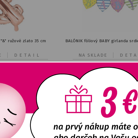
 "&" ružové zlato 35 cm
BALÓNIK fóliový BABY girlanda srd
E
DETAIL
NA SKLADE
DETA
1,05
€
7,10
€