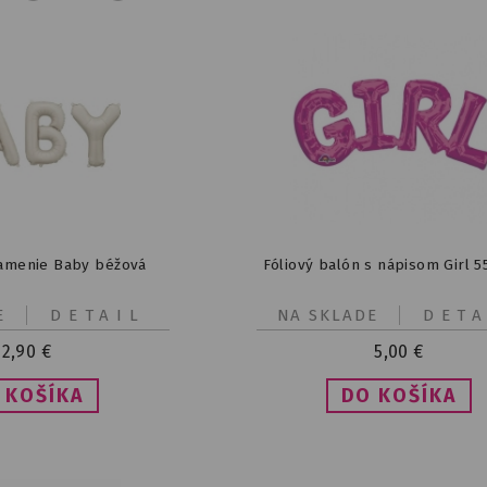
amenie Baby béžová
Fóliový balón s nápisom Girl 
E
DETAIL
NA SKLADE
DETA
2,90
€
5,00
€