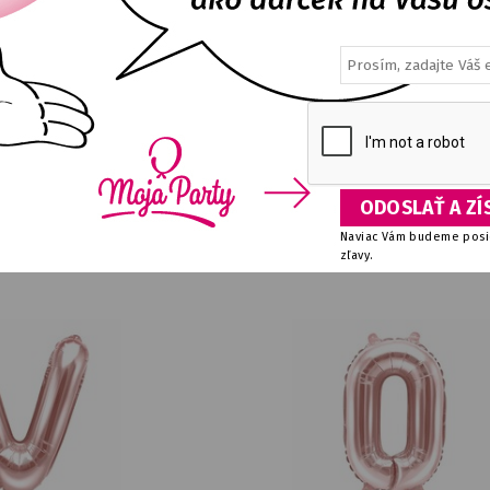
 Baby Shower ružový so
Balónik fóliový znak # zlatý 
ečkami 45 cm
E
DETAIL
NA SKLADE
DETA
5,00
€
1,22
€
Naviac Vám budeme posie
zľavy.