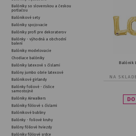
Balóniky so slovenskou a českou
potlačou
Balónikové sety
Balóniky spojovacie
Balóniky profi pre dekoraterov
Balónky - výhodná a obchodní
balení
Balóniky modelovacie
Chodiace balóniky
Balónik 
Balóniky latexové s číslami
Balóny jumbo obrie latexové
NA SKLAD
Balónikové girlandy
Balónky foliové - číslice
samostojné
Balóniky Airwalkers
Balóniky fóliové s číslami
Balónikové bubliny
Balónky - foliové kruhy
Balóny fóliové hviezdy
Balóniky fóliové srdce