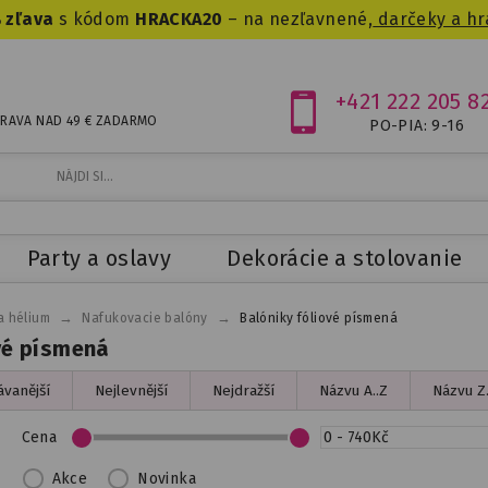
 zľava
s kódom
HRACKA20
– na nezľavnené,
darčeky a hr
+421 222 205 8
RAVA NAD 49 € ZADARMO
PO-PIA: 9-16
Party a oslavy
Dekorácie a stolovanie
→
→
a hélium
Nafukovacie balóny
Balóniky fóliové písmená
vé písmená
vanější
Nejlevnější
Nejdražší
Názvu A..Z
Názvu Z.
Cena
Akce
Novinka