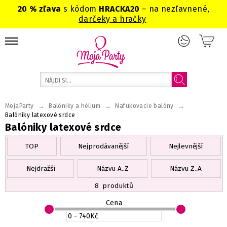
20 % zľava
s kódom
HRACKA20
– na nezľavnené,
darčeky a hračky
→
→
→
MojaParty
Balóniky a hélium
Nafukovacie balóny
Balóniky latexové srdce
Balóniky latexové srdce
TOP
Nejprodávanější
Nejlevnější
Nejdražší
Názvu A..Z
Názvu Z..A
8
produktů
Cena