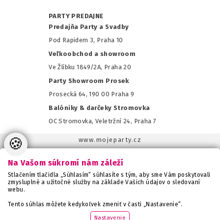
PARTY PREDAJNE
Predajňa Party a Svadby
Pod Rapidem 3, Praha 10
Veľkoobchod a showroom
Ve Žlíbku 1849/2A, Praha 20
Party Showroom Prosek
Prosecká 64, 190 00 Praha 9
Balóniky & darčeky Stromovka
OC Stromovka, Veletržní 24, Praha 7
🍪
www.mojeparty.cz
www.mojaparty.sk
Na Vašom súkromí nám záleží
www.svatebnivyzdoba.cz
Stlačením tlačidla „Súhlasím“ súhlasíte s tým, aby sme Vám poskytovali
www.detskaparty.cz
zmysluplné a užitočné služby na základe Vašich údajov o sledovaní
webu.
www.balonkovadekorace.cz
www.potiskbalonku.cz
Tento súhlas môžete kedykoľvek zmeniť v časti „Nastavenie“.
www.stylovaparty.cz
Nastavenie