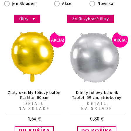
Jen Skladem
Akce
Novinka
Filtry
Zrušit vybrané filtry
Zlatý okrúhly fóliový balón
Krúhly fóliový balónik
Pastille, 80 cm
Tablet, 59 cm, strieborný
DETAIL
DETAIL
NA SKLADE
NA SKLADE
1,64
€
0,80
€