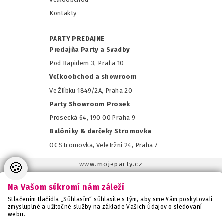
Kontakty
PARTY PREDAJNE
Predajňa Party a Svadby
Pod Rapidem 3, Praha 10
Veľkoobchod a showroom
Ve Žlíbku 1849/2A, Praha 20
Party Showroom Prosek
Prosecká 64, 190 00 Praha 9
Balóniky & darčeky Stromovka
OC Stromovka, Veletržní 24, Praha 7
🍪
www.mojeparty.cz
www.mojaparty.sk
Na Vašom súkromí nám záleží
www.svatebnivyzdoba.cz
Stlačením tlačidla „Súhlasím“ súhlasíte s tým, aby sme Vám poskytovali
www.detskaparty.cz
zmysluplné a užitočné služby na základe Vašich údajov o sledovaní
webu.
www.balonkovadekorace.cz