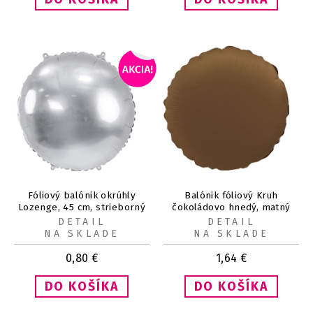
Fóliový balónik okrúhly
Balónik fóliový Kruh
Lozenge, 45 cm, strieborný
čokoládovo hnedý, matný
45 cm
DETAIL
DETAIL
NA SKLADE
NA SKLADE
0,80
€
1,64
€