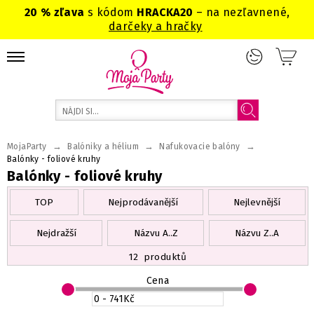
20 % zľava
s kódom
HRACKA20
– na nezľavnené,
darčeky a hračky
→
→
→
MojaParty
Balóniky a hélium
Nafukovacie balóny
Balónky - foliové kruhy
Balónky - foliové kruhy
TOP
Nejprodávanější
Nejlevnější
Nejdražší
Názvu A..Z
Názvu Z..A
12
produktů
Cena