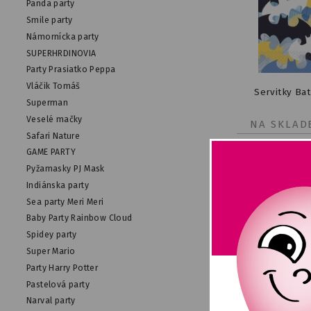
Panda party
Smile party
Námornícka party
SUPERHRDINOVIA
Party Prasiatko Peppa
Vláčik Tomáš
Servitky Ba
Superman
Veselé mačky
NA SKLAD
Safari Nature
GAME PARTY
Pyžamasky PJ Mask
Indiánska party
Sea party Meri Meri
Baby Party Rainbow Cloud
Spidey party
Super Mario
Party Harry Potter
Pastelová party
Narval party