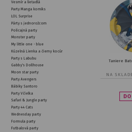
Vesmír a lietadlá
Party Manga komiks
LOL Surprise
Párty s jednorožcom
Policajná party
Monster party
My little one - blue
Kúzelná Lienka a čierny kocúr
Party s Labubu
Taniere Bat
Gabby's Dollhouse
Moon star party
NA SKLAD
Party Avengers
Bábiky Santoro
Party Včielka
Safari & Jungle party
Party 44 Cats
Wednesday party
Formula party
Futbalová party