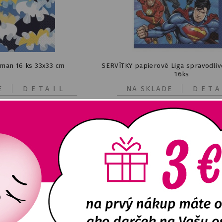
tman 16 ks 33x33 cm
SERVÍTKY papierové Liga spravodliv
16ks
E
DETAIL
NA SKLADE
DETA
2,90
€
2,90
€