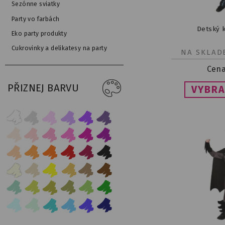
Sezónne sviatky
Party vo farbách
Detský 
Eko party produkty
Cukrovinky a delikatesy na party
NA SKLAD
Cena
PŘIZNEJ BARVU
VYBRA