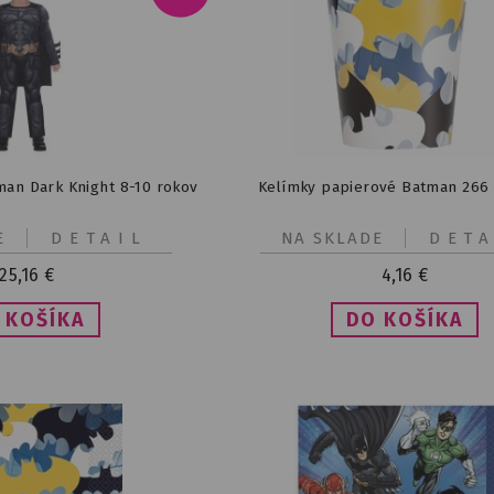
an Dark Knight 8-10 rokov
Kelímky papierové Batman 266 
E
DETAIL
NA SKLADE
DETA
25,16
€
4,16
€