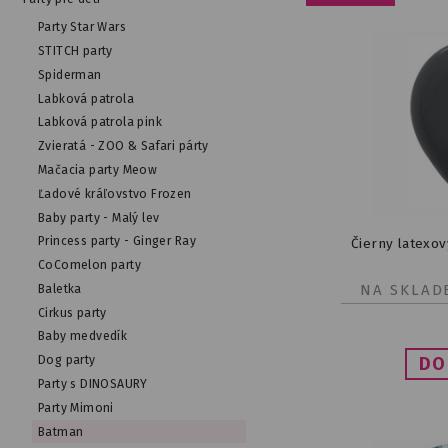
Party Star Wars
STITCH party
Spiderman
Labková patrola
Labková patrola pink
Zvieratá - ZOO & Safari párty
Mačacia party Meow
Ľadové kráľovstvo Frozen
Baby party - Malý lev
Princess party - Ginger Ray
Čierny latexov
CoComelon party
NA SKLAD
Baletka
Cirkus party
Baby medvedík
Dog party
Party s DINOSAURY
Party Mimoni
Batman