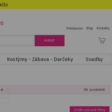
ačky
20
Blog
Kontakty
Prihlásenie
Kostýmy - Zábava - Darčeky
Svadby
.A
50
produktů
Zrušit vybrané filtry