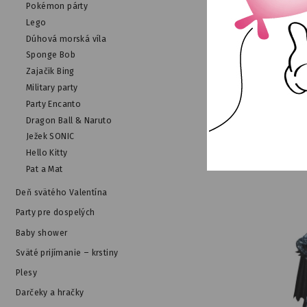
Pokémon párty
Lego
Dúhová morská víla
Sponge Bob
Gumová 
Zajačik Bing
Military party
NA SKLAD
Party Encanto
Dragon Ball & Naruto
Ježek SONIC
Hello Kitty
Pat a Mat
Deň svätého Valentína
Party pre dospelých
Baby shower
Sväté prijímanie – krstiny
Plesy
Darčeky a hračky