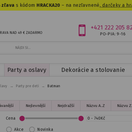
 zľava
s kódom
HRACKA20
– na nezľavnené,
darčeky a hr
+421 222 205 8
RAVA NAD 49 € ZADARMO
PO-PIA: 9-16
Party a oslavy
Dekorácie a stolovanie
→
→
slavy
Party pre deti
Batman
vanější
Nejlevnější
Nejdražší
Názvu A..Z
Názvu Z.
Cena
Akce
Novinka