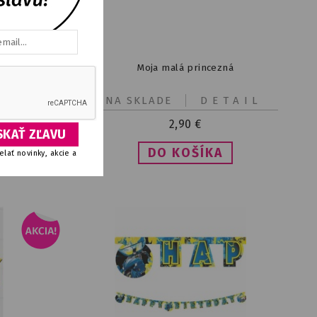
( 128 cm )
Moja malá princezná
IL
NA SKLADE
DETAIL
2,90
€
lať novinky, akcie a