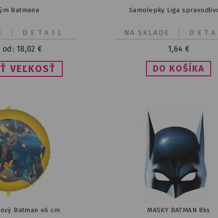
tým Batmana
Samolepky Liga spravodlivo
E
DETAIL
NA SKLADE
DETA
 od:
18,02
€
1,64
€
Ť VEĽKOSŤ
liový Batman 46 cm
MASKY BATMAN 8ks