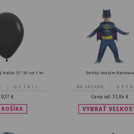
ý balón 12" 30 cm 1 ks
Detský kostým Batmana
E
DETAIL
NA SKLADE
DETA
0,17
€
Cena od:
31,04
€
VYBRAŤ VEĽKOS