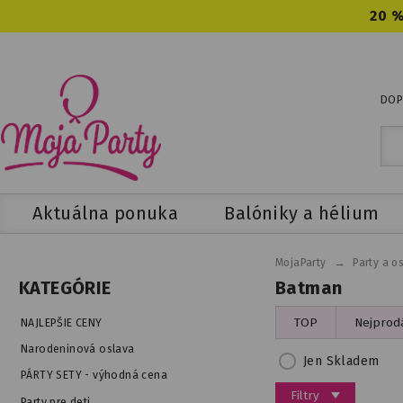
20 %
DOP
Aktuálna ponuka
Balóniky a hélium
→
MojaParty
Party a o
Batman
KATEGÓRIE
TOP
Nejprodá
NAJLEPŠIE CENY
Narodeninová oslava
Jen Skladem
PÁRTY SETY - výhodná cena
Filtry
Party pre deti