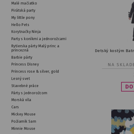
Malé mačiatko
Pirátská party
My little pony
Hello Pets
Korytnačky Ninja
Party s koníkmi a jednorožcami
Rytierska párty Malý princ a
princezná
Detský kostým Batm
Barbie párty
NA SKLAD
Princess Disney
Princess rose & silver, gold
Lesný svet
Stavebné práce
Párty s jednorožcom
Morská víla
Cars
Mickey Mouse
Požiarnik Sam
Minnie Mouse