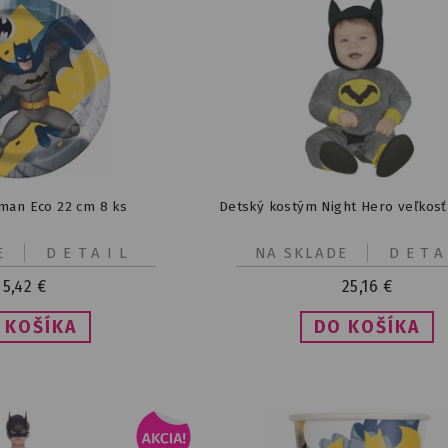
man Eco 22 cm 8 ks
Detský kostým Night Hero veľkosť 
E
DETAIL
NA SKLADE
DETA
5,42
€
25,16
€