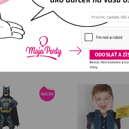
kľúčenka Batman
Detský kostým Batmana 6-8 rokov 
E
DETAIL
NA SKLADE
DETA
2,48
€
27,68
€
Naviac Vám budeme posie
zľavy.