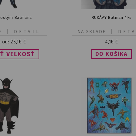
kostým Batmana
RUKÁVY Batman 4ks
E
DETAIL
NA SKLADE
DETA
 od:
25,16
€
4,16
€
Ť VEĽKOSŤ