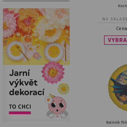
Kos
NA SKLAD
Cena
VYBRA
Balónik fó