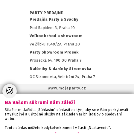
PARTY PREDAJNE
Predajňa Party a Svadby
Pod Rapidem 3, Praha 10
Veľkoobchod a showroom
Ve Žlíbku 1849/2A, Praha 20
Party Showroom Prosek
Prosecká 64, 190 00 Praha 9
Balóniky & darčeky Stromovka
OC Stromovka, Veletržní 24, Praha 7
🍪
www.mojeparty.cz
www.mojaparty.sk
Na Vašom súkromí nám záleží
www.svatebnivyzdoba.cz
Stlačením tlačidla „Súhlasím“ súhlasíte s tým, aby sme Vám poskytovali
www.detskaparty.cz
zmysluplné a užitočné služby na základe Vašich údajov o sledovaní
webu.
www.balonkovadekorace.cz
www.potiskbalonku.cz
Tento súhlas môžete kedykoľvek zmeniť v časti „Nastavenie“.