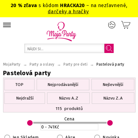
20 % zľava
s kódom
HRACKA20
– na nezľavnené,
darčeky a hračky
→
→
→
MojaParty
Party a oslavy
Party pre deti
Pastelová party
Pastelová party
TOP
Nejprodávanější
Nejlevnější
Nejdražší
Názvu A..Z
Názvu Z..A
115
produktů
Cena
Jen Skladem
Akce
Novinka