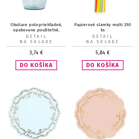
Okuliare polopriehľadné,
Papierové slamky multi 250
opakovane použiteľné,
ks
svetlomodré 2ks
DETAIL
DETAIL
NA SKLADE
NA SKLADE
3,74
€
5,84
€