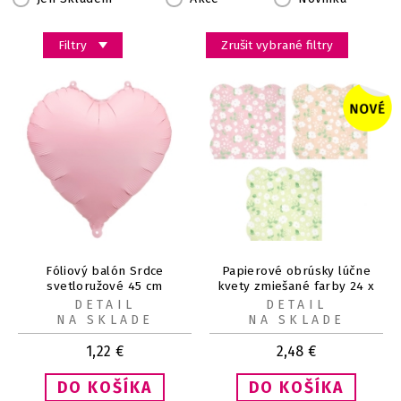
Filtry
Zrušit vybrané filtry
Fóliový balón Srdce
Papierové obrúsky lúčne
svetloružové 45 cm
kvety zmiešané farby 24 x
24 cm 12 ks
DETAIL
DETAIL
NA SKLADE
NA SKLADE
1,22
€
2,48
€