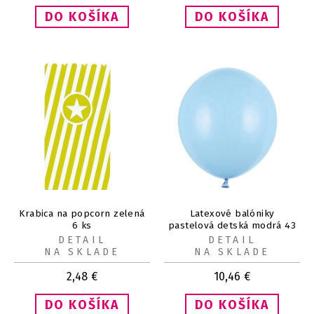
Krabica na popcorn zelená
Latexové balóniky
6 ks
pastelová detská modrá 43
cm 25 ks
DETAIL
DETAIL
NA SKLADE
NA SKLADE
2,48
€
10,46
€