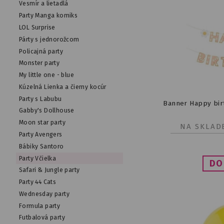
Vesmír a lietadlá
Party Manga komiks
LOL Surprise
Párty s jednorožcom
Policajná party
Monster party
My little one - blue
Kúzelná Lienka a čierny kocúr
Party s Labubu
Banner Happy birt
Gabby's Dollhouse
Moon star party
NA SKLAD
Party Avengers
Bábiky Santoro
Party Včielka
Safari & Jungle party
Party 44 Cats
Wednesday party
Formula party
Futbalová party