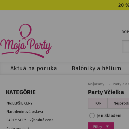
20 %
DOP
Aktuálna ponuka
Balóniky a hélium
→
MojaParty
Party a o
Party Včielka
KATEGÓRIE
TOP
Nejprodá
NAJLEPŠIE CENY
Narodeninová oslava
Jen Skladem
PÁRTY SETY - výhodná cena
Filtry
Party pre deti