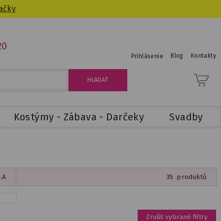
ačky
20
Blog
Kontakty
Prihlásenie
Kostýmy - Zábava - Darčeky
Svadby
.A
35
produktů
Zrušit vybrané filtry