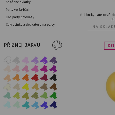
Sezónne sviatky
Party vo farbách
Balóniky latexové d
Eko party produkty
35
Cukrovinky a delikatesy na party
NA SKLAD
PŘIZNEJ BARVU