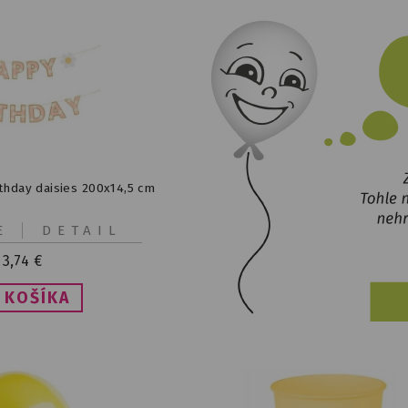
hday daisies 200x14,5 cm
E
DETAIL
3,74
€