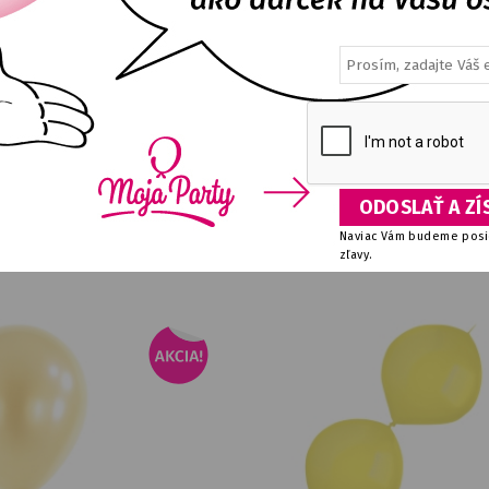
sky so zlatým okrajom 16 ks
Boa biela
E
DETAIL
NA SKLADE
DETA
2,90
€
5,84
€
Naviac Vám budeme posie
zľavy.