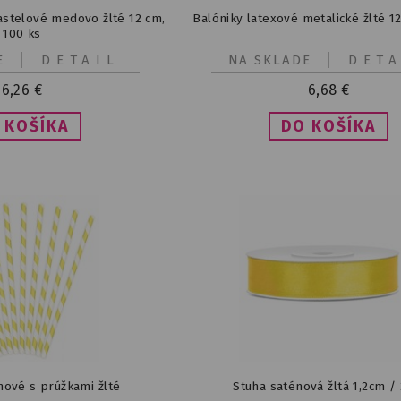
astelové medovo žlté 12 cm,
Balóniky latexové metalické žlté 1
100 ks
E
DETAIL
NA SKLADE
DETA
6,26
€
6,68
€
nové s prúžkami žlté
Stuha saténová žltá 1,2cm /