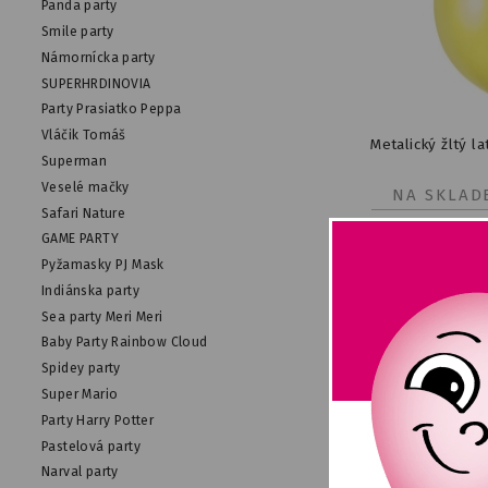
Panda party
Smile party
Námornícka party
SUPERHRDINOVIA
Party Prasiatko Peppa
Vláčik Tomáš
Metalický žltý l
Superman
Veselé mačky
NA SKLAD
Safari Nature
GAME PARTY
Pyžamasky PJ Mask
Indiánska party
Sea party Meri Meri
Baby Party Rainbow Cloud
Spidey party
Super Mario
Party Harry Potter
Pastelová party
Narval party