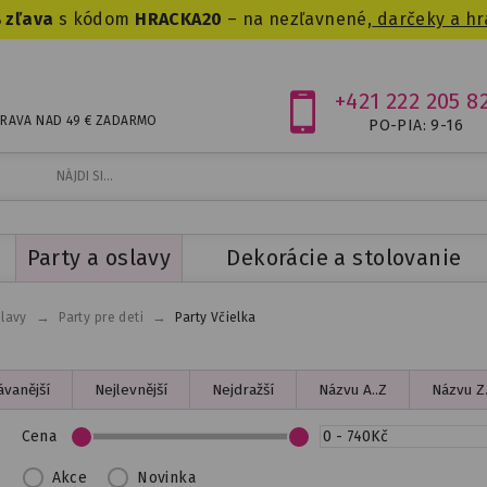
 zľava
s kódom
HRACKA20
– na nezľavnené,
darčeky a hr
+421 222 205 8
RAVA NAD 49 € ZADARMO
PO-PIA: 9-16
Party a oslavy
Dekorácie a stolovanie
→
→
slavy
Party pre deti
Party Včielka
vanější
Nejlevnější
Nejdražší
Názvu A..Z
Názvu Z.
Cena
Akce
Novinka