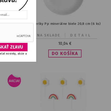
Tanieriky Pp minerálne biele 20,8 cm (6 ks)
IL
NA SKLADE
DETAIL
10,04
€
lať novinky, akcie a