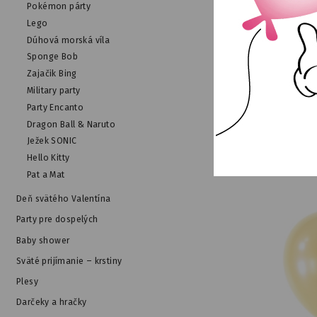
Pokémon párty
Lego
Dúhová morská víla
Sponge Bob
Žlté papierové obrú
Zajačik Bing
Military party
NA SKLAD
Party Encanto
Dragon Ball & Naruto
Ježek SONIC
Hello Kitty
Pat a Mat
Deň svätého Valentína
Party pre dospelých
Baby shower
Sväté prijímanie – krstiny
Plesy
Darčeky a hračky