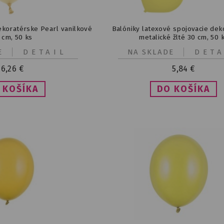
ekoratérske Pearl vanilkové
Balóniky latexové spojovacie dek
 cm, 50 ks
metalické žlté 30 cm, 50 
E
DETAIL
NA SKLADE
DETA
6,26
€
5,84
€