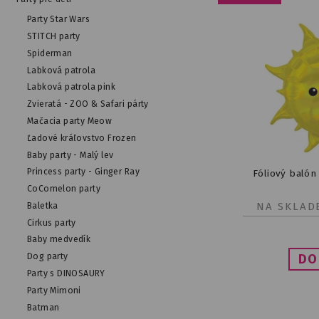
Party Star Wars
STITCH party
Spiderman
Labková patrola
Labková patrola pink
Zvieratá - ZOO & Safari párty
Mačacia party Meow
Ľadové kráľovstvo Frozen
Baby party - Malý lev
Princess party - Ginger Ray
Fóliový balón
CoComelon party
NA SKLAD
Baletka
Cirkus party
Baby medvedík
Dog party
Party s DINOSAURY
Party Mimoni
Batman