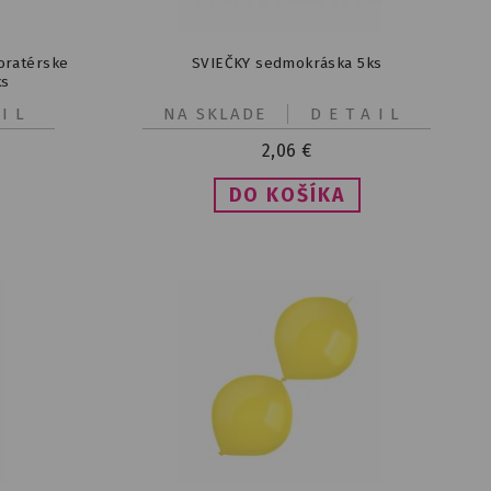
oratérske
SVIEČKY sedmokráska 5ks
ks
IL
NA SKLADE
DETAIL
2,06
€