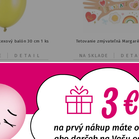
atexový balón 30 cm 1 ks
Tetovanie zmývateľná Margaré
E
DETAIL
NA SKLADE
DETA
0,17
€
4,16
€