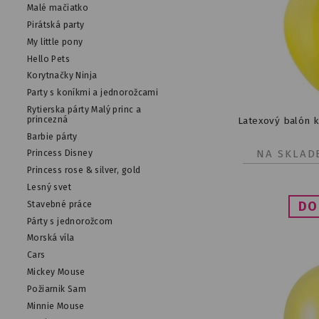
Malé mačiatko
Pirátská party
My little pony
Hello Pets
Korytnačky Ninja
Party s koníkmi a jednorožcami
Rytierska párty Malý princ a
princezná
Latexový balón k
Barbie párty
NA SKLAD
Princess Disney
Princess rose & silver, gold
Lesný svet
Stavebné práce
Párty s jednorožcom
Morská víla
Cars
Mickey Mouse
Požiarnik Sam
Minnie Mouse