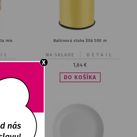
ta mix
Balónová stuha žltá 500 m
IL
NA SKLADE
DETAIL
X
1,64
€