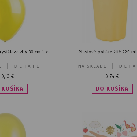
ryštálovo žltý 30 cm 1 ks
Plastové poháre žlté 220 ml
E
DETAIL
NA SKLADE
DETA
0,13
€
3,74
€