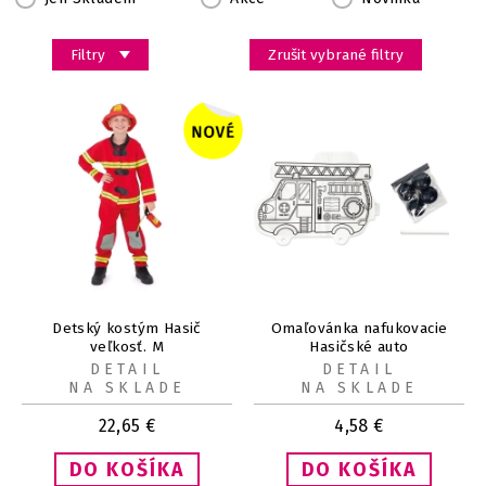
Filtry
Zrušit vybrané filtry
Detský kostým Hasič
Omaľovánka nafukovacie
veľkosť. M
Hasičské auto
DETAIL
DETAIL
NA SKLADE
NA SKLADE
22,65
€
4,58
€