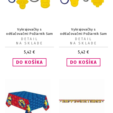
Vykrajovačky s
Vykrajovačky s
odtlačovačmi Požiarnik Sam
odtlačovačmi Požiarnik Sam
a znak 2 ks
a znak 4 ks
DETAIL
DETAIL
NA SKLADE
NA SKLADE
5,42
€
5,42
€