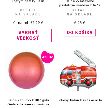
Kostým detský Hasič
Balóniky latexové
pastelové medovo žlté 12
cm, 100 ks
DETAIL
DETAIL
NA SKLADE
NA SKLADE
Cena od:
52,49
€
6,26
€
VYBRAŤ
VEĽKOSŤ
Balónik fóliový OBRZ guľa
Fóliový balón Hasičské auto
Ombré červeno-oranžová