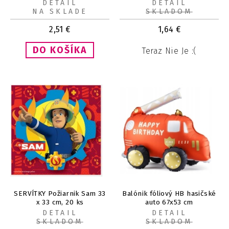
40 cm
DETAIL
DETAIL
NA SKLADE
SKLADOM
2,51
€
1,64
€
Teraz Nie Je :(
SERVÍTKY Požiarnik Sam 33
Balónik fóliový HB hasičské
x 33 cm, 20 ks
auto 67x53 cm
DETAIL
DETAIL
SKLADOM
SKLADOM