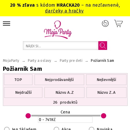
20 % zľava
s kódom
HRACKA20
– na nezľavnené,
darčeky a hračky
→
→
→
MojaParty
Party a oslavy
Party pre deti
Požiarnik Sam
Požiarnik Sam
TOP
Nejprodávanější
Nejlevnější
Nejdražší
Názvu A..Z
Názvu Z..A
26
produktů
Cena
Jen Skladem
Akce
Novinka