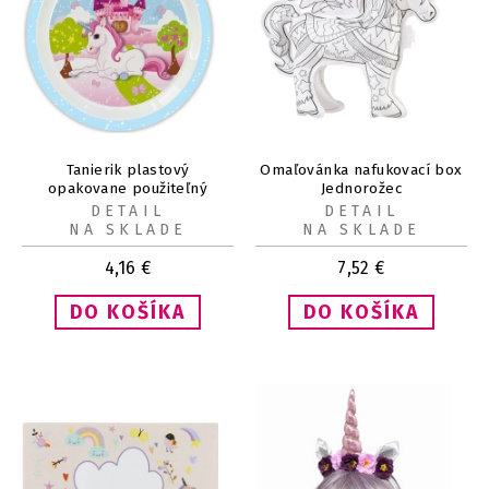
Tanierik plastový
Omaľovánka nafukovací box
opakovane použiteľný
Jednorožec
Jednorožec 20 cm 1 ks
DETAIL
DETAIL
NA SKLADE
NA SKLADE
4,16
€
7,52
€