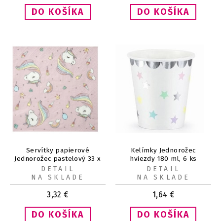
Servítky papierové
Kelímky Jednorožec
Jednorožec pastelový 33 x
hviezdy 180 ml, 6 ks
33 cm 20 ks
DETAIL
DETAIL
NA SKLADE
NA SKLADE
3,32
€
1,64
€