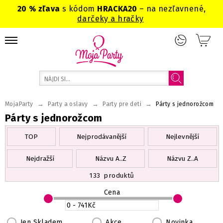
20 % zľava
s kódom
HRACKA20
– na nezľavnené,
darčeky a hračky
→
→
→
MojaParty
Party a oslavy
Party pre deti
Párty s jednorožcom
Párty s jednorožcom
TOP
Nejprodávanější
Nejlevnější
Nejdražší
Názvu A..Z
Názvu Z..A
133
produktů
Cena
Jen Skladem
Akce
Novinka