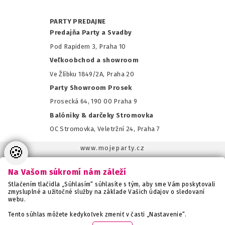
PARTY PREDAJNE
Predajňa Party a Svadby
Pod Rapidem 3, Praha 10
Veľkoobchod a showroom
Ve Žlíbku 1849/2A, Praha 20
Party Showroom Prosek
Prosecká 64, 190 00 Praha 9
Balóniky & darčeky Stromovka
OC Stromovka, Veletržní 24, Praha 7
🍪
www.mojeparty.cz
www.mojaparty.sk
Na Vašom súkromí nám záleží
www.svatebnivyzdoba.cz
Stlačením tlačidla „Súhlasím“ súhlasíte s tým, aby sme Vám poskytovali
www.detskaparty.cz
zmysluplné a užitočné služby na základe Vašich údajov o sledovaní
webu.
www.balonkovadekorace.cz
www.potiskbalonku.cz
Tento súhlas môžete kedykoľvek zmeniť v časti „Nastavenie“.