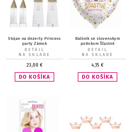
Stojan na dezerty Princess
Balónik se slovenskym
party Zámok
potiskom Šťastné
narodeniny Zámok
DETAIL
DETAIL
NA SKLADE
NA SKLADE
23,00
€
4,15
€