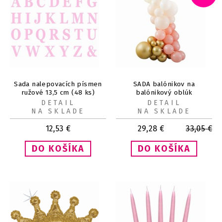
Sada nalepovacích písmen
SADA balónikov na
ružové 13,5 cm (48 ks)
balónikový oblúk
broskyňová/zlatá 75ks
DETAIL
DETAIL
NA SKLADE
NA SKLADE
12,53
€
29,28
€
33,05
€