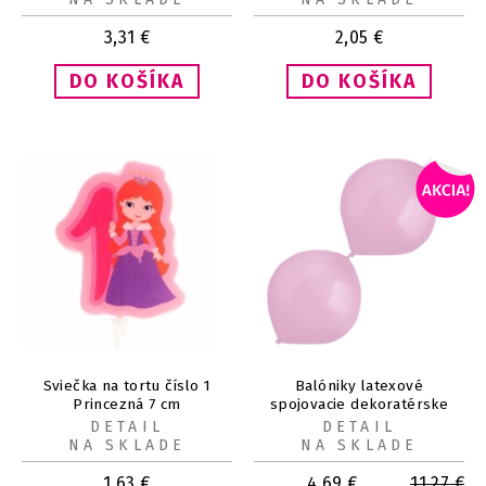
3,31
€
2,05
€
Sviečka na tortu číslo 1
Balóniky latexové
Princezná 7 cm
spojovacie dekoratérske
perleťové ružové 30 cm, 50
DETAIL
DETAIL
ks
NA SKLADE
NA SKLADE
1,63
€
4,69
€
11,27
€