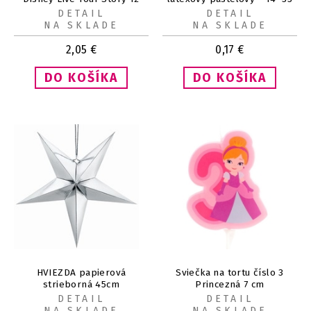
ks
cm 1 ks
DETAIL
DETAIL
NA SKLADE
NA SKLADE
2,05
€
0,17
€
HVIEZDA papierová
Sviečka na tortu číslo 3
strieborná 45cm
Princezná 7 cm
DETAIL
DETAIL
NA SKLADE
NA SKLADE