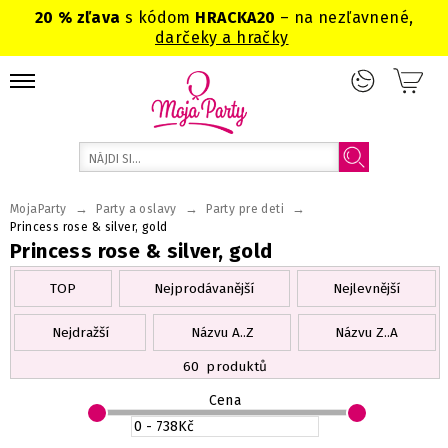
20 % zľava
s kódom
HRACKA20
– na nezľavnené,
darčeky a hračky
→
→
→
MojaParty
Party a oslavy
Party pre deti
Princess rose & silver, gold
Princess rose & silver, gold
TOP
Nejprodávanější
Nejlevnější
Nejdražší
Názvu A..Z
Názvu Z..A
60
produktů
Cena