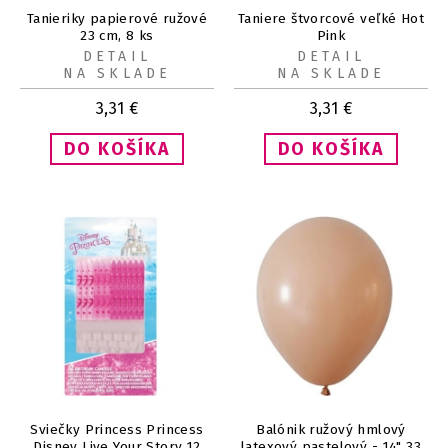
Tanieriky papierové ružové
Taniere štvorcové veľké Hot
23 cm, 8 ks
Pink
DETAIL
DETAIL
NA SKLADE
NA SKLADE
3,31
€
3,31
€
Sviečky Princess Princess
Balónik ružový hmlový
Disney Live Your Story 12
latexový pastelový - 14" 33