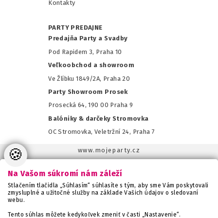
Kontakty
PARTY PREDAJNE
Predajňa Party a Svadby
Pod Rapidem 3, Praha 10
Veľkoobchod a showroom
Ve Žlíbku 1849/2A, Praha 20
Party Showroom Prosek
Prosecká 64, 190 00 Praha 9
Balóniky & darčeky Stromovka
OC Stromovka, Veletržní 24, Praha 7
🍪
www.mojeparty.cz
www.mojaparty.sk
Na Vašom súkromí nám záleží
www.svatebnivyzdoba.cz
Stlačením tlačidla „Súhlasím“ súhlasíte s tým, aby sme Vám poskytovali
www.detskaparty.cz
zmysluplné a užitočné služby na základe Vašich údajov o sledovaní
webu.
www.balonkovadekorace.cz
www.potiskbalonku.cz
Tento súhlas môžete kedykoľvek zmeniť v časti „Nastavenie“.