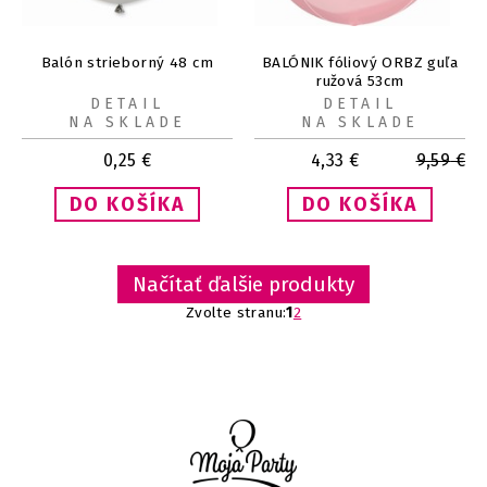
Balón strieborný 48 cm
BALÓNIK fóliový ORBZ guľa
ružová 53cm
DETAIL
DETAIL
NA SKLADE
NA SKLADE
0,25
€
4,33
€
9,59
€
Načítať ďalšie produkty
Zvolte stranu:
1
2