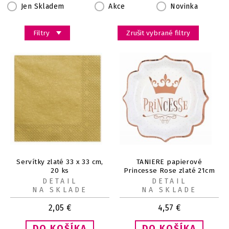
Jen Skladem
Akce
Novinka
Filtry
Zrušit vybrané filtry
Servítky zlaté 33 x 33 cm,
TANIERE papierové
20 ks
Princesse Rose zlaté 21cm
10ks
DETAIL
DETAIL
NA SKLADE
NA SKLADE
2,05
€
4,57
€