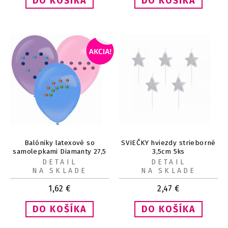
Balóniky latexové so
SVIEČKY hviezdy strieborné
samolepkami Diamanty 27,5
3,5cm 5ks
cm 3 ks
DETAIL
DETAIL
NA SKLADE
NA SKLADE
1,62
€
2,47
€