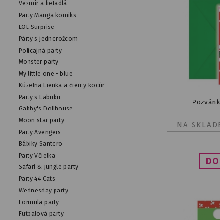
Vesmír a lietadlá
Party Manga komiks
LOL Surprise
Párty s jednorožcom
Policajná party
Monster party
My little one - blue
Kúzelná Lienka a čierny kocúr
Party s Labubu
Pozvánky
Gabby's Dollhouse
Moon star party
NA SKLAD
Party Avengers
Bábiky Santoro
Party Včielka
Safari & Jungle party
Party 44 Cats
Wednesday party
Formula party
Futbalová party