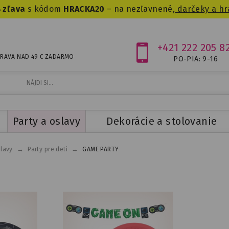
 zľava
s kódom
HRACKA20
– na nezľavnené,
darčeky a hr
+421 222 205 8
RAVA NAD 49 € ZADARMO
PO-PIA: 9-16
Party a oslavy
Dekorácie a stolovanie
→
→
slavy
Party pre deti
GAME PARTY