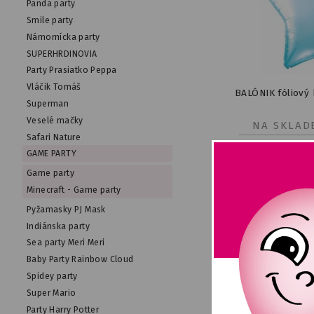
Panda party
Smile party
Námornícka party
SUPERHRDINOVIA
Party Prasiatko Peppa
Vláčik Tomáš
BALÓNIK fóliový
Superman
Veselé mačky
NA SKLAD
Safari Nature
GAME PARTY
Game party
Minecraft - Game party
Pyžamasky PJ Mask
Indiánska party
Sea party Meri Meri
Baby Party Rainbow Cloud
Spidey party
Super Mario
Party Harry Potter