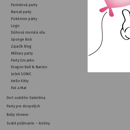
Pastelová party
Narval party
Pokémon párty
Lego
Modré pastelové late
Dúhová morská víla
Sponge Bob
NA SKLAD
Zajačik Bing
Military party
Party Encanto
Dragon Ball & Naruto
Ježek SONIC
Hello Kitty
Pat a Mat
Deň svätého Valentína
Party pre dospelých
Baby shower
Sväté prijímanie – krstiny