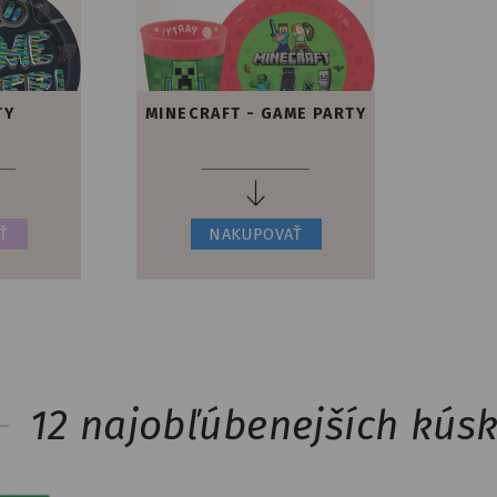
TY
MINECRAFT - GAME PARTY
Ť
NAKUPOVAŤ
12 najobľúbenejších kúsko