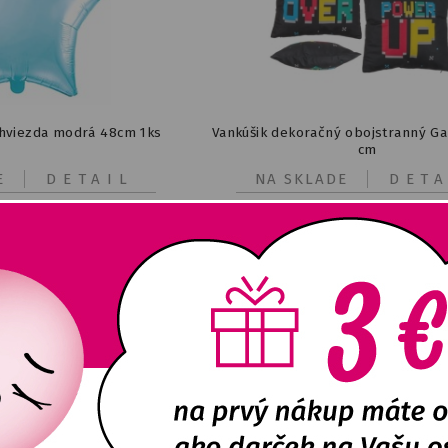
 hviezda modrá 48cm 1ks
Vankúšik dekoračný obojstranný G
cm
E
DETAIL
NA SKLADE
DETA
1,64
€
5,00
€