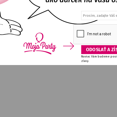
xové balóniky 14" 33 cm 1 ks
Minecraft figúrka V3 DPL
E
DETAIL
NA SKLADE
DETA
0,17
€
8,36
€
Naviac Vám budeme posie
zľavy.