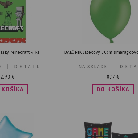
ašky Minecraft 4 ks
BALÓNIK latexový 30cm smaragdovo
E
DETAIL
NA SKLADE
DETA
2,90
€
0,17
€