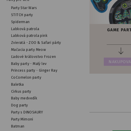
Party Star Wars
STITCH party
Spiderman
Labková patrola
GAME PAR
Labková patrola pink
Zvieratá - ZOO & Safari párty
Mačacia party Meow
Ľadové kráľovstvo Frozen
NAKUPOVA
Baby party - Malý lev
Princess party - Ginger Ray
CoComelon party
Baletka
Cirkus party
Baby medvedík
Dog party
Party s DINOSAURY
Party Mimoni
Batman