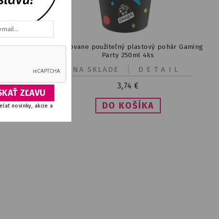
24
Opakovane použiteľný plastový pohár Gaming
Party 250ml 4ks
IL
NA SKLADE
DETAIL
3,74
€
lať novinky, akcie a