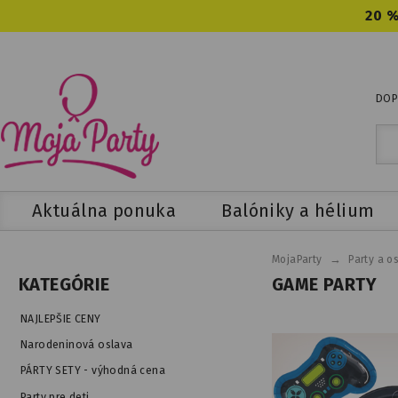
20 %
DOP
Aktuálna ponuka
Balóniky a hélium
→
MojaParty
Party a o
GAME PARTY
KATEGÓRIE
NAJLEPŠIE CENY
Narodeninová oslava
PÁRTY SETY - výhodná cena
Party pre deti