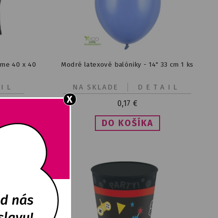
ame 40 x 40
Modré latexové balóniky - 14" 33 cm 1 ks
IL
NA SKLADE
DETAIL
X
0,17
€