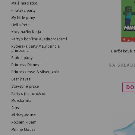
Malé mačiatko
Pirátská party
My little pony
Hello Pets
Korytnačky Ninja
Party s koníkmi a jednorožcami
Rytierska párty Malý princ a
princezná
Darčekové t
Barbie párty
NA SKLAD
Princess Disney
Princess rose & silver, gold
Lesný svet
Stavebné práce
Párty s jednorožcom
Morská víla
Cars
Mickey Mouse
Požiarnik Sam
Minnie Mouse