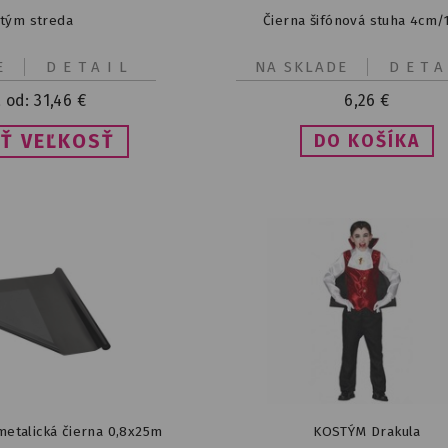
tým streda
Čierna šifónová stuha 4cm
E
DETAIL
NA SKLADE
DETA
 od:
31,46
€
6,26
€
Ť VEĽKOSŤ
metalická čierna 0,8x25m
KOSTÝM Drakula