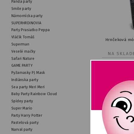
Panda party
Smile party
Námornícka party
SUPERHRDINOVIA
Party Prasiatko Peppa
Vláčik Tomáš
Hrnčeková mó
Superman
Veselé mačky
NA SKLAD
Safari Nature
GAME PARTY
Pyžamasky PJ Mask
Indiánska party
Sea party Meri Meri
Baby Party Rainbow Cloud
Spidey party
Super Mario
Party Harry Potter
Pastelová party
Narval party