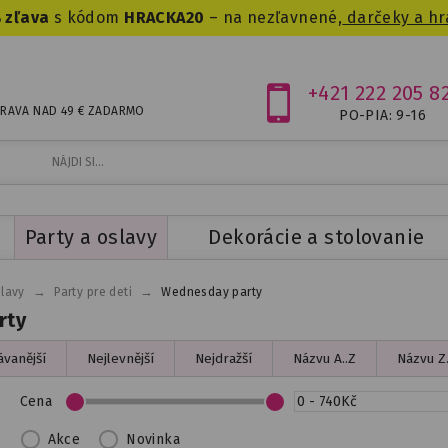
 zľava
s kódom
HRACKA20
– na nezľavnené,
darčeky a hr
+421 222 205 8
RAVA NAD 49 € ZADARMO
PO-PIA: 9-16
Party a oslavy
Dekorácie a stolovanie
→
→
slavy
Party pre deti
Wednesday party
rty
vanější
Nejlevnější
Nejdražší
Názvu A..Z
Názvu Z.
Cena
Akce
Novinka