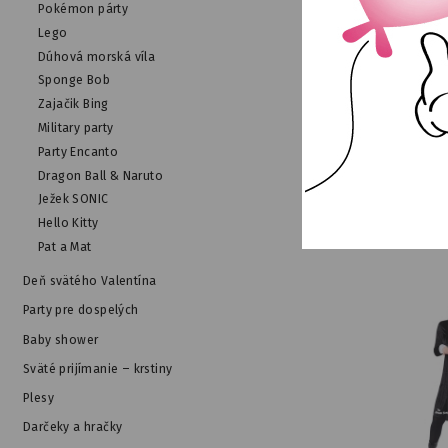
Pokémon párty
Lego
Dúhová morská víla
Sponge Bob
Kostým St
Zajačik Bing
Military party
NA SKLAD
Party Encanto
Dragon Ball & Naruto
Ježek SONIC
Hello Kitty
Pat a Mat
Deň svätého Valentína
Party pre dospelých
Baby shower
Sväté prijímanie – krstiny
Plesy
Darčeky a hračky