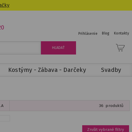
ačky
20
Blog
Kontakty
Prihlásenie
Kostýmy - Zábava - Darčeky
Svadby
.A
36
produktů
Zrušit vybrané filtry