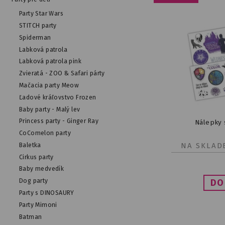
Party Star Wars
STITCH party
Spiderman
Labková patrola
Labková patrola pink
Zvieratá - ZOO & Safari párty
Mačacia party Meow
Ľadové kráľovstvo Frozen
Baby party - Malý lev
Princess party - Ginger Ray
Nálepky 
CoComelon party
NA SKLAD
Baletka
Cirkus party
Baby medvedík
Dog party
Party s DINOSAURY
Party Mimoni
Batman