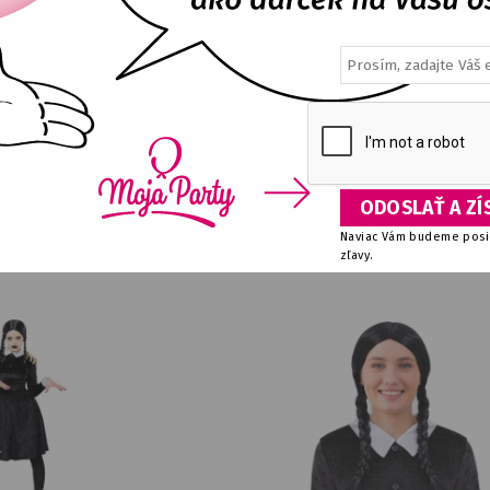
reda 12-14 rokov
Kostým dámsky Wednesday šaty 
E
DETAIL
NA SKLADE
DETA
29,36
€
Cena od:
40,70
€
VYBRAŤ VEĽKOS
Naviac Vám budeme posie
zľavy.