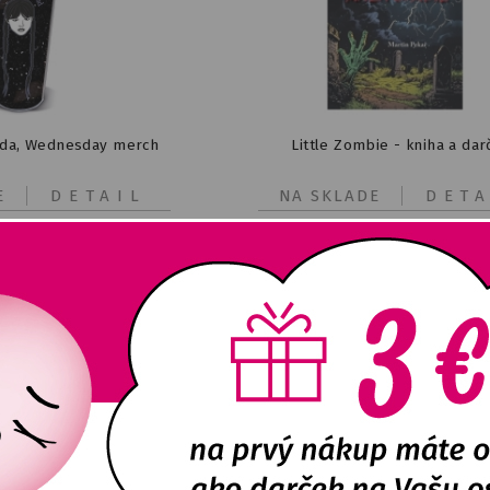
da, Wednesday merch
Little Zombie - kniha a dar
E
DETAIL
NA SKLADE
DETA
9,62
€
10,46
€