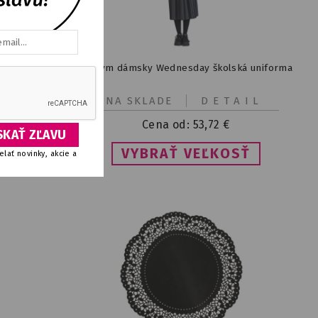
so vzorom
Kostým dámsky Wednesday školská uniforma
IL
NA SKLADE
DETAIL
Cena od:
53,72
€
Ť
VYBRAŤ VEĽKOSŤ
lať novinky, akcie a