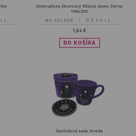
/10m
Dekoratívny štvorcový fóliový záves čierny
100x200
IL
NA SKLADE
DETAIL
1,64
€
Darčeková sada Streda