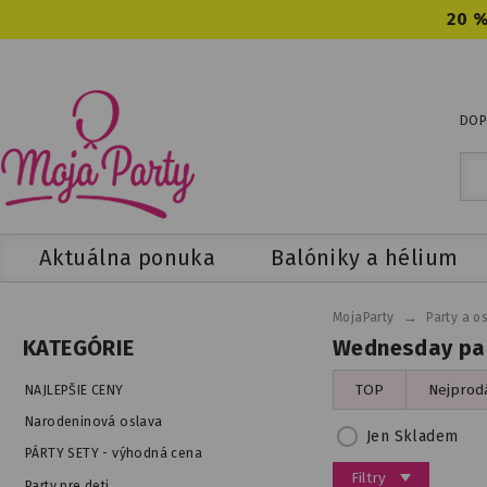
20 %
DOP
Aktuálna ponuka
Balóniky a hélium
→
MojaParty
Party a o
Wednesday pa
KATEGÓRIE
TOP
Nejprodá
NAJLEPŠIE CENY
Narodeninová oslava
Jen Skladem
PÁRTY SETY - výhodná cena
Filtry
Party pre deti