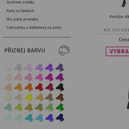
Sezónne sviatky
Party vo farbách
Kostým d
Eko party produkty
Cukrovinky a delikatesy na party
NA SKLAD
Cen
PŘIZNEJ BARVU
VYBRA