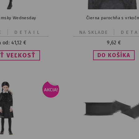
ámsky Wednesday
Čierna parochňa s vrkoč
E
DETAIL
NA SKLADE
DETA
a od:
41,12
€
9,62
€
Ť VEĽKOSŤ