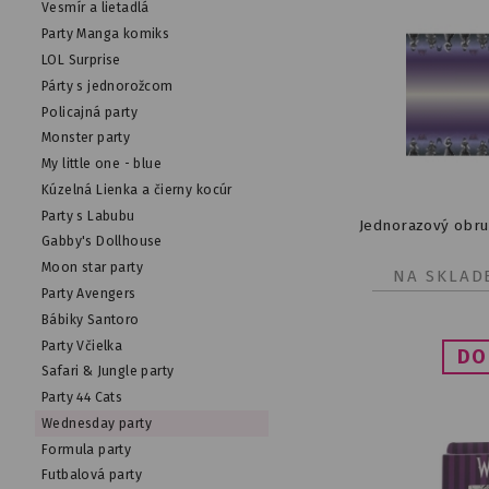
Vesmír a lietadlá
Party Manga komiks
LOL Surprise
Párty s jednorožcom
Policajná party
Monster party
My little one - blue
Kúzelná Lienka a čierny kocúr
Party s Labubu
Jednorazový obr
Gabby's Dollhouse
Moon star party
NA SKLAD
Party Avengers
Bábiky Santoro
Party Včielka
Safari & Jungle party
Party 44 Cats
Wednesday party
Formula party
Futbalová party