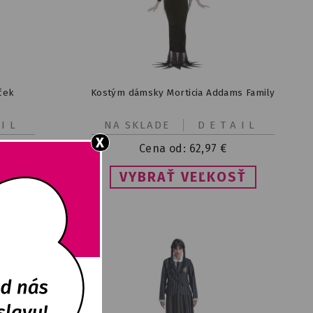
ček
Kostým dámsky Morticia Addams Family
IL
NA SKLADE
DETAIL
X
Cena od:
62,97
€
VYBRAŤ VEĽKOSŤ