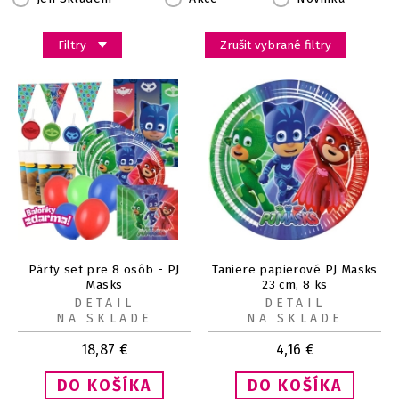
Filtry
Zrušit vybrané filtry
Párty set pre 8 osôb - PJ
Taniere papierové PJ Masks
Masks
23 cm, 8 ks
DETAIL
DETAIL
NA SKLADE
NA SKLADE
18,87
€
4,16
€