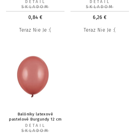
100 ks
DETAIL
DETAIL
SKLADOM
SKLADOM
0,84
€
6,26
€
Teraz Nie Je :(
Teraz Nie Je :(
Balóniky latexové
pastelové Burgundy 12 cm
100 ks
DETAIL
SKLADOM