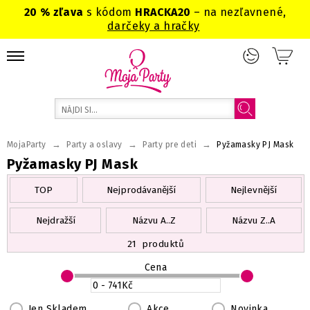
20 % zľava
s kódom
HRACKA20
– na nezľavnené,
darčeky a hračky
→
→
→
MojaParty
Party a oslavy
Party pre deti
Pyžamasky PJ Mask
Pyžamasky PJ Mask
TOP
Nejprodávanější
Nejlevnější
Nejdražší
Názvu A..Z
Názvu Z..A
21
produktů
Cena
Jen Skladem
Akce
Novinka