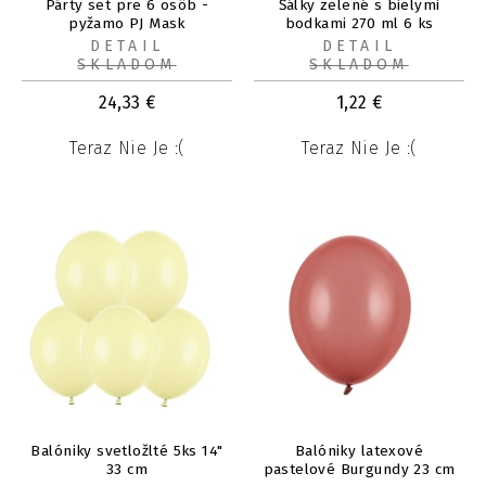
Párty set pre 6 osôb -
Šálky zelené s bielymi
pyžamo PJ Mask
bodkami 270 ml 6 ks
DETAIL
DETAIL
SKLADOM
SKLADOM
24,33
€
1,22
€
Teraz Nie Je :(
Teraz Nie Je :(
Balóniky svetložlté 5ks 14"
Balóniky latexové
33 cm
pastelové Burgundy 23 cm