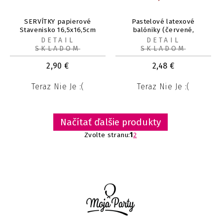
SERVÍTKY papierové
Pastelové latexové
Stavenisko 16,5x16,5cm
balóniky (červené,
16ks
oranžové, strieborné) mix
DETAIL
DETAIL
30 cm, 10 ks
SKLADOM
SKLADOM
2,90
€
2,48
€
Teraz Nie Je :(
Teraz Nie Je :(
Načítať ďalšie produkty
Zvolte stranu:
1
2