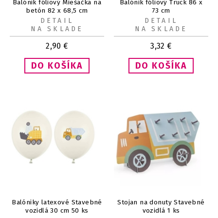
Balónik fóliový Miešačka na
Balónik fóliový Truck 86 x
betón 82 x 68,5 cm
73 cm
DETAIL
DETAIL
NA SKLADE
NA SKLADE
2,90
€
3,32
€
Balóniky latexové Stavebné
Stojan na donuty Stavebné
vozidlá 30 cm 50 ks
vozidlá 1 ks