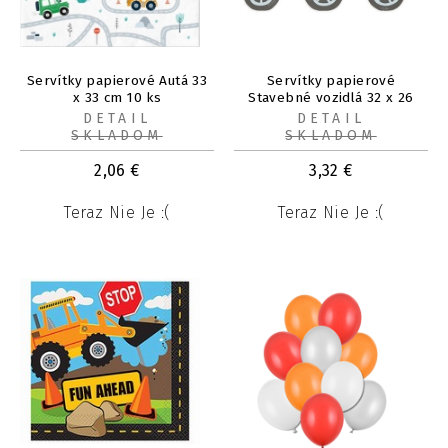
Servítky papierové Autá 33
Servítky papierové
x 33 cm 10 ks
Stavebné vozidlá 32 x 26
cm 20 ks
DETAIL
DETAIL
SKLADOM
SKLADOM
2,06
€
3,32
€
Teraz Nie Je :(
Teraz Nie Je :(