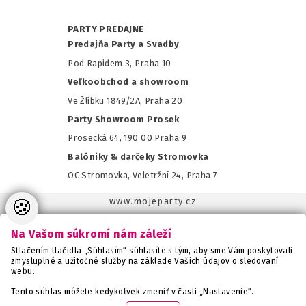
PARTY PREDAJNE
Predajňa Party a Svadby
Pod Rapidem 3, Praha 10
Veľkoobchod a showroom
Ve Žlíbku 1849/2A, Praha 20
Party Showroom Prosek
Prosecká 64, 190 00 Praha 9
Balóniky & darčeky Stromovka
OC Stromovka, Veletržní 24, Praha 7
🍪
www.mojeparty.cz
www.mojaparty.sk
Na Vašom súkromí nám záleží
www.svatebnivyzdoba.cz
Stlačením tlačidla „Súhlasím“ súhlasíte s tým, aby sme Vám poskytovali
www.detskaparty.cz
zmysluplné a užitočné služby na základe Vašich údajov o sledovaní
webu.
www.balonkovadekorace.cz
www.potiskbalonku.cz
Tento súhlas môžete kedykoľvek zmeniť v časti „Nastavenie“.