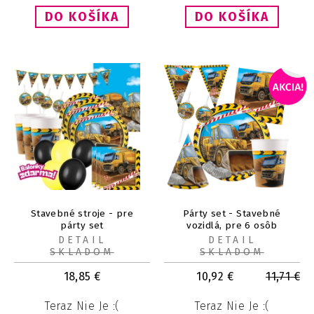
Stavebné stroje - pre
Párty set - Stavebné
párty set
vozidlá, pre 6 osôb
DETAIL
DETAIL
SKLADOM
SKLADOM
18,85
€
10,92
€
11,71
€
Teraz Nie Je :(
Teraz Nie Je :(