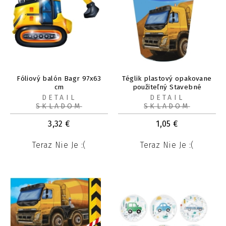
Fóliový balón Bagr 97x63
Téglik plastový opakovane
cm
použiteľný Stavebné
vozidlá 250 ml 1 ks
DETAIL
DETAIL
SKLADOM
SKLADOM
3,32
€
1,05
€
Teraz Nie Je :(
Teraz Nie Je :(