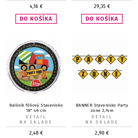
4,16
€
29,35
€
Balónik fóliový Stavenisko
BANNER Stavenisko Party
18" 46 cm
zone 2,74m
DETAIL
DETAIL
NA SKLADE
NA SKLADE
2,48
€
2,90
€