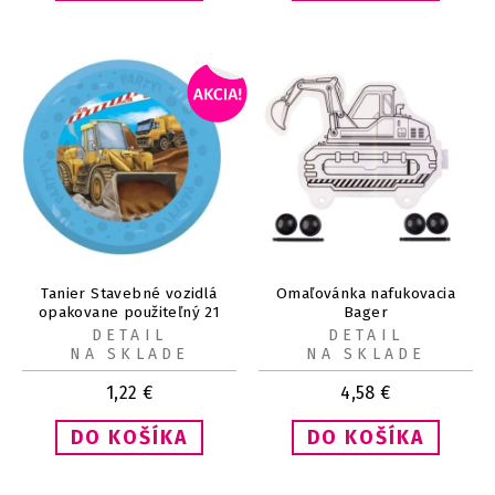
Tanier Stavebné vozidlá
Omaľovánka nafukovacia
opakovane použiteľný 21
Bager
cm 1 ks
DETAIL
DETAIL
NA SKLADE
NA SKLADE
1,22
€
4,58
€