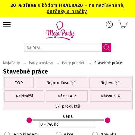
20 % zľava
s kódom
HRACKA20
– na nezľavnené,
darčeky a hračky
→
→
→
MojaParty
Party a oslavy
Party pre deti
Stavebné práce
Stavebné práce
TOP
Nejprodávanější
Nejlevnější
Nejdražší
Názvu A..Z
Názvu Z..A
57
produktů
Cena
Jen Skladem
Akce
Novinka