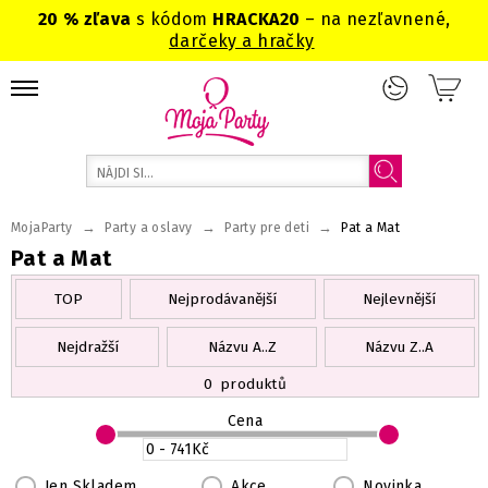
20 % zľava
s kódom
HRACKA20
– na nezľavnené,
darčeky a hračky
→
→
→
MojaParty
Party a oslavy
Party pre deti
Pat a Mat
Pat a Mat
TOP
Nejprodávanější
Nejlevnější
Nejdražší
Názvu A..Z
Názvu Z..A
0
produktů
Cena
Jen Skladem
Akce
Novinka