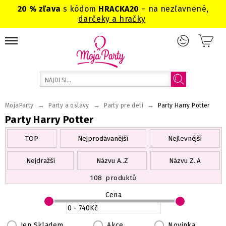
20 % zľava
s kódom
HRACKA20
– na nezľavnené,
darčeky a hračky
→
→
→
MojaParty
Party a oslavy
Party pre deti
Party Harry Potter
Party Harry Potter
TOP
Nejprodávanější
Nejlevnější
Nejdražší
Názvu A..Z
Názvu Z..A
108
produktů
Cena
Jen Skladem
Akce
Novinka