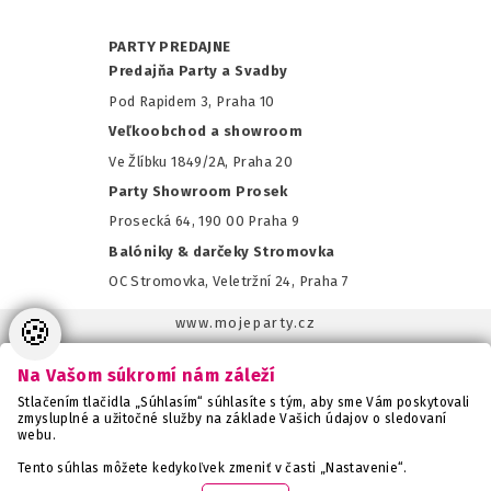
PARTY PREDAJNE
Predajňa Party a Svadby
Pod Rapidem 3, Praha 10
Veľkoobchod a showroom
Ve Žlíbku 1849/2A, Praha 20
Party Showroom Prosek
Prosecká 64, 190 00 Praha 9
Balóniky & darčeky Stromovka
OC Stromovka, Veletržní 24, Praha 7
🍪
www.mojeparty.cz
www.mojaparty.sk
Na Vašom súkromí nám záleží
www.svatebnivyzdoba.cz
Stlačením tlačidla „Súhlasím“ súhlasíte s tým, aby sme Vám poskytovali
www.detskaparty.cz
zmysluplné a užitočné služby na základe Vašich údajov o sledovaní
webu.
www.balonkovadekorace.cz
www.potiskbalonku.cz
Tento súhlas môžete kedykoľvek zmeniť v časti „Nastavenie“.