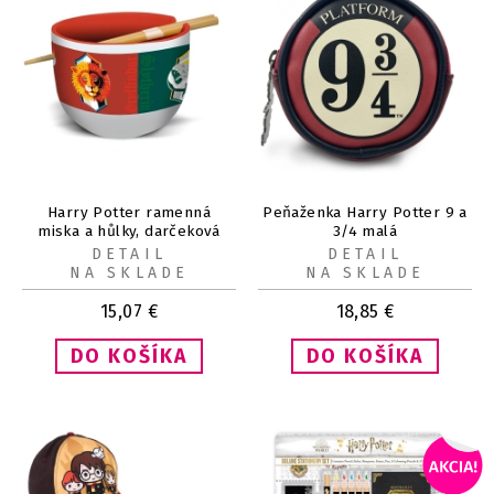
Harry Potter ramenná
Peňaženka Harry Potter 9 a
miska a hůlky, darčeková
3/4 malá
súprava
DETAIL
DETAIL
NA SKLADE
NA SKLADE
15,07
€
18,85
€