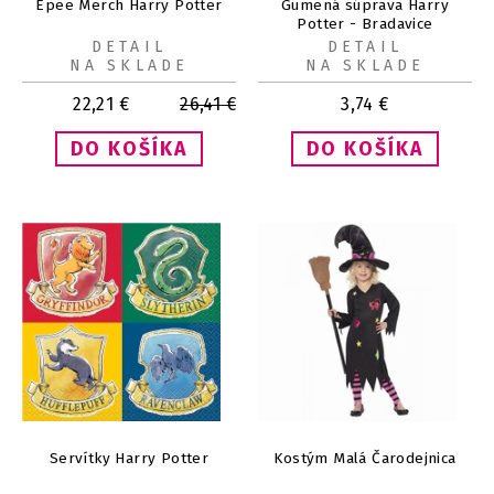
Epee Merch Harry Potter
Gumená súprava Harry
Potter - Bradavice
DETAIL
DETAIL
NA SKLADE
NA SKLADE
22,21
€
26,41
€
3,74
€
Servítky Harry Potter
Kostým Malá Čarodejnica