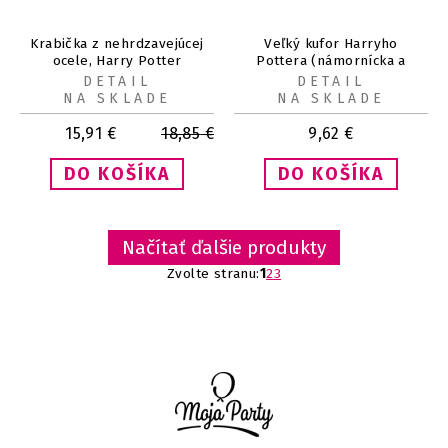
Krabička z nehrdzavejúcej
Veľký kufor Harryho
ocele, Harry Potter
Pottera (námornícka a
zlatá) DPL6
DETAIL
DETAIL
NA SKLADE
NA SKLADE
15,91
€
18,85
€
9,62
€
Načítať ďalšie produkty
Zvolte stranu:
1
2
3