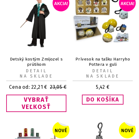
Detský kostým Zmijozel s
Prívesok na tašku Harryho
prútikom
Pottera v guli
DETAIL
DETAIL
NA SKLADE
NA SKLADE
Cena od:
22,21
€
23,05
€
5,42
€
VYBRAŤ
VEĽKOSŤ