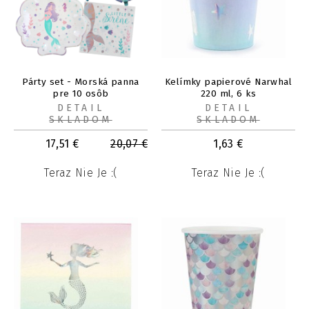
Párty set - Morská panna
Kelímky papierové Narwhal
pre 10 osôb
220 ml, 6 ks
DETAIL
DETAIL
SKLADOM
SKLADOM
17,51
€
20,07
€
1,63
€
Teraz Nie Je :(
Teraz Nie Je :(