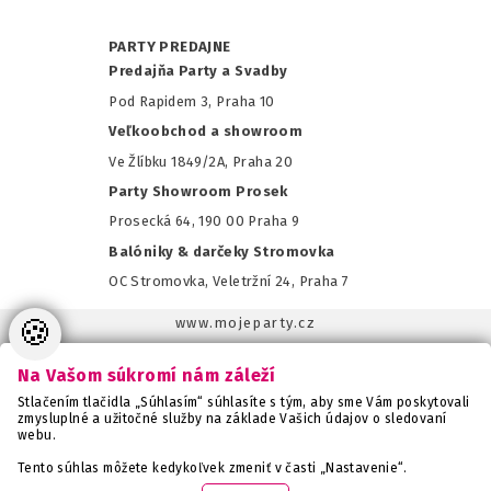
PARTY PREDAJNE
Predajňa Party a Svadby
Pod Rapidem 3, Praha 10
Veľkoobchod a showroom
Ve Žlíbku 1849/2A, Praha 20
Party Showroom Prosek
Prosecká 64, 190 00 Praha 9
Balóniky & darčeky Stromovka
OC Stromovka, Veletržní 24, Praha 7
🍪
www.mojeparty.cz
www.mojaparty.sk
Na Vašom súkromí nám záleží
www.svatebnivyzdoba.cz
Stlačením tlačidla „Súhlasím“ súhlasíte s tým, aby sme Vám poskytovali
www.detskaparty.cz
zmysluplné a užitočné služby na základe Vašich údajov o sledovaní
webu.
www.balonkovadekorace.cz
www.potiskbalonku.cz
Tento súhlas môžete kedykoľvek zmeniť v časti „Nastavenie“.