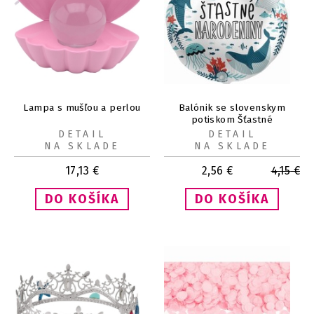
Lampa s mušľou a perlou
Balónik se slovenskym
potiskom Šťastné
narodeniny Podvodný svet
DETAIL
DETAIL
43 cm
NA SKLADE
NA SKLADE
17,13
€
2,56
€
4,15
€