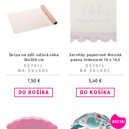
Šerpa na stôl ružová váha
Servítky papierové Morská
36x300 cm
panna Iridescent 16 x 16,5
cm 16 ks
DETAIL
DETAIL
NA SKLADE
NA SKLADE
7,50
€
5,40
€