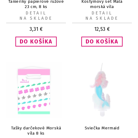
Tanieriky papierové ružové
Kostýmový set Malá
23 cm, 8 ks
morská víla
DETAIL
DETAIL
NA SKLADE
NA SKLADE
3,31
€
12,53
€
Tašky darčekové Morská
Sviečka Mermaid
víla 8 ks