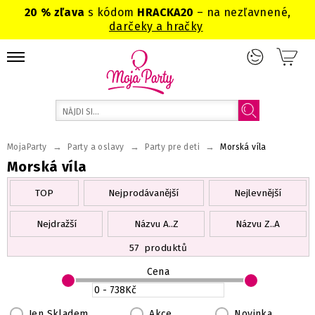
20 % zľava
s kódom
HRACKA20
– na nezľavnené,
darčeky a hračky
→
→
→
MojaParty
Party a oslavy
Party pre deti
Morská víla
Morská víla
TOP
Nejprodávanější
Nejlevnější
Nejdražší
Názvu A..Z
Názvu Z..A
57
produktů
Cena
Jen Skladem
Akce
Novinka