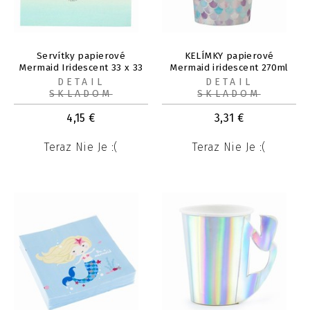
Servítky papierové
KELÍMKY papierové
Mermaid Iridescent 33 x 33
Mermaid iridescent 270ml
cm, 16 ks
10ks
DETAIL
DETAIL
SKLADOM
SKLADOM
4,15
€
3,31
€
Teraz Nie Je :(
Teraz Nie Je :(