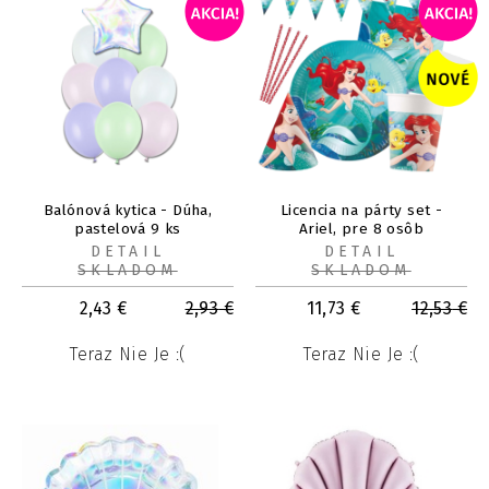
Balónová kytica - Dúha,
Licencia na párty set -
pastelová 9 ks
Ariel, pre 8 osôb
DETAIL
DETAIL
SKLADOM
SKLADOM
2,43
€
2,93
€
11,73
€
12,53
€
Teraz Nie Je :(
Teraz Nie Je :(