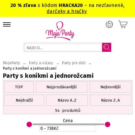
20 % zľava
s kódom
HRACKA20
– na nezľavnené,
darčeky a hračky
→
→
→
MojaParty
Party a oslavy
Party pre deti
Party s koníkmi a jednorožcami
Party s koníkmi a jednorožcami
TOP
Nejprodávanější
Nejlevnější
Nejdražší
Názvu A..Z
Názvu Z..A
54
produktů
Cena