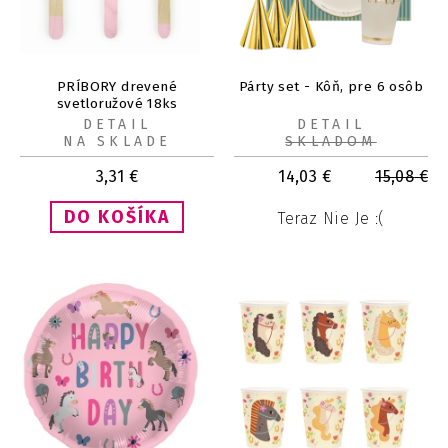
PRÍBORY drevené
Párty set - Kôň, pre 6 osôb
svetloružové 18ks
DETAIL
DETAIL
NA SKLADE
SKLADOM
3,31
€
14,03
€
15,08
€
Teraz Nie Je :(