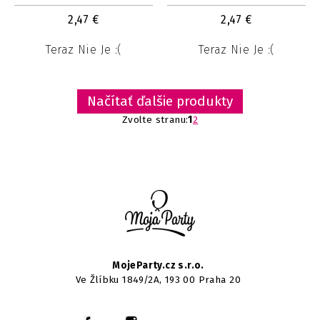
2,47
€
2,47
€
Teraz Nie Je :(
Teraz Nie Je :(
Načítať ďalšie produkty
Zvolte stranu:
1
2
MojeParty.cz s.r.o.
Ve Žlíbku 1849/2A, 193 00 Praha 20