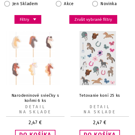
Jen Skladem
Akce
Novinka
Filtry
Zrušit vybrané filtry
Narodeninové sviečky s
Tetovanie koní 25 ks
koňmi 6 ks
DETAIL
DETAIL
NA SKLADE
NA SKLADE
2,47
€
2,47
€