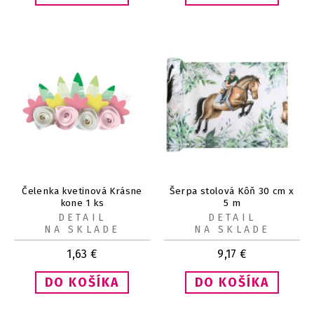
Čelenka kvetinová Krásne
Šerpa stolová Kôň 30 cm x
kone 1 ks
5 m
DETAIL
DETAIL
NA SKLADE
NA SKLADE
1,63
€
9,17
€