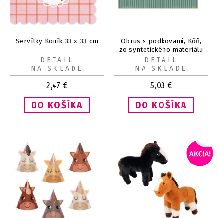
Servítky Koník 33 x 33 cm
Obrus s podkovami, Kôň,
zo syntetického materiálu
180x120 cm
DETAIL
DETAIL
NA SKLADE
NA SKLADE
2,47
€
5,03
€