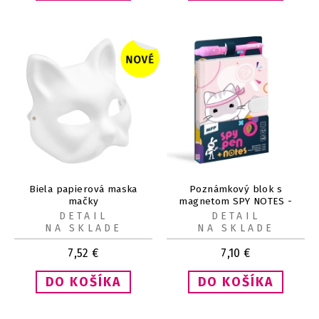
Biela papierová maska
Poznámkový blok s
mačky
magnetom SPY NOTES -
fialový
DETAIL
DETAIL
NA SKLADE
NA SKLADE
7,52
€
7,10
€