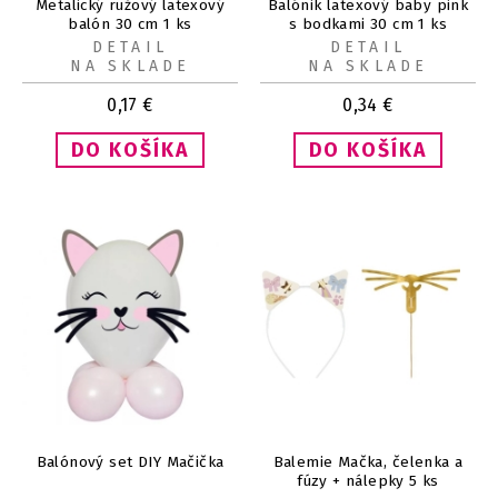
Metalický ružový latexový
Balónik latexový baby pink
balón 30 cm 1 ks
s bodkami 30 cm 1 ks
DETAIL
DETAIL
NA SKLADE
NA SKLADE
0,17
€
0,34
€
Balónový set DIY Mačička
Balemie Mačka, čelenka a
fúzy + nálepky 5 ks