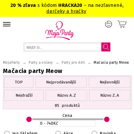
20 % zľava
s kódom
HRACKA20
– na nezľavnené,
darčeky a hračky
→
→
→
MojaParty
Party a oslavy
Party pre deti
Mačacia party Meow
Mačacia party Meow
TOP
Nejprodávanější
Nejlevnější
Nejdražší
Názvu A..Z
Názvu Z..A
85
produktů
Cena
Jen Skladem
Akce
Novinka