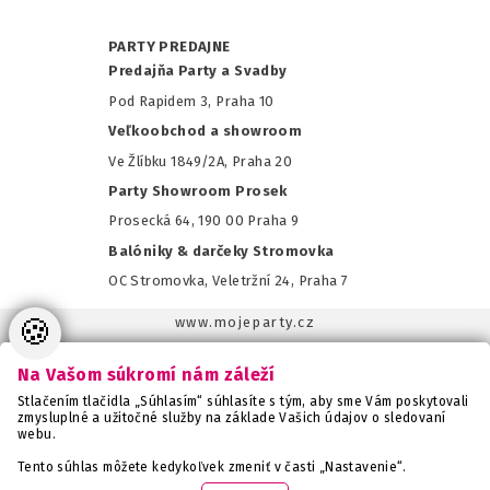
PARTY PREDAJNE
Predajňa Party a Svadby
Pod Rapidem 3, Praha 10
Veľkoobchod a showroom
Ve Žlíbku 1849/2A, Praha 20
Party Showroom Prosek
Prosecká 64, 190 00 Praha 9
Balóniky & darčeky Stromovka
OC Stromovka, Veletržní 24, Praha 7
🍪
www.mojeparty.cz
www.mojaparty.sk
Na Vašom súkromí nám záleží
www.svatebnivyzdoba.cz
Stlačením tlačidla „Súhlasím“ súhlasíte s tým, aby sme Vám poskytovali
www.detskaparty.cz
zmysluplné a užitočné služby na základe Vašich údajov o sledovaní
webu.
www.balonkovadekorace.cz
www.potiskbalonku.cz
Tento súhlas môžete kedykoľvek zmeniť v časti „Nastavenie“.