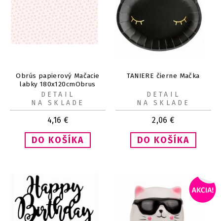
Obrús papierový Mačacie
TANIERE čierne Mačka
labky 180x120cmObrus
papierový Mačacie labky
DETAIL
DETAIL
180x120 cm
NA SKLADE
NA SKLADE
4,16
€
2,06
€