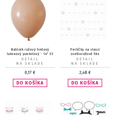
Balónik ružový hmlový
Perličky na vlasci
latexový pastelový - 14" 33
svetloružové 5ks
cm 1 ks
DETAIL
DETAIL
NA SKLADE
NA SKLADE
0,17
€
2,48
€